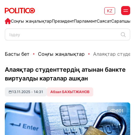
KZ
Соңғы жаңалықтар
Президент
Парламент
Саясат
Сарапшыл
Басты бет
Соңғы жаңалықтар
Алаяқтар студент
Алаяқтар студенттердің атынан банкте
виртуалды карталар ашқан
13.11.2025
•
14:31
Абзал БАХЫТЖАНОВ
601