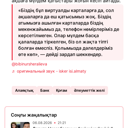
ақшаға мүлдем қатыстары жоғын кесіп айтады.
«Біздің бұл виртуалды карталарға да, сол
ақшаларға да еш қатысымыз жоқ. Біздің
атымызға ашылған карталарда біздің
мекенжайымыз да, телефон нөмірлеріміз де
көрсетілмеген. Олар мүлдем басқа
қалаларда тіркелген, біз ол жақта тіпті
болған емеспіз. Қолымызда дәлелдеріміз
өте көп», — дейді зардап шеккендер.
@bibinursheralieva
♬ оригинальный звук - isker isi.almaty
Алаяқтық
Банк
Қоғам
Әлеуметтік желі
Соңғы жаңалықтар
06.08.2026
21:21