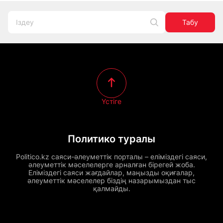
Табу
Үстіге
Политико туралы
Politico.kz саяси-әлеуметтік порталы – еліміздегі саяси,
әлеуметтік мәселелерге арналған бірегей жоба.
Еліміздегі саяси жағдайлар, маңызды оқиғалар,
әлеуметтік мәселелер біздің назарымыздан тыс
қалмайды.