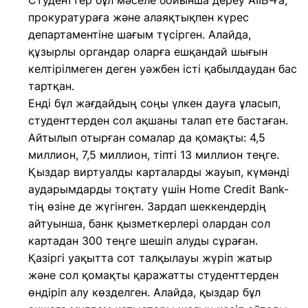
Студенттер бұл мәселе бойынша дереу АІІБ-ға,
прокуратураға және алаяқтықпен күрес
департаментіне шағым түсірген. Алайда,
құзырлы органдар оларға ешқандай шығын
келтірілмеген деген уәжбен істі қабылдаудан бас
тартқан.
Енді бұл жағдайдың соңы үлкен дауға ұласып,
студенттерден сол ақшаны талап ете бастаған.
Айтылып отырған сомалар да қомақты: 4,5
миллион, 7,5 миллион, тіпті 13 миллион теңге.
Қыздар виртуалды карталарды жауып, күмәнді
аударымдарды тоқтату үшін Home Credit Bank-
тің өзіне де жүгінген. Зардап шеккендердің
айтуынша, банк қызметкерлері олардан сол
картадан 300 теңге шешіп алуды сұраған.
Қазіргі уақытта сот талқылауы жүріп жатыр
және сол қомақты қаражатты студенттерден
өндіріп алу көзделген. Алайда, қыздар бұл