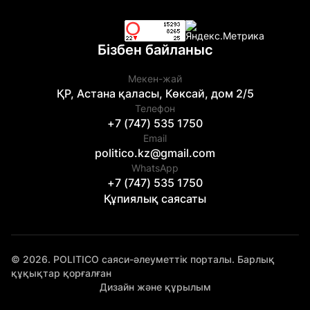
Бізбен байланыс
Мекен-жай
ҚР, Астана қаласы, Көксай, дом 2/5
Телефон
+7 (747) 535 1750
Email
politico.kz@gmail.com
WhatsApp
+7 (747) 535 1750
Құпиялық саясаты
© 2026. POLITICO саяси-әлеуметтік порталы. Барлық
құқықтар қорғалған
Дизайн және құрылым