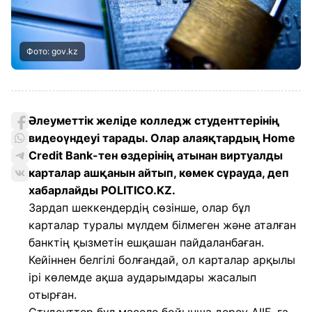
Фото: gov.kz
Әлеуметтік желіде колледж студенттерінің
видеоүндеуі тарады. Олар алаяқтардың Home
Credit Bank-тен өздерінің атынан виртуалды
карталар ашқанын айтып, көмек сұрауда, деп
хабарлайды POLITICO.KZ.
Зардап шеккендердің сөзінше, олар бұл
карталар туралы мүлдем білмеген және аталған
банктің қызметін ешқашан пайдаланбаған.
Кейіннен белгілі болғандай, ол карталар арқылы
ірі көлемде ақша аударымдары жасалып
отырған.