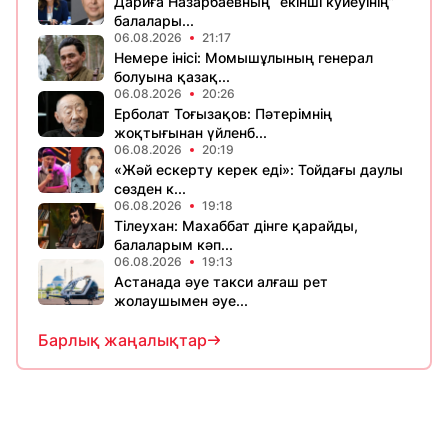
Дариға Назарбаевның “екінші куйеуінің”
балалары...
06.08.2026
21:17
Немере інісі: Момышұлының генерал
болуына қазақ...
06.08.2026
20:26
Ерболат Тоғызақов: Пәтерімнің
жоқтығынан үйленб...
06.08.2026
20:19
«Жәй ескерту керек еді»: Тойдағы даулы
сөзден к...
06.08.2026
19:18
Тілеухан: Махаббат дінге қарайды,
балаларым кәп...
06.08.2026
19:13
Астанада әуе такси алғаш рет
жолаушымен әуе...
Барлық жаңалықтар