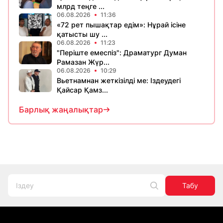
млрд теңге ...
06.08.2026
11:36
«72 рет пышақтар едім»: Нұрай ісіне
қатысты шу ...
06.08.2026
11:23
​"Періште емеспіз": Драматург Думан
Рамазан Жүр...
06.08.2026
10:29
Вьетнамнан жеткізілді ме: Іздеудегі
Қайсар Қамз...
Барлық жаңалықтар
Табу