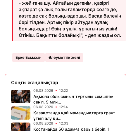
- жәй ғана шу. Айтайын дегенім, қазіргі
ақпаратқа лық толы ғаламторда сөзге де,
көзге де сақ болыңыздаршы. Басқа бәленің
бәрі тілден. Артық пікір айтудан аулақ
болыңыздар! Өзіңіз үшін, ұрпағыңыз үшін!
Өтініш. Бақытты болайық!", - деп жазды ол.
Ерке Есмахан
Әлеуметтік желі
Соңғы жаңалықтар
06.08.2026
12:22
Ақмола облысының тұрғыны «емшіге»
сеніп, 9 млн...
06.08.2026
12:14
Қазақстанда қай мамандықтарға грант
ұтып алу қи...
06.08.2026
12:03
Қостанайда 50 адамға қарыз беріп, 1