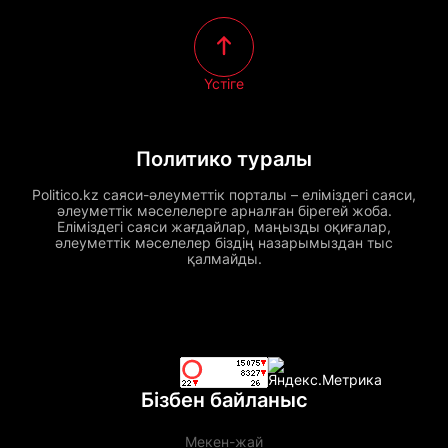
Үстіге
Политико туралы
Politico.kz саяси-әлеуметтік порталы – еліміздегі саяси,
әлеуметтік мәселелерге арналған бірегей жоба.
Еліміздегі саяси жағдайлар, маңызды оқиғалар,
әлеуметтік мәселелер біздің назарымыздан тыс
қалмайды.
Бізбен байланыс
Мекен-жай