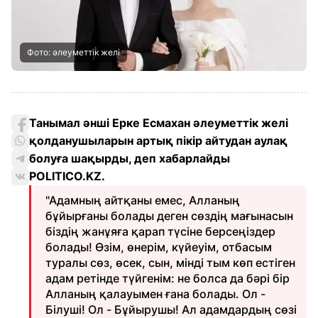
Фото: әлеуметтік желі
Танымал әнші Ерке Есмахан әлеуметтік желі
қолданушыларын артық пікір айтудан аулақ
болуға шақырды, деп хабарлайды
POLITICO.KZ.
"Адамның айтқаны емес, Алланың
бұйырғаны болады деген сөздің мағынасын
біздің жанұяға қарап түсіне берсеңіздер
болады! Өзім, өнерім, күйеуім, отбасым
туралы сөз, өсек, сын, мінді тым көп естіген
адам ретінде түйгенім: не болса да бәрі бір
Алланың қалауымен ғана болады. Ол -
Білуші! Ол - Бұйырушы! Ал адамдардың сөзі