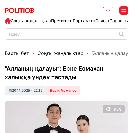
KZ
Соңғы жаңалықтар
Президент
Парламент
Саясат
Сарапшыл
Басты бет
Соңғы жаңалықтар
“Алланың қалауы”
“Алланың қалауы”: Ерке Есмахан
халыққа үндеу тастады
20.11.2025
•
22:19
Берік Арманов
1959