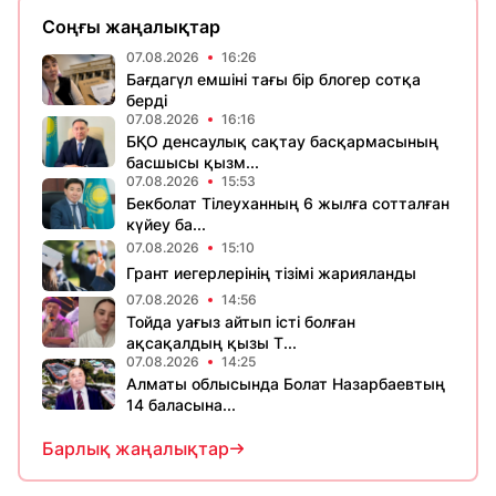
Соңғы жаңалықтар
07.08.2026
16:26
Бағдагүл емшіні тағы бір блогер сотқа
берді
07.08.2026
16:16
БҚО денсаулық сақтау басқармасының
басшысы қызм...
07.08.2026
15:53
Бекболат Тілеуханның 6 жылға сотталған
күйеу ба...
07.08.2026
15:10
Грант иегерлерінің тізімі жарияланды
07.08.2026
14:56
Тойда уағыз айтып істі болған
ақсақалдың қызы Т...
07.08.2026
14:25
Алматы облысында Болат Назарбаевтың
14 баласына...
Барлық жаңалықтар