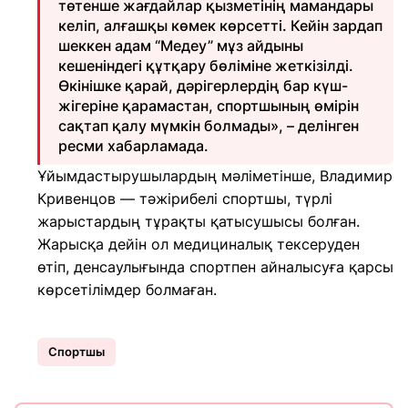
төтенше жағдайлар қызметінің мамандары
келіп, алғашқы көмек көрсетті. Кейін зардап
шеккен адам “Медеу” мұз айдыны
кешеніндегі құтқару бөліміне жеткізілді.
Өкінішке қарай, дәрігерлердің бар күш-
жігеріне қарамастан, спортшының өмірін
сақтап қалу мүмкін болмады», – делінген
ресми хабарламада.
Ұйымдастырушылардың мәліметінше, Владимир
Кривенцов — тәжірибелі спортшы, түрлі
жарыстардың тұрақты қатысушысы болған.
Жарысқа дейін ол медициналық тексеруден
өтіп, денсаулығында спортпен айналысуға қарсы
көрсетілімдер болмаған.
Спортшы