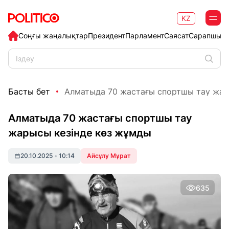
KZ
Соңғы жаңалықтар
Президент
Парламент
Саясат
Сарапшыл
Басты бет
Алматыда 70 жастағы спортшы тау жарыс
Алматыда 70 жастағы спортшы тау
жарысы кезінде көз жұмды
20.10.2025
•
10:14
Айсұлу Мұрат
635