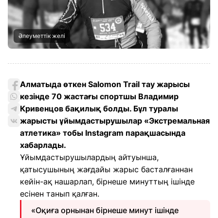
Әлеуметтік желі
Алматыда өткен Salomon Trail тау жарысы
кезінде 70 жастағы спортшы Владимир
Кривенцов бақилық болды. Бұл туралы
жарысты ұйымдастырушылар «Экстремальная
атлетика» тобы Instagram парақшасында
хабарлады.
Ұйымдастырушылардың айтуынша,
қатысушының жағдайы жарыс басталғаннан
кейін-ақ нашарлап, бірнеше минуттың ішінде
есінен танып қалған.
«Оқиға орнынан бірнеше минут ішінде