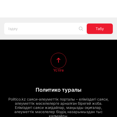
Табу
Үстіге
Политико туралы
Politico.kz саяси-әлеуметтік порталы – еліміздегі саяси,
әлеуметтік мәселелерге арналған бірегей жоба.
Еліміздегі саяси жағдайлар, маңызды оқиғалар,
әлеуметтік мәселелер біздің назарымыздан тыс
қалмайды.