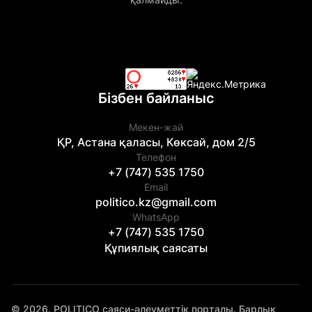
Бізбен байланыс
Мекен-жай
ҚР, Астана қаласы, Көксай, дом 2/5
Телефон
+7 (747) 535 1750
Email
politico.kz@gmail.com
WhatsApp
+7 (747) 535 1750
Құпиялық саясаты
© 2026. POLITICO саяси-әлеуметтік порталы. Барлық