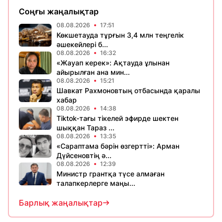
Соңғы жаңалықтар
08.08.2026
17:51
Көкшетауда тұрғын 3,4 млн теңгелік
әшекейлері б...
08.08.2026
16:32
«Жауап керек»: Ақтауда ұлынан
айырылған ана мин...
08.08.2026
15:21
Шавкат Рахмоновтың отбасында қаралы
хабар
08.08.2026
14:38
Tiktok-тағы тікелей эфирде шектен
шыққан Тараз ...
08.08.2026
13:35
«Сараптама бәрін өзгертті»: Арман
Дүйсеновтің ә...
08.08.2026
12:39
Министр грантқа түсе алмаған
талапкерлерге маңы...
Барлық жаңалықтар