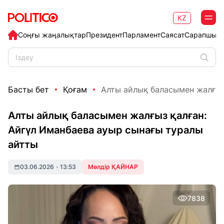
KZ
Соңғы жаңалықтар
Президент
Парламент
Саясат
Сарапшыл
Басты бет
Қоғам
Алты айлық баласымен жалғыз 
Алты айлық баласымен жалғыз қалған:
Айгүл Иманбаева ауыр сынағы туралы
айтты
03.06.2026
•
13:53
Мөлдір ҚАЙНАР
7838