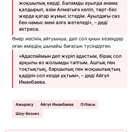
жоқшылық көрді. Баламды ауылда анама
қалдырып, өзім Алматыға келіп, төрт-бес
жерде қатар жұмыс істедім. Ауылдағы сөз
бен намыс мені алға жетеледі», – деді
актриса.
Өнер иесінің айтуынша, дәл сол қиын кезеңдер
оған өмірдің шынайы бағасын түсіндірген.
«Адаспаймын деп жүріп адастым, бірақ сол
арқылы өз жолымды таптым. Аштық пен
тоқтықтың, баршылық пен жоқшылықтың
қадірін сол кезде ұқтым», – деді Айгүл
Иманбаева.
Ажырасу
Айгүл Иманбаева
Отбасы
Шоу-бизнес