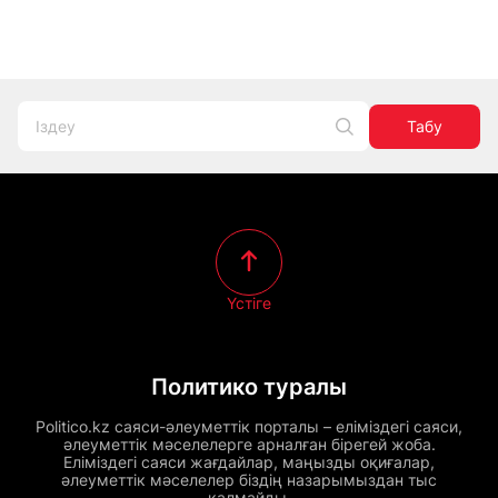
Табу
Үстіге
Политико туралы
Politico.kz саяси-әлеуметтік порталы – еліміздегі саяси,
әлеуметтік мәселелерге арналған бірегей жоба.
Еліміздегі саяси жағдайлар, маңызды оқиғалар,
әлеуметтік мәселелер біздің назарымыздан тыс
қалмайды.