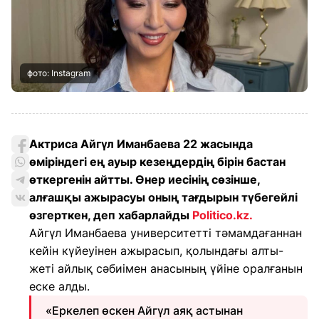
фото: Instagram
Актриса Айгүл Иманбаева 22 жасында
өміріндегі ең ауыр кезеңдердің бірін бастан
өткергенін айтты. Өнер иесінің сөзінше,
алғашқы ажырасуы оның тағдырын түбегейлі
өзгерткен, деп хабарлайды
Politico.kz.
Айгүл Иманбаева университетті тәмамдағаннан
кейін күйеуінен ажырасып, қолындағы алты-
жеті айлық сәбиімен анасының үйіне оралғанын
еске алды.
«Еркелеп өскен Айгүл аяқ астынан