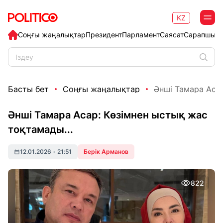
KZ
Соңғы жаңалықтар
Президент
Парламент
Саясат
Сарапшыл
Басты бет
Соңғы жаңалықтар
Әнші Тамара Асар
Әнші Тамара Асар: Көзімнен ыстық жас
тоқтамады...
12.01.2026
•
21:51
Берік Арманов
822