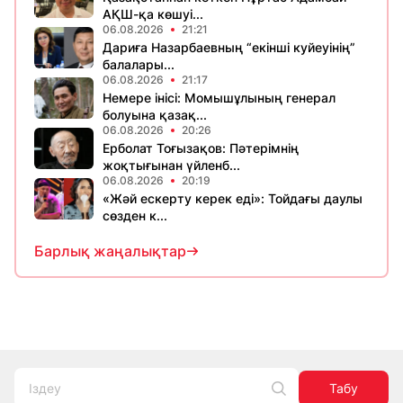
АҚШ-қа көшуі...
06.08.2026
21:21
Дариға Назарбаевның “екінші куйеуінің”
балалары...
06.08.2026
21:17
Немере інісі: Момышұлының генерал
болуына қазақ...
06.08.2026
20:26
Ерболат Тоғызақов: Пәтерімнің
жоқтығынан үйленб...
06.08.2026
20:19
«Жәй ескерту керек еді»: Тойдағы даулы
сөзден к...
Барлық жаңалықтар
Табу