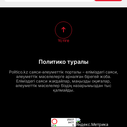
Үстіге
Политико туралы
Politico.kz саяси-әлеуметтік порталы – еліміздегі саяси,
әлеуметтік мәселелерге арналған бірегей жоба.
Еліміздегі саяси жағдайлар, маңызды оқиғалар,
әлеуметтік мәселелер біздің назарымыздан тыс
қалмайды.