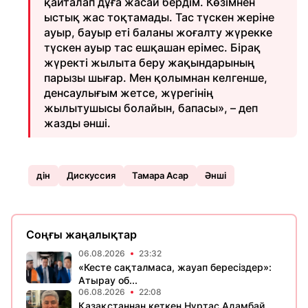
қайталап дұға жасай бердім. Көзімнен
ыстық жас тоқтамады. Тас түскен жеріне
ауыр, бауыр еті баланы жоғалту жүрекке
түскен ауыр тас ешқашан ерімес. Бірақ
жүректі жылыта беру жақындарының
парызы шығар. Мен қолымнан келгенше,
денсаулығым жетсе, жүрегінің
жылытушысы болайын, бапасы», – деп
жазды әнші.
дін
Дискуссия
Тамара Асар
Әнші
Соңғы жаңалықтар
06.08.2026
23:32
«Кесте сақталмаса, жауап бересіздер»:
Атырау об...
06.08.2026
22:08
Қазақстаннан кеткен Нұртас Адамбай