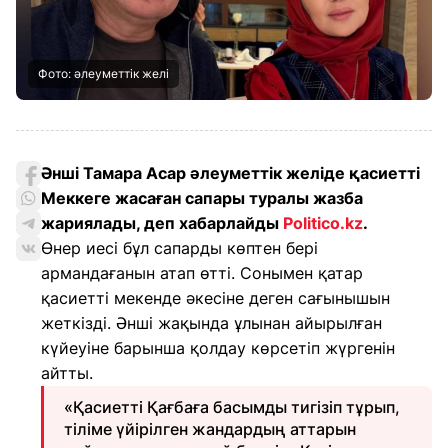
Фото: әлеуметтік желі
Әнші Тамара Асар әлеуметтік желіде қасиетті
Меккеге жасаған сапары туралы жазба
жариялады, деп хабарлайды
Politico.kz
.
Өнер иесі бұл сапарды көптен бері
армандағанын атап өтті. Сонымен қатар
қасиетті мекенде әкесіне деген сағынышын
жеткізді. Әнші жақында ұлынан айырылған
күйеуіне барынша қолдау көрсетіп жүргенін
айтты.
«Қасиетті Қағбаға басымды тигізіп тұрып,
тіліме үйірілген жандардың аттарын