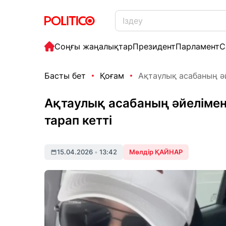
Соңғы жаңалықтар
Президент
Парламент
С
Басты бет
Қоғам
Ақтаулық асабаның әй
Ақтаулық асабаның әйелімен
тарап кетті
15.04.2026
•
13:42
Мөлдір ҚАЙНАР