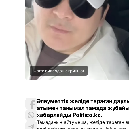
Фото: видеодан скриншот
Әлеуметтік желіде тараған дау
атымен танымал тамада жұбайым
хабарлайды Politico.kz.
Тамаданың айтуынша, желіде тараған ви