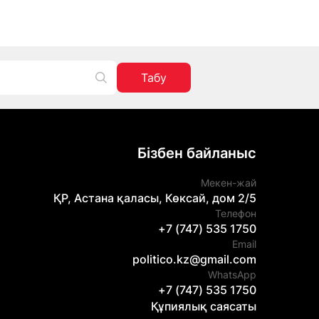
Табу
Бізбен байланыс
Мекен-жай
ҚР, Астана қаласы, Көксай, дом 2/5
Телефон
+7 (747) 535 1750
Email
politico.kz@gmail.com
WhatsApp
+7 (747) 535 1750
Құпиялық саясаты