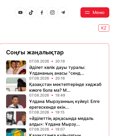
Меню
KZ
Соңғы жаңалықтар
07.08.2026
20:19
Әділет көлік дауы туралы:
Ұлдананың анасы "сенд...
07.08.2026
20:16
Қазақстан мектептерінде хиджаб
киюге бола ма? М...
07.08.2026
19:49
Ұлдана Мырзуанның күйеуі: Елге
ерегескенде екін...
07.08.2026
19:15
«Әділеттің арқасында медаль
алды»: Ұлдана Мырзу...
07.08.2026
19:07
Қазақстанға құйылатын