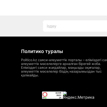
Политико туралы
Politico.kz саяси-әлеуметтік порталы – еліміздегі са
әлеуметтік мәселелерге арналған бірегей жоба.
Еліміздегі саяси жағдайлар, маңызды оқиғалар,
әлеуметтік мәселелер біздің назарымыздан тыс
қалмайды.