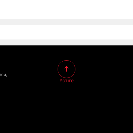
яси,
Үстіге