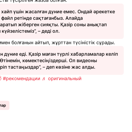
ты түсірілген жазба болған.
 хайп үшін жасалған дүние емес. Ондай әрекетке
е файл ретінде сақтағанбыз. Алайда
ратып жіберген сияқты. Қазір соны анықтап
үйзелістеміз”, – деді ол.
мен болғанын айтып, жұрттан түсіністік сұрады.
н дүние еді. Қазір маған түрлі хабарламалар келіп
 Өтінемін, көмектесіңіздерші. Ол видеоны
іп тастаңыздар”, – деп көзіне жас алды.

#рекомендации
♬ оригинальный
лар