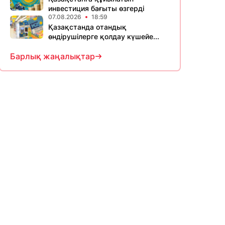
инвестиция бағыты өзгерді
07.08.2026
18:59
Қазақстанда отандық
өндірушілерге қолдау күшейе...
Барлық жаңалықтар