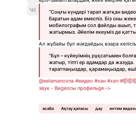
ерлі-зайыптылардың жеке өміріне қатыс
“Соңғы күндері тарап жатқан видео
баратын адам емеспіз. Біз оны жек
мобилографым сол файлды ашып, та
жатырмыз. Әйелім екеуміз де қатты к
Ал жұбайы бұл жағдайдың өзара келісім
“Бұл – күйеуімнің рұқсатымен болға
жатыр, тіпті ер адамдар да жазуда.
таратпаңыздар, қарамаңыздар, өшір
@eelamanovna
#видео
#хан
#xan
#🤯🤯
звук - Bиgeocы npoфильge ->
асаба
Ақтау қаласы
дау
интим видео