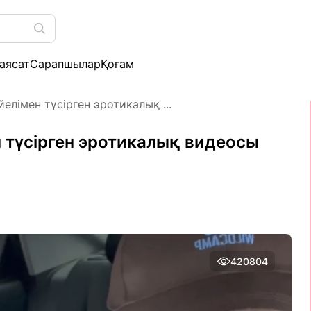
аясат
Сарапшылар
Қоғам
елімен түсірген эротикалық ...
 түсірген эротикалық видеосы
420804