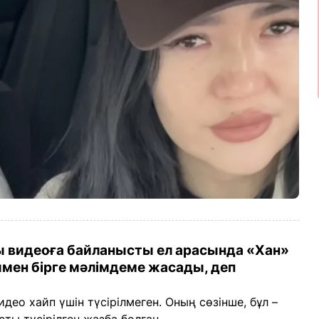
лы видеоға байланысты ел арасында «Хан»
ен бірге мәлімдеме жасады, деп
део хайп үшін түсірілмеген. Оның сөзінше, бұл –