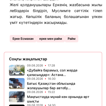
Желі қолданушылары Еркенің жазбасына жылы
лебіздерін білдіріп, Муслимге сәттілік тілеп
жатыр. Көпшілік баланың болашағынан үлкен
үміт күтетіндерін жасырмады.
Ерке Есмахан
ерке мен райм
Райм
Соңғы жаңалықтар
09.08.2026
17:28
«Дубайға барамыз, сол жерде
қаласыңдар»: Астана...
09.08.2026
16:30
Батыс Қазақстан облысында
жолаушылар бар автобу...
09.08.2026
15:22
Маңғыстауда мұнай кен орнында өрт
шықты
09.08.2026
14:30