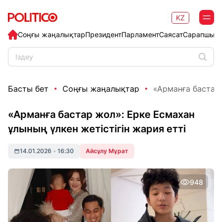
KZ
Соңғы жаңалықтар
Президент
Парламент
Саясат
Сарапшыл
Басты бет
Соңғы жаңалықтар
«Арманға бастар 
«Арманға бастар жол»: Ерке Есмахан
ұлының үлкен жетістігін жария етті
14.01.2026
•
16:30
Айсұлу Мұрат
948