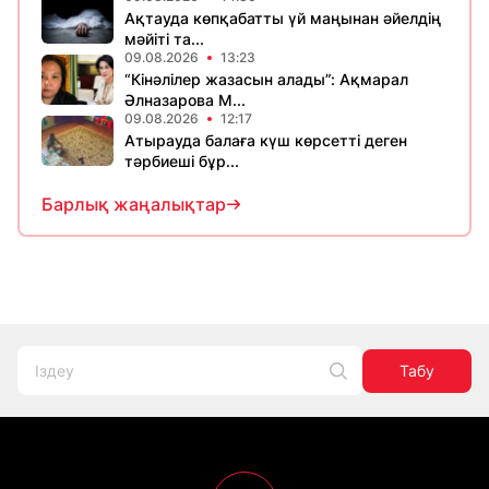
Ақтауда көпқабатты үй маңынан әйелдің
мәйіті та...
09.08.2026
13:23
“Кінәлілер жазасын алады”: Ақмарал
Әлназарова М...
09.08.2026
12:17
Атырауда балаға күш көрсетті деген
тәрбиеші бұр...
Барлық жаңалықтар
Табу