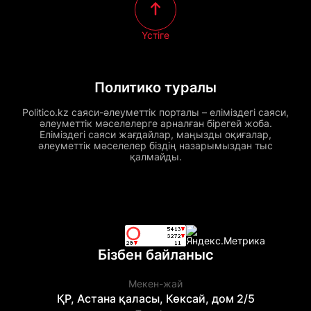
Үстіге
Политико туралы
Politico.kz саяси-әлеуметтік порталы – еліміздегі саяси,
әлеуметтік мәселелерге арналған бірегей жоба.
Еліміздегі саяси жағдайлар, маңызды оқиғалар,
әлеуметтік мәселелер біздің назарымыздан тыс
қалмайды.
Бізбен байланыс
Мекен-жай
ҚР, Астана қаласы, Көксай, дом 2/5