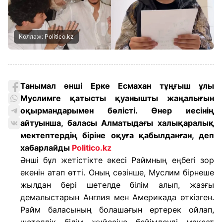
Коллаж: Politico.kz
Танымал әнші Ерке Есмахан тұңғыш ұлы
Муслимге қатысты қуанышты жаңалығын
оқырмандарымен бөлісті. Өнер иесінің
айтуынша, баласы Алматыдағы халықаралық
мектептердің біріне оқуға қабылданған, деп
хабарлайды
Politico.kz
Әнші бұл жетістікте әкесі Раймның еңбегі зор
екенін атап өтті. Оның сөзінше, Муслим бірнеше
жылдан бері шетелде білім алып, жазғы
демалыстарын Англия мен Америкада өткізген.
Райм баласының болашағын ертерек ойлап,