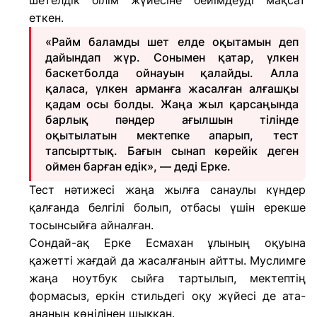
шетелдік білім жүйесіне бейімдеуді мақсат
еткен.
«Райм баламды шет елде оқытамын деп
дайындап жүр. Сонымен қатар, үлкен
баскетболда ойнауын қалайды. Алла
қаласа, үлкен арманға жасалған алғашқы
қадам осы болды. Жаңа жыл қарсаңында
барлық пәндер ағылшын тілінде
оқытылатын мектепке апарып, тест
тапсырттық. Бағын сынап көрейік деген
оймен барған едік», — деді Ерке.
Тест нәтижесі жаңа жылға санаулы күндер
қалғанда белгілі болып, отбасы үшін ерекше
тосынсыйға айналған.
Сондай-ақ Ерке Есмахан ұлының оқуына
қажетті жағдай да жасалғанын айтты. Муслимге
жаңа ноутбук сыйға тартылып, мектептің
формасыз, еркін стильдегі оқу жүйесі де ата-
ананың көңілінен шыққан.