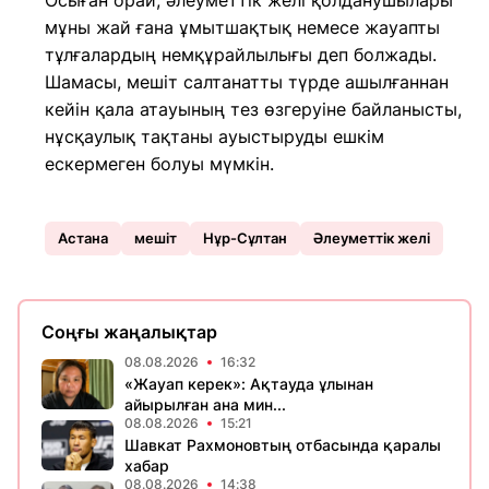
Осыған орай, әлеуметтік желі қолданушылары
мұны жай ғана ұмытшақтық немесе жауапты
тұлғалардың немқұрайлылығы деп болжады.
Шамасы, мешіт салтанатты түрде ашылғаннан
кейін қала атауының тез өзгеруіне байланысты,
нұсқаулық тақтаны ауыстыруды ешкім
ескермеген болуы мүмкін.
Астана
мешіт
Нұр-Сұлтан
Әлеуметтік желі
Соңғы жаңалықтар
08.08.2026
16:32
«Жауап керек»: Ақтауда ұлынан
айырылған ана мин...
08.08.2026
15:21
Шавкат Рахмоновтың отбасында қаралы
хабар
08.08.2026
14:38