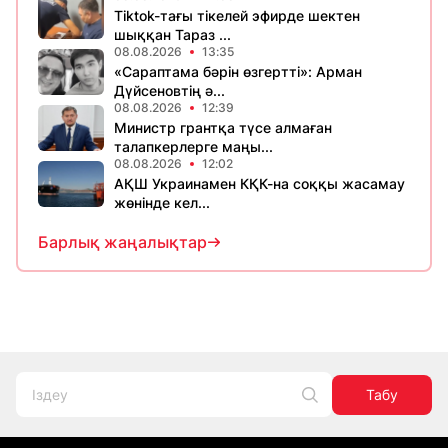
Tiktok-тағы тікелей эфирде шектен
шыққан Тараз ...
08.08.2026
13:35
«Сараптама бәрін өзгертті»: Арман
Дүйсеновтің ә...
08.08.2026
12:39
Министр грантқа түсе алмаған
талапкерлерге маңы...
08.08.2026
12:02
АҚШ Украинамен КҚК-на соққы жасамау
жөнінде кел...
Барлық жаңалықтар
Табу