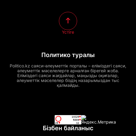
Үстіге
Политико туралы
Politico.kz саяси-әлеуметтік порталы – еліміздегі саяси,
әлеуметтік мәселелерге арналған бірегей жоба.
Еліміздегі саяси жағдайлар, маңызды оқиғалар,
әлеуметтік мәселелер біздің назарымыздан тыс
қалмайды.
Бізбен байланыс