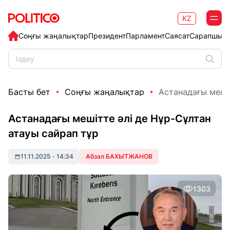
KZ
Соңғы жаңалықтар
Президент
Парламент
Саясат
Сарапшыл
Басты бет
Соңғы жаңалықтар
Астанадағы мешіт
Астанадағы мешітте әлі де Нұр-Сұлтан
атауы сайрап тұр
11.11.2025
•
14:34
Абзал БАХЫТЖАНОВ
1303