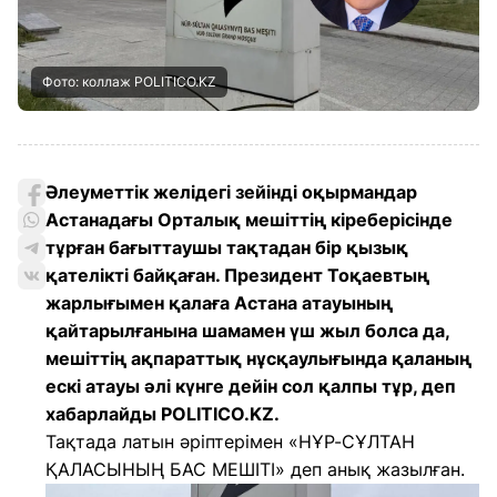
Фото: коллаж POLITICO.KZ
Әлеуметтік желідегі зейінді оқырмандар
Астанадағы Орталық мешіттің кіреберісінде
тұрған бағыттаушы тақтадан бір қызық
қателікті байқаған. Президент Тоқаевтың
жарлығымен қалаға Астана атауының
қайтарылғанына шамамен үш жыл болса да,
мешіттің ақпараттық нұсқаулығында қаланың
ескі атауы әлі күнге дейін сол қалпы тұр, деп
хабарлайды POLITICO.KZ.
Тақтада латын әріптерімен «НҰР-СҰЛТАН
ҚАЛАСЫНЫҢ БАС МЕШІТІ» деп анық жазылған.