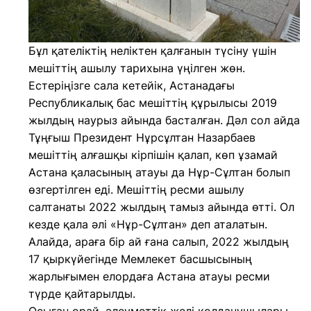
Бұл қателіктің неліктен қалғанын түсіну үшін
мешіттің ашылу тарихына үңілген жөн.
Естеріңізге сала кетейік, Астанадағы
Республикалық бас мешіттің құрылысы 2019
жылдың наурыз айында басталған. Дәл сол айда
Тұңғыш Президент Нұрсұлтан Назарбаев
мешіттің алғашқы кірпішін қалап, көп ұзамай
Астана қаласының атауы да Нұр-Сұлтан болып
өзгертілген еді. Мешіттің ресми ашылу
салтанаты 2022 жылдың тамыз айында өтті. Ол
кезде қала әлі «Нұр-Сұлтан» деп аталатын.
Алайда, араға бір ай ғана салып, 2022 жылдың
17 қыркүйегінде Мемлекет басшысының
жарлығымен елордаға Астана атауы ресми
түрде қайтарылды.