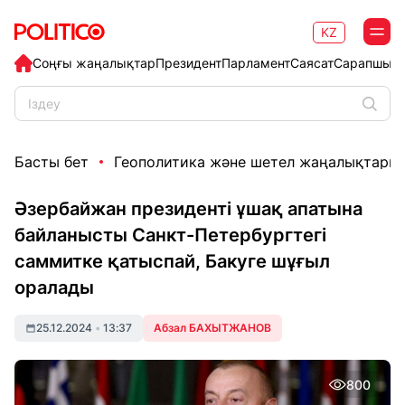
KZ
Соңғы жаңалықтар
Президент
Парламент
Саясат
Сарапшыл
Басты бет
Геополитика және шетел жаңалықтары
Әзербайжан президенті ұшақ апатына
байланысты Санкт-Петербургтегі
саммитке қатыспай, Бакуге шұғыл
оралады
25.12.2024
•
13:37
Абзал БАХЫТЖАНОВ
800