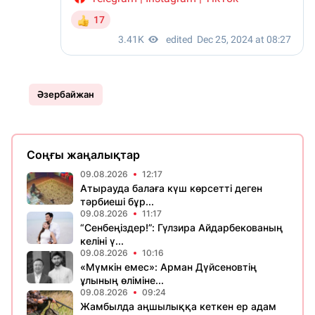
Әзербайжан
Соңғы жаңалықтар
09.08.2026
12:17
Атырауда балаға күш көрсетті деген
тәрбиеші бұр...
09.08.2026
11:17
“Сенбеңіздер!”: Гүлзира Айдарбекованың
келіні ү...
09.08.2026
10:16
«Мүмкін емес»: Арман Дүйсеновтің
ұлының өліміне...
09.08.2026
09:24
Жамбылда аңшылыққа кеткен ер адам