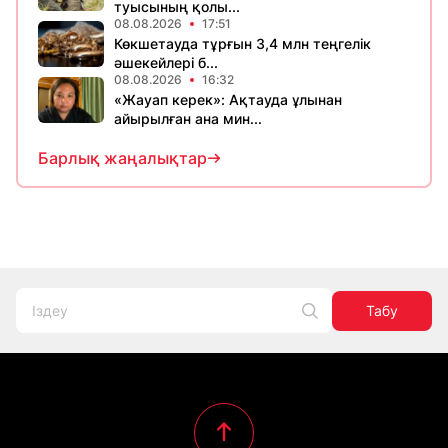
туысының қолы...
08.08.2026
17:51
Көкшетауда тұрғын 3,4 млн теңгелік
әшекейлері б...
08.08.2026
16:32
«Жауап керек»: Ақтауда ұлынан
айырылған ана мин...
Барлық жаңалықтар
Табу