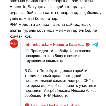
апатына байланысты сапарынан бас тартты.
Алиевтің Баку қаласына қайтып оралуы
сұраныс бойынша қажетті шараларды қабылдау
үшін қажетті болып отыр.
РИА Новости ақпараттарына сәйкес, ұшақ
апаты туралы қосымша мәліметтер әлі беріле
қойған жоқ.