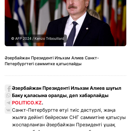
© AFP 2024 / Kenzo Tribouillard
Әзербайжан Президенті Ильхам Алиев Санкт-
Петербургтегі саммитке қатыспайды
Әзербайжан Президенті Ильхам Алиев шұғыл
Баку қаласына оралды, деп хабарлайды
POLITICO.KZ
.
Санкт-Петербургте өтуі тиіс дәстүрлі, жаңа
жылға дейінгі бейресми СНГ саммитіне қатысуы
жоспарланған Әзербайжан Президенті ұшақ