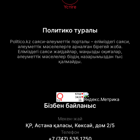
Үстіге
Политико туралы
Politico.kz саяси-әлеуметтік порталы – еліміздегі саяси,
әлеуметтік мәселелерге арналған бірегей жоба.
Еліміздегі саяси жағдайлар, маңызды оқиғалар,
әлеуметтік мәселелер біздің назарымыздан тыс
қалмайды.
Бізбен байланыс
Мекен-жай
ҚР, Астана қаласы, Көксай, дом 2/5
Телефон
+7 (747) 535 1750