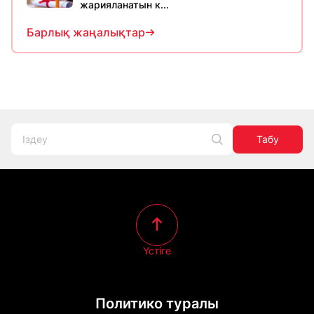
жарияланатын к...
Барлық жаңалықтар
Табу
Үстіге
Политико туралы