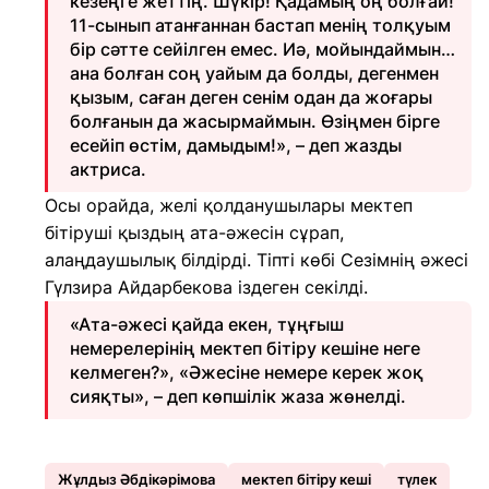
кезеңге жеттің. Шүкір! Қадамың оң болғай!
11-сынып атанғаннан бастап менің толқуым
бір сәтте сейілген емес. Иә, мойындаймын…
ана болған соң уайым да болды, дегенмен
қызым, саған деген сенім одан да жоғары
болғанын да жасырмаймын. Өзіңмен бірге
есейіп өстім, дамыдым!», – деп жазды
актриса.
Осы орайда, желі қолданушылары мектеп
бітіруші қыздың ата-әжесін сұрап,
алаңдаушылық білдірді. Тіпті көбі Сезімнің әжесі
Гүлзира Айдарбекова іздеген секілді.
«Ата-әжесі қайда екен, тұңғыш
немерелерінің мектеп бітіру кешіне неге
келмеген?», «Әжесіне немере керек жоқ
сияқты», – деп көпшілік жаза жөнелді.
Жұлдыз Әбдікәрімова
мектеп бітіру кеші
түлек