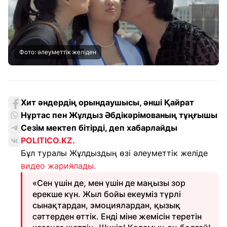
Фото: әлеуметтік желіден
Хит әндердің орындаушысы, әнші Қайрат
Нұртас пен Жұлдыз Әбдікәрімованың тұңғышы
Сезім мектеп бітірді, деп хабарлайды
POLITICO.KZ.
Бұл туралы Жұлдыздың өзі әлеуметтік желіде
видео жариялады.
«Сен үшін де, мен үшін де маңызы зор
ерекше күн. Жыл бойы екеуміз түрлі
сынақтардан, эмоциялардан, қызық
сәттерден өттік. Енді міне жемісін теретін