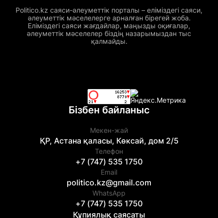
Politico.kz саяси-әлеуметтік порталы – еліміздегі саяси,
әлеуметтік мәселелерге арналған бірегей жоба.
Еліміздегі саяси жағдайлар, маңызды оқиғалар,
әлеуметтік мәселелер біздің назарымыздан тыс
қалмайды.
Бізбен байланыс
Мекен-жай
ҚР, Астана қаласы, Көксай, дом 2/5
Телефон
+7 (747) 535 1750
Email
politico.kz@gmail.com
WhatsApp
+7 (747) 535 1750
Құпиялық саясаты