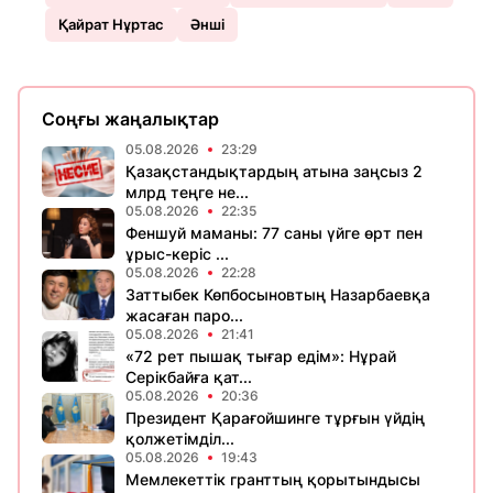
Қайрат Нұртас
Әнші
Соңғы жаңалықтар
05.08.2026
23:29
Қазақстандықтардың атына заңсыз 2
млрд теңге не...
05.08.2026
22:35
Феншуй маманы: 77 саны үйге өрт пен
ұрыс-керіс ...
05.08.2026
22:28
Заттыбек Көпбосыновтың Назарбаевқа
жасаған паро...
05.08.2026
21:41
«72 рет пышақ тығар едім»: Нұрай
Серікбайға қат...
05.08.2026
20:36
Президент Қарағойшинге тұрғын үйдің
қолжетімділ...
05.08.2026
19:43
Мемлекеттік гранттың қорытындысы