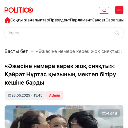
KZ
Соңғы жаңалықтар
Президент
Парламент
Саясат
Сарапшыл
Басты бет
«Әжесіне немере керек жоқ сияқты»: Қа
«Әжесіне немере керек жоқ сияқты»:
Қайрат Нұртас қызының мектеп бітіру
кешіне барды
26.05.2025
•
15:45
Admin
4849