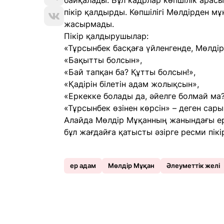
байқалады. Бұл кадрлар көпшілік арасы
пікір қалдырды. Көпшілігі Мөлдірден м
жасырмады.
Пікір қалдырушылар:
«Тұрсынбек басқаға үйленгенде, Мөлдір
«Бақытты болсын»,
«Бай тапқан ба? Құтты болсын!»,
«Қадірін білетін адам жолықсын»,
«Еркекке болады да, әйелге болмай ма?
«Тұрсынбек өзінен көрсін» – деген сар
Алайда Мөлдір Мұқанның жанындағы ер ад
бұл жағдайға қатысты әзірге ресми пікір
ер адам
Мөлдір Мұқан
Әлеуметтік желі