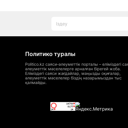
Политико туралы
Politico.kz саяси-әлеуметтік порталы – еліміздегі са
әлеуметтік мәселелерге арналған бірегей жоба.
Еліміздегі саяси жағдайлар, маңызды оқиғалар,
әлеуметтік мәселелер біздің назарымыздан тыс
қалмайды.