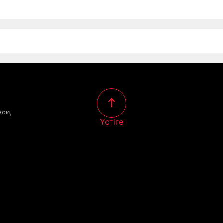
яси,
Үстіге