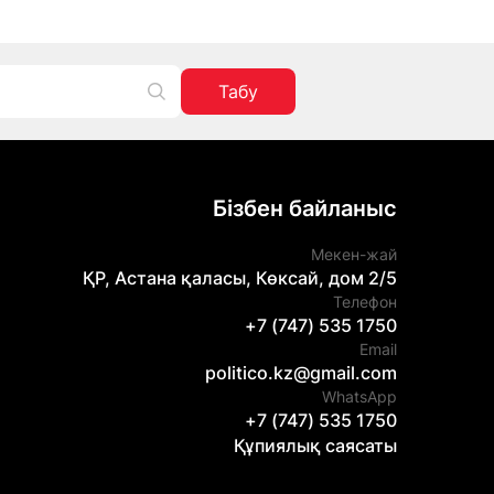
Табу
Бізбен байланыс
Мекен-жай
ҚР, Астана қаласы, Көксай, дом 2/5
Телефон
+7 (747) 535 1750
Email
politico.kz@gmail.com
WhatsApp
+7 (747) 535 1750
Құпиялық саясаты