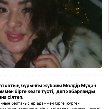
батовтың бұрынғы жұбайы Мөлдір Мұқан
даммен бірге көзге түсті, деп хабарлайды
на сілтеп.
нның бейтаныс ер адаммен бірге жүргені