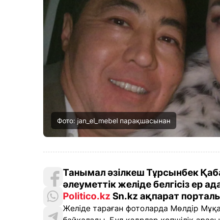
Фото: jan_el_mebel парақшасынан
Танымал әзілкеш Тұрсынбек Қа
әлеуметтік желіде белгісіз ер а
Politico.kz
Sn.kz ақпарат порталы
Желіде тараған фотоларда Мөлдір Мұқа