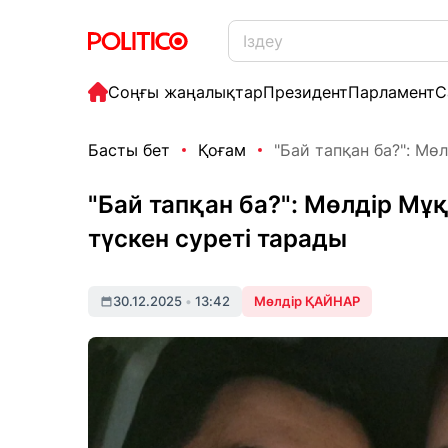
Соңғы жаңалықтар
Президент
Парламент
С
Басты бет
Қоғам
"Бай тапқан ба?": Мөл
"Бай тапқан ба?": Мөлдір М
түскен суреті тарады
30.12.2025
•
13:42
Мөлдір ҚАЙНАР