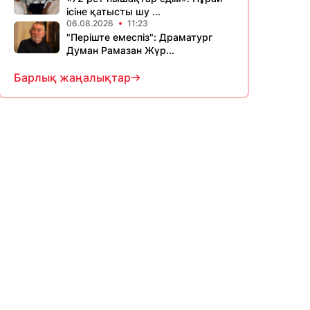
ісіне қатысты шу ...
06.08.2026
11:23
​"Періште емеспіз": Драматург
Думан Рамазан Жүр...
Барлық жаңалықтар