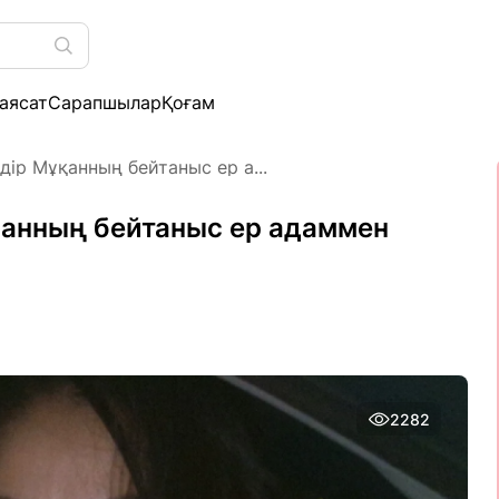
аясат
Сарапшылар
Қоғам
дір Мұқанның бейтаныс ер а...
ұқанның бейтаныс ер адаммен
2282