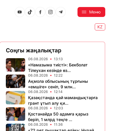
Меню
KZ
Соңғы жаңалықтар
06.08.2026
13:13
«Намазыма тиісті»: Бекболат
Тілеухан кезінде өз...
06.08.2026
12:22
Ақмола облысының тұрғыны
«емшіге» сеніп, 9 млн...
06.08.2026
12:14
Қазақстанда қай мамандықтарға
грант ұтып алу қи...
06.08.2026
12:03
Қостанайда 50 адамға қарыз
беріп, 1 млрд теңге ...
06.08.2026
11:36
«72 рет пышақтар едім»: Нұрай