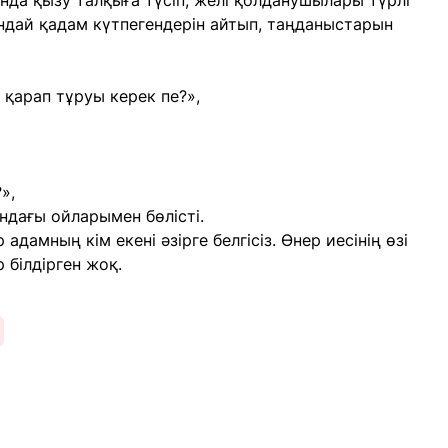
нда қызу талқыға түсіп, желі қолданушылары түрлі
ұндай қадам күтпегендерін айтып, таңданыстарын
 қарап тұруы керек пе?»,
»,
ындағы ойларымен бөлісті.
амның кім екені әзірге белгісіз. Өнер иесінің өзі
 білдірген жоқ.