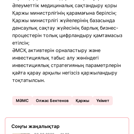
Әлеуметтік медициналық сақтандыру қоры
Қаржы министрлігінің қарамағына берілсін;
Қаржы министрлігі жүйелерінің базасында
денсаулық сақтау жүйесінің барлық бизнес-
процестерін толық цифрландыру қамтамасыз
етілсін;
ӘМСҚ активтерін орналастыру және
инвестициялық табыс алу жөніндегі
инвестициялық стратегияның параметрлерін
қайта қарау арқылы негізсіз қаржыландыру
тоқтатылсын.
МӘМС
Олжас Бектенов
Қаржы
Үкімет
Соңғы жаңалықтар