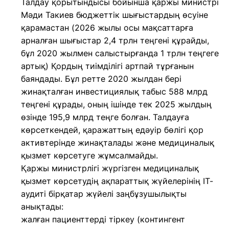
Талдау қорытындысы бойынша қаржы министрі
Мәди Такиев бюджеттік шығыстардың өсуіне
қарамастан (2026 жылы осы мақсаттарға
арналған шығыстар 2,4 трлн теңгені құрайды,
бұл 2020 жылмен салыстырғанда 1 трлн теңгеге
артық) Қордың тиімділігі артпай тұрғанын
баяндады. Бұл ретте 2020 жылдан бері
жинақталған инвестициялық табыс 588 млрд
теңгені құрады, оның ішінде тек 2025 жылдың
өзінде 195,9 млрд теңге болған. Талдауға
көрсеткендей, қаражаттың едәуір бөлігі қор
активтерінде жинақталады және медициналық
қызмет көрсетуге жұмсалмайды.
Қаржы министрлігі жүргізген медициналық
қызмет көрсетудің ақпараттық жүйелерінің IT-
аудиті бірқатар жүйелі заңбұзушылықты
анықтады:
жалған пациенттерді тіркеу (контингент