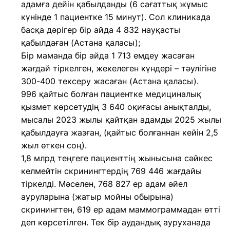
адамға дейін қабылданды (6 сағаттық жұмыс
күнінде 1 пациентке 15 минут). Сол клиникада
басқа дәрігер бір айда 4 832 науқасты
қабылдаған (Астана қаласы);
Бір маманда бір айда 1 713 емдеу жасаған
жағдай тіркелген, жекелеген күндері – тәулігіне
300-400 тексеру жасаған (Астана қаласы).
996 қайтыс болған пациентке медициналық
қызмет көрсетудің 3 640 оқиғасы анықталды,
мысалы 2023 жылы қайтқан адамды 2025 жылы
қабылдауға жазған, (қайтыс болғаннан кейін 2,5
жыл өткен соң).
1,8 млрд теңгеге пациенттің жынысына сәйкес
келмейтін скринингтердің 769 446 жағдайы
тіркелді. Мәселен, 768 827 ер адам әйел
ауруларына (жатыр мойны обырына)
скринингтен, 619 ер адам маммограммадан өтті
деп көрсетілген. Тек бір аудандық ауруханада