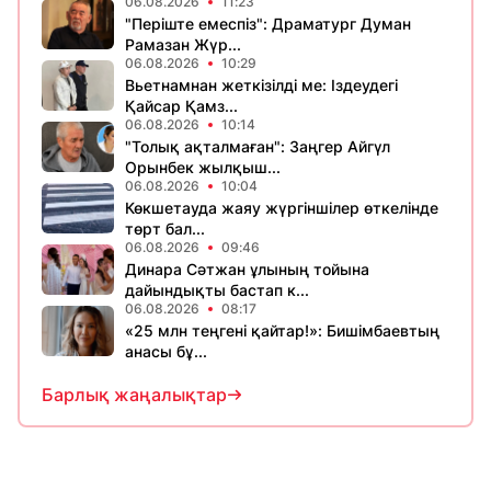
06.08.2026
11:23
​"Періште емеспіз": Драматург Думан
Рамазан Жүр...
06.08.2026
10:29
Вьетнамнан жеткізілді ме: Іздеудегі
Қайсар Қамз...
06.08.2026
10:14
"Толық ақталмаған": Заңгер Айгүл
Орынбек жылқыш...
06.08.2026
10:04
Көкшетауда жаяу жүргіншілер өткелінде
төрт бал...
06.08.2026
09:46
Динара Сәтжан ұлының тойына
дайындықты бастап к...
06.08.2026
08:17
«25 млн теңгені қайтар!»: Бишімбаевтың
анасы бұ...
Барлық жаңалықтар