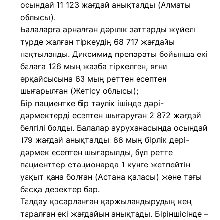
осындай 11 123 жағдай анықталды (Алматы
облысы).
Балаларға арналған дәрілік заттарды жүйелі
түрде жалған тіркеудің 68 717 жағдайы
нақтыланды. Диксимид препараты бойынша екі
балаға 126 мың жазба тіркелген, яғни
әрқайсысына 63 мың реттен есептен
шығарылған (Жетісу облысы);
Бір пациентке бір тәулік ішінде дәрі-
дәрмектерді есептен шығаруған 2 872 жағдай
белгілі болды. Балалар ауруханасында осындай
179 жағдай анықталды: 88 мың бірлік дәрі-
дәрмек есептен шығарылды, бұл ретте
пациенттер стационарда 1 күнге жетпейтін
уақыт қана болған (Астана қаласы) және тағы
басқа деректер бар.
Талдау қосарланған қаржыландырудың кең
таралған екі жағдайын анықтады. Біріншісінде –