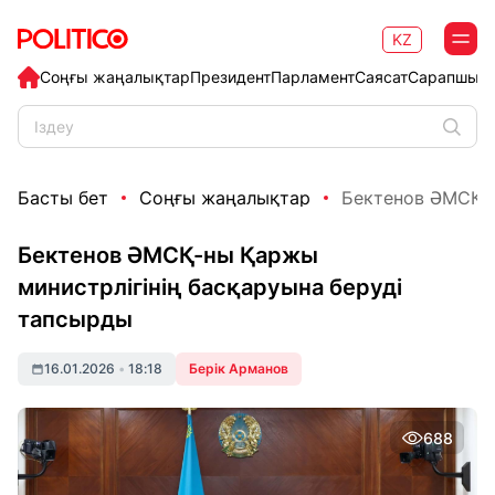
KZ
Соңғы жаңалықтар
Президент
Парламент
Саясат
Сарапшыл
Басты бет
Соңғы жаңалықтар
Бектенов ӘМСҚ-н
Бектенов ӘМСҚ-ны Қаржы
министрлігінің басқаруына беруді
тапсырды
16.01.2026
•
18:18
Берік Арманов
688