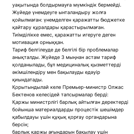
уақытында болдырмауға мүмкіндік бермейді.
Жүйеде үнемдеуге ынталандыру жолға
қойылмаған: үнемделген қаражатты бюджетке
қайтару құралдары қарастырылмаған.
Тиімділікке емес, қаражатты игеруге деген
мотивация орныққан.
Тариф белгілеуде де белгілі бір проблемалар
анықталды. Жүйеде 3 мыңнан астам тариф
қолданылады, бұл медициналық қызметтерді
әкімшілендіру мен бақылауды едәуір
қиындатады.
Қорытындылай келе Премьер-министр Олжас
Бектенов келесідей тапсырмалар берді:
Қаржы министрлігі барлық айтылған деректерді
бойынша материалдарды процестік шешімдер
қабылдауы үшін құқық қорғау органдарына
берсін;
барлық қаржы ағындарын бақылау үшін