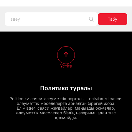
Табу
Үстіге
Политико туралы
Politico.kz саяси-әлеуметтік порталы – еліміздегі саяси,
әлеуметтік мәселелерге арналған бірегей жоба.
Еліміздегі саяси жағдайлар, маңызды оқиғалар,
әлеуметтік мәселелер біздің назарымыздан тыс
қалмайды.