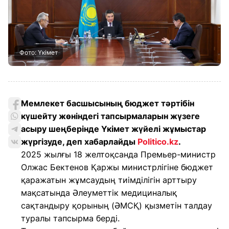
Фото: Үкімет
Мемлекет басшысының бюджет тәртібін
күшейту жөніндегі тапсырмаларын жүзеге
асыру шеңберінде Үкімет жүйелі жұмыстар
жүргізуде, деп хабарлайды
Politico.kz
.
2025 жылғы 18 желтоқсанда Премьер-министр
Олжас Бектенов Қаржы министрлігіне бюджет
қаражатын жұмсаудың тиімділігін арттыру
мақсатында Әлеуметтік медициналық
сақтандыру қорының (ӘМСҚ) қызметін талдау
туралы тапсырма берді.