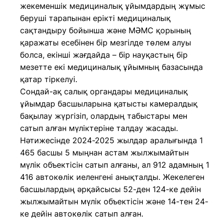
жекеменшік медициналық ұйымдардың жұмыс
беруші тарапынан ерікті медициналық
сақтандыру бойынша және МӘМС қорының
қаражаты есебінен бір мезгілде төлем алуы
болса, екінші жағдайда – бір науқастың бір
мезетте екі медициналық ұйымның базасында
қатар тіркелуі.
Сондай-ақ салық органдары медициналық
ұйымдар басшыларына қатысты камералдық
бақылау жүргізіп, олардың табыстары мен
сатып алған мүліктеріне талдау жасады.
Нәтижесінде 2024-2025 жылдар аралығында 1
465 басшы 5 мыңнан астам жылжымайтын
мүлік объектісін сатып алғаны, ал 912 адамның 1
416 автокөлік иеленгені анықталды. Жекелеген
басшылардың әрқайсысы 52-ден 124-ке дейін
жылжымайтын мүлік объектісін және 14-тен 24-
ке дейін автокөлік сатып алған.