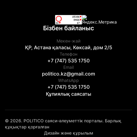
Бізбен байланыс
Мекен-жай
ҚР, Астана қаласы, Көксай, дом 2/5
Телефон
+7 (747) 535 1750
Email
politico.kz@gmail.com
WhatsApp
+7 (747) 535 1750
Құпиялық саясаты
© 2026. POLITICO саяси-әлеуметтік порталы. Барлық
құқықтар қорғалған
Дизайн және құрылым