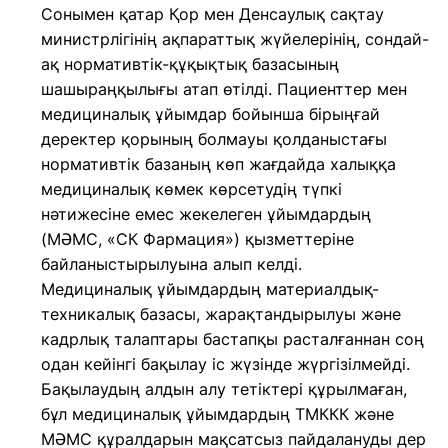
Сонымен қатар Қор мен Денсаулық сақтау
министрлігінің ақпараттық жүйелерінің, сондай-
ақ нормативтік-құқықтық базасының
шашыраңқылығы атап өтілді. Пациенттер мен
медициналық ұйымдар бойынша бірыңғай
деректер қорының болмауы қолданыстағы
нормативтік базаның көп жағдайда халыққа
медициналық көмек көрсетудің түпкі
нәтижесіне емес жекелеген ұйымдардың
(МӘМС, «СК Фармация») қызметтеріне
байланыстырылуына алып келді.
Медициналық ұйымдардың материалдық-
техникалық базасы, жарақтандырылуы және
кадрлық талаптары бастапқы расталғаннан соң
одан кейінгі бақылау іс жүзінде жүргізілмейді.
Бақылаудың алдын алу тетіктері құрылмаған,
бұл медициналық ұйымдардың ТМККК және
МӘМС құралдарын мақсатсыз пайдалануды дер