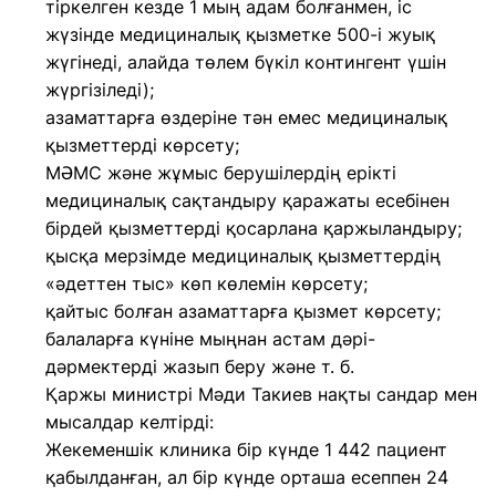
тіркелген кезде 1 мың адам болғанмен, іс
жүзінде медициналық қызметке 500-і жуық
жүгінеді, алайда төлем бүкіл контингент үшін
жүргізіледі);
азаматтарға өздеріне тән емес медициналық
қызметтерді көрсету;
МӘМС және жұмыс берушілердің ерікті
медициналық сақтандыру қаражаты есебінен
бірдей қызметтерді қосарлана қаржыландыру;
қысқа мерзімде медициналық қызметтердің
«әдеттен тыс» көп көлемін көрсету;
қайтыс болған азаматтарға қызмет көрсету;
балаларға күніне мыңнан астам дәрі-
дәрмектерді жазып беру және т. б.
Қаржы министрі Мәди Такиев нақты сандар мен
мысалдар келтірді:
Жекеменшік клиника бір күнде 1 442 пациент
қабылданған, ал бір күнде орташа есеппен 24