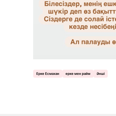
Ерке Есмахан
ерке мен райм
Әнші