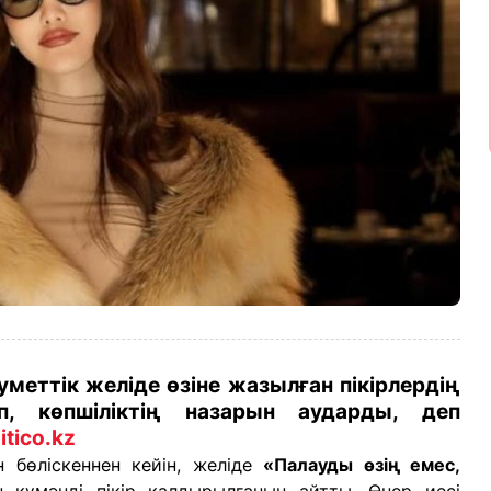
меттік желіде өзіне жазылған пікірлердің
іп, көпшіліктің назарын аударды, деп
itico.kz
 бөліскеннен кейін, желіде
«Палауды өзің емес,