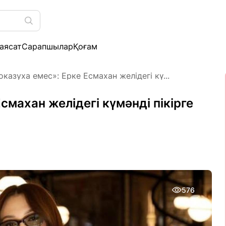
аясат
Сарапшылар
Қоғам
оказуха емес»: Ерке Есмахан желідегі кү...
смахан желідегі күмәнді пікірге
576