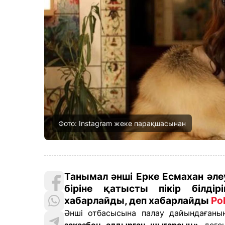
Фото: Instagram жеке парақшасынан
Танымал әнші Ерке Есмахан әлеу
біріне қатысты пікір білдір
хабарлайды, деп хабарлайды
Pol
Әнші отбасысына палау дайындағанын