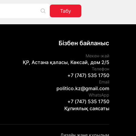
Табу
Бізбен байланыс
Мекен-жай
ҚР, Астана қаласы, Көксай, дом 2/5
Телефон
+7 (747) 535 1750
Email
politico.kz@gmail.com
WhatsApp
+7 (747) 535 1750
Құпиялық саясаты
Дизайн және құрылым