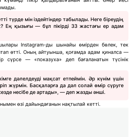
 күмәнді пікір қалдырылғанын айтты. Өнер иесі
рмады.
тті түрде мін іздейтіндер табылады. Неге біреудің
? Ең қызығы — бұл пікірді 33 жастағы ер адам
шылары Instagram-ды шынайы өмірден бөлек, тек
тап өтті. Оның айтуынша, қоғамда адам қиналса —
р сүрсе — «показуха» деп бағаланатын түсінік
мге дәлелдеуді мақсат етпеймін. Әр күнім үшін
ріп жүрмін. Басқаларға да дәл солай өмір сүруге
кезде несібе де артады», — деп жазды әнші.
ымен өзі дайындағанын нақтылай кетті.