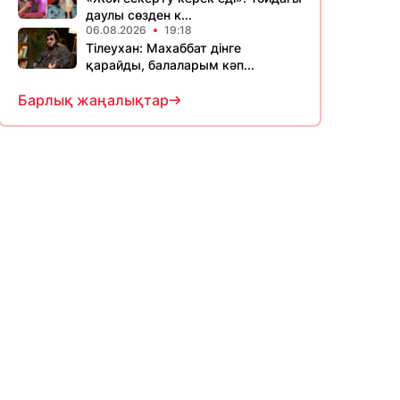
даулы сөзден к...
06.08.2026
19:18
Тілеухан: Махаббат дінге
қарайды, балаларым кәп...
Барлық жаңалықтар