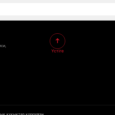
яси,
Үстіге
лық құқықтар қорғалған