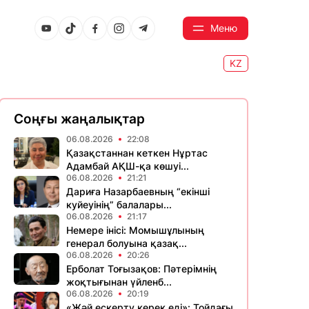
Меню
KZ
Соңғы жаңалықтар
06.08.2026
22:08
Қазақстаннан кеткен Нұртас
Адамбай АҚШ-қа көшуі...
06.08.2026
21:21
Дариға Назарбаевның “екінші
куйеуінің” балалары...
06.08.2026
21:17
Немере інісі: Момышұлының
генерал болуына қазақ...
06.08.2026
20:26
Ерболат Тоғызақов: Пәтерімнің
жоқтығынан үйленб...
06.08.2026
20:19
«Жәй ескерту керек еді»: Тойдағы