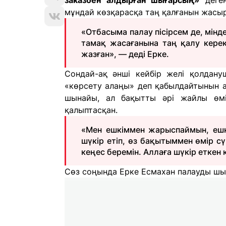
заказбен алдырған шығарсың»
деген
мұндай көзқарасқа таң қалғанын жасы
«Отбасыма палау пісірсем де, мінде
тамақ жасағанына таң қалу керек
жазған», — деді Ерке.
Сондай-ақ әнші кейбір желі қолдану
«көрсету алаңы» деп қабылдайтынын а
шынайы, ал бақытты әрі жайлы өмі
қалыптасқан.
«Мен ешкіммен жарыспаймын, ешкі
шүкір етіп, өз бақытыммен өмір сү
кеңес беремін. Аллаға шүкір еткен 
Сөз соңында Ерке Есмахан палауды шын