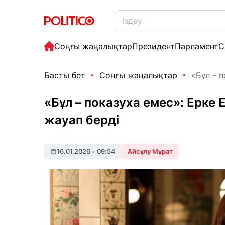
Соңғы жаңалықтар
Президент
Парламент
С
Басты бет
Соңғы жаңалықтар
«Бұл – п
«Бұл – показуха емес»: Ерке Е
жауап берді
16.01.2026
•
09:54
Айсұлу Мұрат