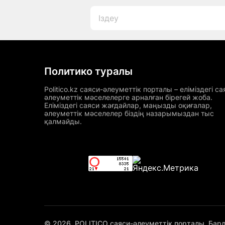
Политико туралы
Politico.kz саяси-әлеуметтік порталы – еліміздегі са
әлеуметтік мәселелерге арналған бірегей жоба.
Еліміздегі саяси жағдайлар, маңызды оқиғалар,
әлеуметтік мәселелер біздің назарымыздан тыс
қалмайды.
© 2026. POLITICO саяси-әлеуметтік порталы. Бар