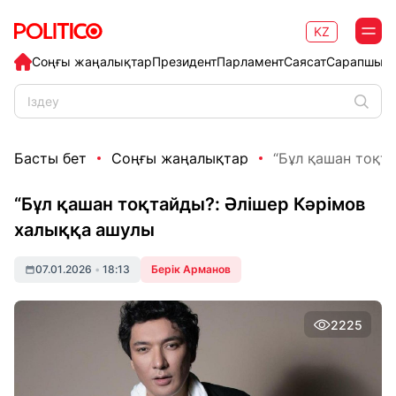
KZ
Соңғы жаңалықтар
Президент
Парламент
Саясат
Сарапшыл
Басты бет
Соңғы жаңалықтар
“Бұл қашан тоқт
“Бұл қашан тоқтайды?: Әлішер Кәрімов
халыққа ашулы
07.01.2026
•
18:13
Берік Арманов
2225