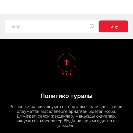
Табу
Үстіге
Политико туралы
Politico.kz саяси-әлеуметтік порталы – еліміздегі саяси,
әлеуметтік мәселелерге арналған бірегей жоба.
Еліміздегі саяси жағдайлар, маңызды оқиғалар,
әлеуметтік мәселелер біздің назарымыздан тыс
қалмайды.