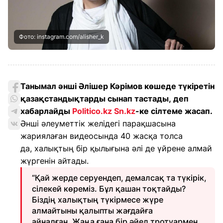
Фото: instagram.com/alisher_k
Танымал әнші Әлішер Кәрімов көшеде түкіретін
қазақстандықтарды сынап тастады, деп
хабарлайды
Politico.kz
Sn.kz
-ке сілтеме жасап.
Әнші әлеуметтік желідегі парақшасына
жариялаған видеосында 40 жасқа толса
да, халықтың бір қылығына әлі де үйрене алмай
жүргенін айтады.
“Қай жерде серуендеп, демалсақ та түкірік,
сілекей көреміз. Бұл қашан тоқтайды?
Біздің халықтың түкірмесе жүре
алмайтыны қалыпты жағдайға
айналған. Жаңа ғана бір әйел тротуармен