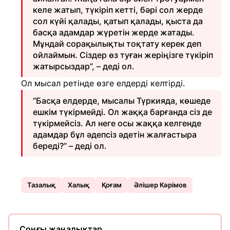
келе жатып, түкіріп кетті, бәрі сол жерде
сол күйі қалады, қатып қалады, қыста да
басқа адамдар жүретін жерде жатады.
Мұндай сорақылықты тоқтату керек деп
ойлаймын. Сіздер өз туған жеріңізге түкіріп
жатырсыздар”, – деді ол.
Ол мысал ретінде өзге елдерді келтірді.
“Басқа елдерде, мысалы Түркияда, көшеде
ешкім түкірмейді. Ол жаққа барғанда сіз де
түкірмейсіз. Ал неге осы жаққа келгенде
адамдар бұл әдепсіз әдетін жалғастыра
береді?” – деді ол.
Тазалық
Халық
Қоғам
Әлішер Кәрімов
Соңғы жаңалықтар