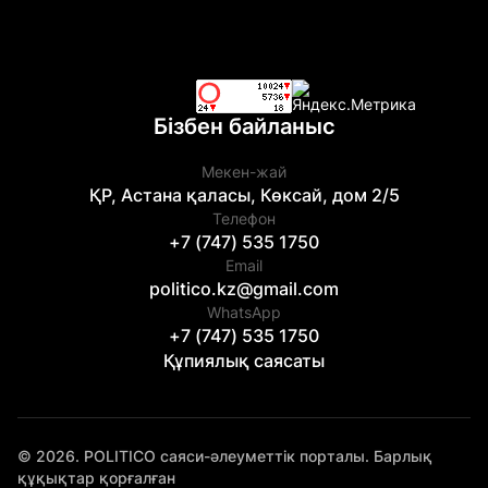
Бізбен байланыс
Мекен-жай
ҚР, Астана қаласы, Көксай, дом 2/5
Телефон
+7 (747) 535 1750
Email
politico.kz@gmail.com
WhatsApp
+7 (747) 535 1750
Құпиялық саясаты
© 2026. POLITICO саяси-әлеуметтік порталы. Барлық
құқықтар қорғалған