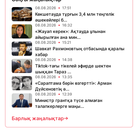
08.08.2026
17:51
Көкшетауда тұрғын 3,4 млн теңгелік
әшекейлері б...
08.08.2026
16:32
«Жауап керек»: Ақтауда ұлынан
айырылған ана мин...
08.08.2026
15:21
Шавкат Рахмоновтың отбасында қаралы
хабар
08.08.2026
14:38
Tiktok-тағы тікелей эфирде шектен
шыққан Тараз ...
08.08.2026
13:35
«Сараптама бәрін өзгертті»: Арман
Дүйсеновтің ә...
08.08.2026
12:39
Министр грантқа түсе алмаған
талапкерлерге маңы...
Барлық жаңалықтар