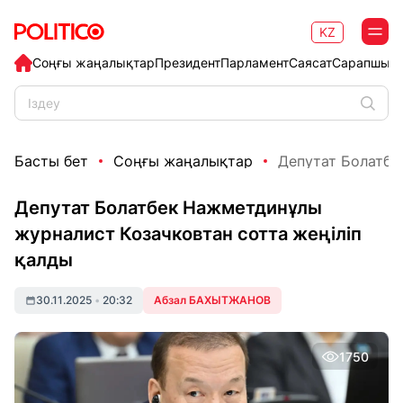
KZ
Соңғы жаңалықтар
Президент
Парламент
Саясат
Сарапшыл
Басты бет
Соңғы жаңалықтар
Депутат Болатбе
Депутат Болатбек Нажметдинұлы
журналист Козачковтан сотта жеңіліп
қалды
30.11.2025
•
20:32
Абзал БАХЫТЖАНОВ
1750