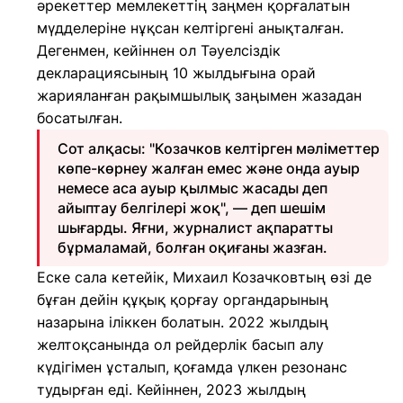
әрекеттер мемлекеттің заңмен қорғалатын
мүдделеріне нұқсан келтіргені анықталған.
Дегенмен, кейіннен ол Тәуелсіздік
декларациясының 10 жылдығына орай
жарияланған рақымшылық заңымен жазадан
босатылған.
Сот алқасы: "Козачков келтірген мәліметтер
көпе-көрнеу жалған емес және онда ауыр
немесе аса ауыр қылмыс жасады деп
айыптау белгілері жоқ", — деп шешім
шығарды. Яғни, журналист ақпаратты
бұрмаламай, болған оқиғаны жазған.
Еске сала кетейік, Михаил Козачковтың өзі де
бұған дейін құқық қорғау органдарының
назарына іліккен болатын. 2022 жылдың
желтоқсанында ол рейдерлік басып алу
күдігімен ұсталып, қоғамда үлкен резонанс
тудырған еді. Кейіннен, 2023 жылдың