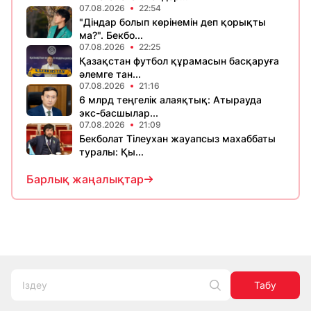
07.08.2026
22:54
"Діндар болып көрінемін деп қорықты
ма?". Бекбо...
07.08.2026
22:25
Қазақстан футбол құрамасын басқаруға
әлемге тан...
07.08.2026
21:16
6 млрд теңгелік алаяқтық: Атырауда
экс-басшылар...
07.08.2026
21:09
Бекболат Тілеухан жауапсыз махаббаты
туралы: Қы...
Барлық жаңалықтар
Табу