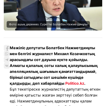
Фото: ашық дереккөз. Суретте: Болатбек Нажметдинұлы
Мәжіліс депутаты Болатбек Нажметдинұлы
мен белгілі журналист Михаил Козачковтың
арасындағы сот дауына нүкте қойылды.
Алматы қалалық соты халық қалаулысының
апелляциялық шағымын қанағаттандырмай,
бірінші сатыдағы сот шешімін күшінде
қалдырды, деп хабарлайды
Politico.kz
.
Бұл текетіреске журналистің депутаттың өткен
өміріне қатысты жазған зерттеуі себеп болған
еді. Нажметдинұлының адвокаттары қалам