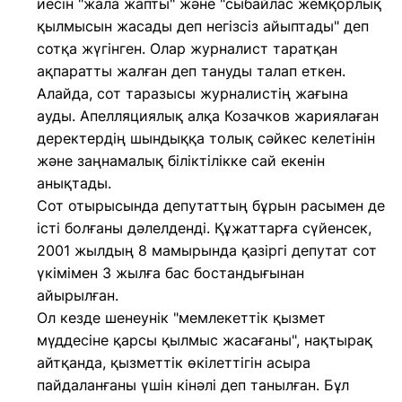
иесін "жала жапты" және "сыбайлас жемқорлық
қылмысын жасады деп негізсіз айыптады" деп
сотқа жүгінген. Олар журналист таратқан
ақпаратты жалған деп тануды талап еткен.
Алайда, сот таразысы журналистің жағына
ауды. Апелляциялық алқа Козачков жариялаған
деректердің шындыққа толық сәйкес келетінін
және заңнамалық біліктілікке сай екенін
анықтады.
Сот отырысында депутаттың бұрын расымен де
істі болғаны дәлелденді. Құжаттарға сүйенсек,
2001 жылдың 8 мамырында қазіргі депутат сот
үкімімен 3 жылға бас бостандығынан
айырылған.
Ол кезде шенеунік "мемлекеттік қызмет
мүддесіне қарсы қылмыс жасағаны", нақтырақ
айтқанда, қызметтік өкілеттігін асыра
пайдаланғаны үшін кінәлі деп танылған. Бұл