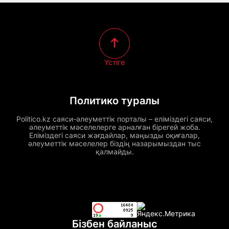
Үстіге
Политико туралы
Politico.kz саяси-әлеуметтік порталы – еліміздегі саяси,
әлеуметтік мәселелерге арналған бірегей жоба.
Еліміздегі саяси жағдайлар, маңызды оқиғалар,
әлеуметтік мәселелер біздің назарымыздан тыс
қалмайды.
Бізбен байланыс