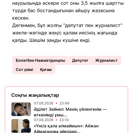
наурызында әскери сот оны 3,5 жылға шартты
түрде бас бостандығынан айыру жазасына
кескен.
Дегенмен, бұл жолғы "депутат пен журналист"
жекпе-жегінде жеңіс қалам иесінің жағында
қалды. Шешім заңды күшіне енді.
Болатбек Нажметдинұлы
Депутат
Журналист
Сот үкімі
Қоғам
Соңғы жаңалықтар
07.08.2026
23:46
Әділет Зейнел: Менің үйленгенім —
өткенімді ұмы...
07.08.2026
23:10
«Үнсіз қала алмаймын»: Айжан
Аймағанова әйелдер...