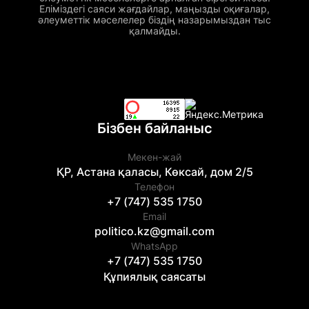
Еліміздегі саяси жағдайлар, маңызды оқиғалар,
әлеуметтік мәселелер біздің назарымыздан тыс
қалмайды.
Бізбен байланыс
Мекен-жай
ҚР, Астана қаласы, Көксай, дом 2/5
Телефон
+7 (747) 535 1750
Email
politico.kz@gmail.com
WhatsApp
+7 (747) 535 1750
Құпиялық саясаты