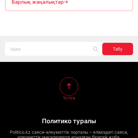
Барлық жаңалықтар
Табу
Үстіге
Политико туралы
Politico.kz саяси-әлеуметтік порталы – еліміздегі саяси,
әлеуметтік мәселелерге арналған бірегей жоба.