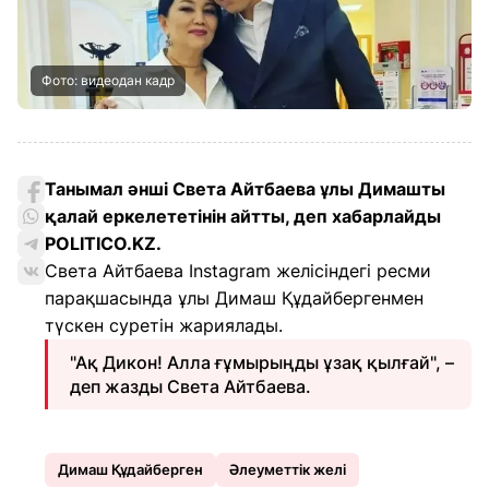
Фото: видеодан кадр
Танымал әнші Света Айтбаева ұлы Димашты
қалай еркелететінін айтты, деп хабарлайды
POLITICO.KZ.
Света Айтбаева Instagram желісіндегі ресми
парақшасында ұлы Димаш Құдайбергенмен
түскен суретін жариялады.
"Ақ Дикон! Алла ғұмырыңды ұзақ қылғай", –
деп жазды Света Айтбаева.
Димаш Құдайберген
Әлеуметтік желі