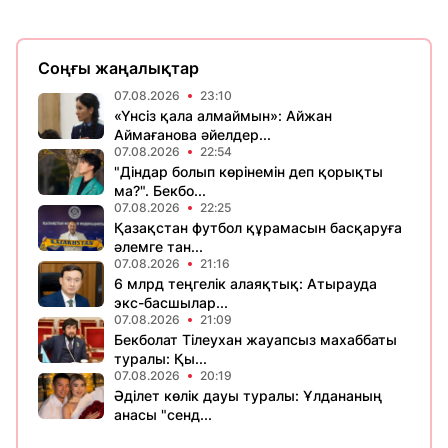
Соңғы жаңалықтар
07.08.2026
23:10
«Үнсіз қала алмаймын»: Айжан
Аймағанова әйелдер...
07.08.2026
22:54
"Діндар болып көрінемін деп қорықты
ма?". Бекбо...
07.08.2026
22:25
Қазақстан футбол құрамасын басқаруға
әлемге тан...
07.08.2026
21:16
6 млрд теңгелік алаяқтық: Атырауда
экс-басшылар...
07.08.2026
21:09
Бекболат Тілеухан жауапсыз махаббаты
туралы: Қы...
07.08.2026
20:19
Әділет көлік дауы туралы: Ұлдананың
анасы "сенд...