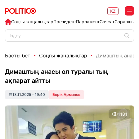
KZ
Соңғы жаңалықтар
Президент
Парламент
Саясат
Сарапшыл
Басты бет
Соңғы жаңалықтар
Димаштың анасы 
Димаштың анасы ол туралы тың
ақпарат айтты
13.11.2025
•
19:40
Берік Арманов
1181