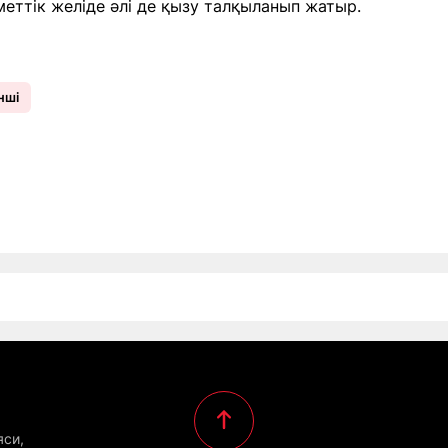
еттік желіде әлі де қызу талқыланып жатыр.
нші
яси,