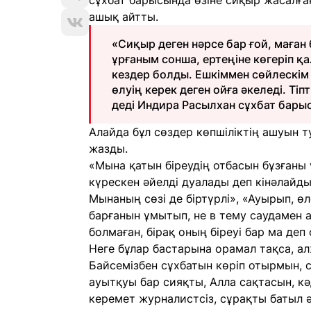
сұхбат барысында өзіне сиқыр жасалғаны
ашық айтты.
«Сиқыр деген нәрсе бар ғой, маған 
ұрғаным сонша, ертеңіне көгеріп қа
кездер болды. Ешкіммен сөйлескім 
өлуің керек деген ойға әкеледі. Тіп
деді Индира Расылхан сұхбат бары
Алайда бұл сөздер көпшіліктің ашуын 
жазды.
«Мына қатын біреудің отбасын бұзғаны ү
күрескен әйелді дуалады деп кінәлайды.
Мынаның сөзі де біртүрлі», «Ауырып, өл
барғанын ұмытып, не в тему саудамен а
болмаған, бірақ оның біреуі бар ма де
Неге бұлар бастарына орамал тақса, 
Байсемізбен сұхбатын көріп отырмын, 
ауытқуы бар сияқты, Алла сақтасын, к
керемет журналистсіз, сұрақты батыл ә