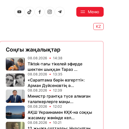
Меню
KZ
Соңғы жаңалықтар
08.08.2026
14:38
Tiktok-тағы тікелей эфирде
шектен шыққан Тараз ...
08.08.2026
13:35
«Сараптама бәрін өзгертті»:
Арман Дүйсеновтің ә...
08.08.2026
12:39
Министр грантқа түсе алмаған
талапкерлерге маңы...
08.08.2026
12:02
АҚШ Украинамен КҚК-на соққы
жасамау жөнінде кел...
08.08.2026
10:21
12 жылға сотталды: Нұрсұлтан