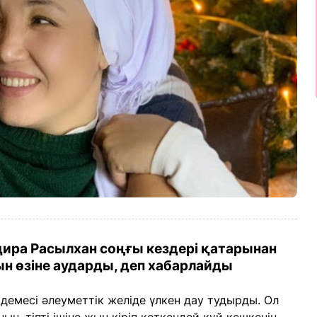
ира Расылхан соңғы кездері қатарынан
рын өзіне аударды, деп хабарлайды
демесі әлеуметтік желіде үлкен дау тудырды. Ол