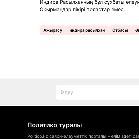
Индира Расылханның бұл сұхбаты әлеум
Оқырмандар пікірі толастар емес.
Ажырасу
индира расылхан
Отбасы
Ә
Политико туралы
Politico.kz саяси-әлеуметтік порталы – еліміздегі са