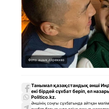
Фото: ашық дереккөз
Танымал қазақстандық әнші Инд
екі бірдей сұхбат беріп, ел наза
Politico.kz.
Әншінің соңғы сұхбатында айтқан мәлім