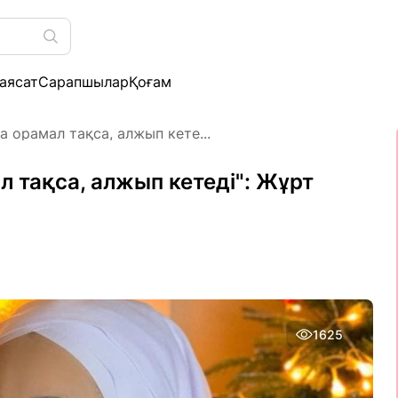
аясат
Сарапшылар
Қоғам
а орамал тақса, алжып кете...
л тақса, алжып кетеді": Жұрт
1625