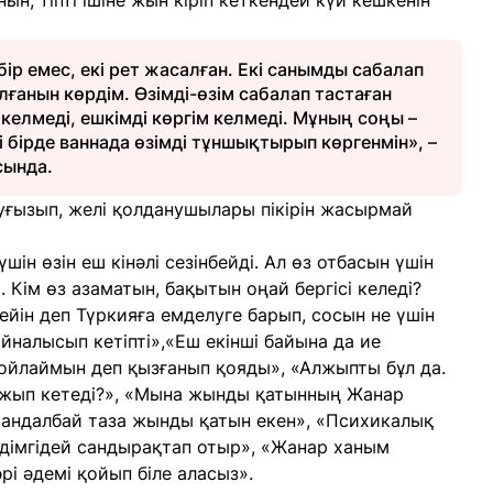
н, тіпті ішіне жын кіріп кеткендей күй кешкенін
бір емес, екі рет жасалған. Екі санымды сабалап
лғанын көрдім. Өзімді-өзім сабалап тастаған
келмеді, ешкімді көргім келмеді. Мұның соңы –
ті бірде ваннада өзімді тұншықтырып көргенмін», –
сында.
туғызып, желі қолданушылары пікірін жасырмай
шін өзін еш кінәлі сезінбейді. Ал өз отбасын үшін
 Кім өз азаматын, бақытын оңай бергісі келеді?
ейін деп Түркияға емделуге барып, сосын не үшін
йналысып кетіпті»,«Еш екінші байына да ие
п ойлаймын деп қызғанып қояды», «Алжыпты бұл да.
алжып кетеді?», «Мына жынды қатынның Жанар
сандалбай таза жынды қатын екен», «Психикалық
әдімгідей сандырақтап отыр», «Жанар ханым
рі әдемі қойып біле аласыз».