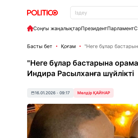
Соңғы жаңалықтар
Президент
Парламент
С
Басты бет
Қоғам
"Неге бұлар бастарын
"Неге бұлар бастарына орама
Индира Расылханға шүйлікті
16.01.2026
•
09:17
Мөлдір ҚАЙНАР