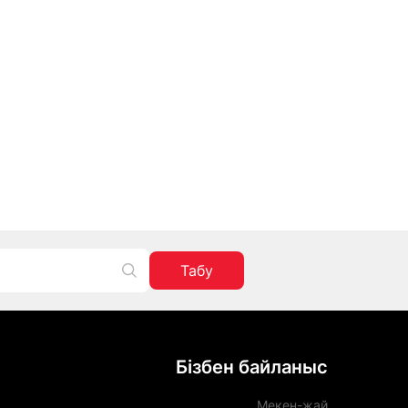
Табу
Бізбен байланыс
Мекен-жай