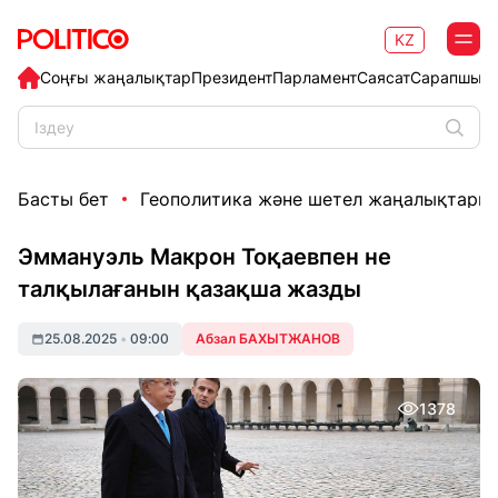
KZ
Соңғы жаңалықтар
Президент
Парламент
Саясат
Сарапшыл
Басты бет
Геополитика және шетел жаңалықтары
Эммануэль Макрон Тоқаевпен не
талқылағанын қазақша жазды
25.08.2025
•
09:00
Абзал БАХЫТЖАНОВ
1378