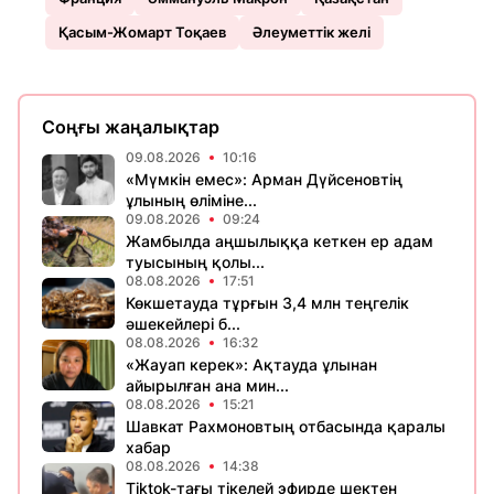
Қасым-Жомарт Тоқаев
Әлеуметтік желі
Соңғы жаңалықтар
09.08.2026
10:16
«Мүмкін емес»: Арман Дүйсеновтің
ұлының өліміне...
09.08.2026
09:24
Жамбылда аңшылыққа кеткен ер адам
туысының қолы...
08.08.2026
17:51
Көкшетауда тұрғын 3,4 млн теңгелік
әшекейлері б...
08.08.2026
16:32
«Жауап керек»: Ақтауда ұлынан
айырылған ана мин...
08.08.2026
15:21
Шавкат Рахмоновтың отбасында қаралы
хабар
08.08.2026
14:38
Tiktok-тағы тікелей эфирде шектен