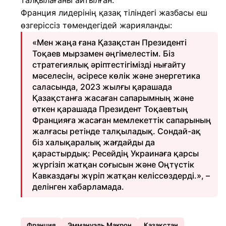
талқылағаны айтылған.
Франция лидерінің қазақ тіліндегі жазбасы еш
өзгеріссіз төмендегідей жарияланды:
«Мен жаңа ғана Қазақстан Президенті
Тоқаев мырзамен әңгімелестім. Біз
стратегиялық әріптестігімізді нығайту
мәселесін, әсіресе көлік және энергетика
саласында, 2023 жылғы қарашада
Қазақстанға жасаған сапарымның және
өткен қарашада Президент Тоқаевтың
Францияға жасаған мемлекеттік сапарының
жалғасы ретінде талқыладық. Сондай-ақ
біз халықаралық жағдайды да
қарастырдық: Ресейдің Украинаға қарсы
жүргізіп жатқан соғысын және Оңтүстік
Кавказдағы жүріп жатқан келіссөздерді.», –
делінген хабарламада.
Франция
Эммануэль Макрон
Қазақстан