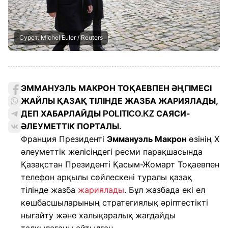
Сурет: Michel Euler / Reuters
ЭММАНУЭЛЬ МАКРОН ТОҚАЕВПЕН ӘҢГІМЕСІ
ЖАЙЛЫ ҚАЗАҚ ТІЛІНДЕ ЖАЗБА ЖАРИЯЛАДЫ,
ДЕП ХАБАРЛАЙДЫ
САЯСИ-
POLITICO.KZ
ӘЛЕУМЕТТІК ПОРТАЛЫ.
Франция Президенті
Эммануэль Макрон
өзінің X
әлеуметтік желісіндегі ресми парақшасында
Қазақстан Президенті Қасым-Жомарт Тоқаевпен
телефон арқылы сөйлескені туралы қазақ
тілінде жазба
жариялады
. Бұл жазбада екі ел
көшбасшыларының стратегиялық әріптестікті
нығайту және халықаралық жағдайды