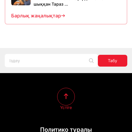
шыққан Тараз ...
Барлық жаңалықтар
Табу
Үстіге
Политико туралы