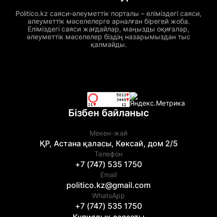
Politico.kz саяси-әлеуметтік порталы – еліміздегі саяси,
әлеуметтік мәселелерге арналған бірегей жоба.
Еліміздегі саяси жағдайлар, маңызды оқиғалар,
әлеуметтік мәселелер біздің назарымыздан тыс
қалмайды.
Бізбен байланыс
Мекен-жай
ҚР, Астана қаласы, Көксай, дом 2/5
Телефон
+7 (747) 535 1750
Email
politico.kz@gmail.com
WhatsApp
+7 (747) 535 1750