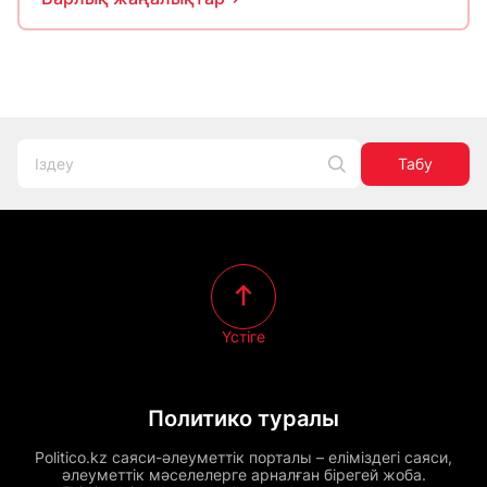
Табу
Үстіге
Политико туралы
Politico.kz саяси-әлеуметтік порталы – еліміздегі саяси,
әлеуметтік мәселелерге арналған бірегей жоба.