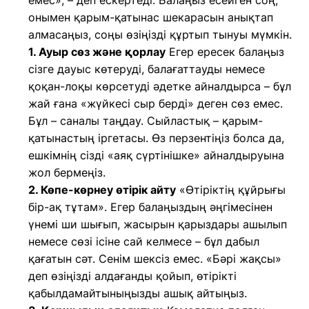
емес», – деп ескертеді. Балаңыз есейген соң,
онымен қарым-қатынас шекарасын анықтап
алмасаңыз, соңы өзіңізді құртып тынуы мүмкін.
1. Ауыр сөз және қорлау
Егер ересек балаңыз
сізге дауыс көтеруді, балағаттауды немесе
қоқан-лоқы көрсетуді әдетке айналдырса – бұл
жай ғана «жүйкесі сыр берді» деген сөз емес.
Бұл – саналы таңдау. Сыйластық – қарым-
қатынастың іргетасы. Өз перзентіңіз болса да,
ешкімнің сізді «аяқ сүртінішке» айналдыруына
жол бермеңіз.
2. Көпе-көрнеу өтірік айту
«Өтіріктің құйрығы
бір-ақ тұтам». Егер балаңыздың әңгімесінен
үнемі ши шығып, жасырын қарыздары ашылып
немесе сөзі ісіне сай келмесе – бұл дабыл
қағатын сәт. Сенім шексіз емес. «Бәрі жақсы»
деп өзіңізді алдағанды қойып, өтірікті
қабылдамайтыныңызды ашық айтыңыз.