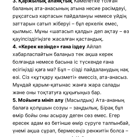
3. Қаржылық алаяқтық
Кәмелетке толған
баланың ата-анасының атына несие рәсімдеуі,
рұқсатсыз картасын пайдалануы немесе үйдің
заттарын сатып жіберуі – бұл еркелік емес,
қылмыс. Мұны «шатасып қалды» деп ақтау – өз
қауіпсіздігіңізге жасалған қастандық.
4. «Керек кезінде» ғана іздеу
Айлап
хабарласпайтын балаңыз тек ақша керек
болғанда немесе басына іс түскенде ғана
есігіңізді қаға ма? Бұл – сізді пайдаланудың нақ
өзі. Сіз «құтқару қызметі» емессіз, ата-анасыз.
Мұндай қарым-қатынас жанға жара салады
және оны тоқтатуға құқығыңыз бар.
5. Мойынға мініп алу
(Масылдық) Ата-ананың
балаға қолұшын созуы – заңдылық. Бірақ бұл
өмір бойы оны асырау деген сөз емес. Егер
ересек адам өз бетінше өмір сүруге талпынбай,
үнемі ақша сұрап, бермесеңіз ренжитін болса –