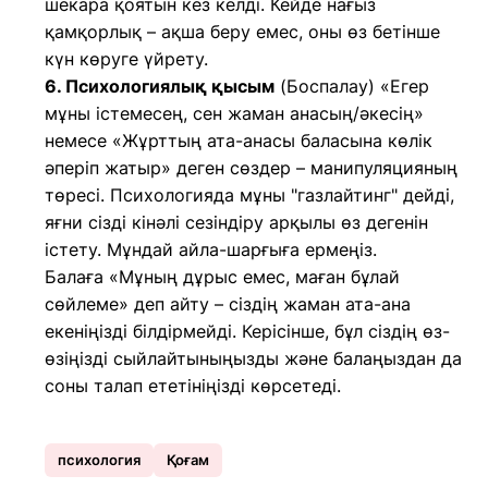
шекара қоятын кез келді. Кейде нағыз
қамқорлық – ақша беру емес, оны өз бетінше
күн көруге үйрету.
6. Психологиялық қысым
(Боспалау) «Егер
мұны істемесең, сен жаман анасың/әкесің»
немесе «Жұрттың ата-анасы баласына көлік
әперіп жатыр» деген сөздер – манипуляцияның
төресі. Психологияда мұны "газлайтинг" дейді,
яғни сізді кінәлі сезіндіру арқылы өз дегенін
істету. Мұндай айла-шарғыға ермеңіз.
Балаға «Мұның дұрыс емес, маған бұлай
сөйлеме» деп айту – сіздің жаман ата-ана
екеніңізді білдірмейді. Керісінше, бұл сіздің өз-
өзіңізді сыйлайтыныңызды және балаңыздан да
соны талап ететініңізді көрсетеді.
психология
Қоғам