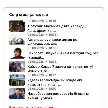
Соңғы жаңалықтар
06.08.2026
19:18
Тілеухан: Махаббат дінге қарайды,
балаларым кәп...
06.08.2026
19:13
Астанада әуе такси алғаш рет
жолаушымен әуе...
06.08.2026
18:38
Бекболат Тілеухан: Анам қайтқан соң, бес
жылдай...
06.08.2026
18:33
Қайсар Қамза 7 жылға сотталып кетуі
мүмкін: бло...
06.08.2026
18:17
«Қазақтелекомда» екі күнде екі
қызметкер қаза т...
06.08.2026
18:10
Назарбаевтың немересінің бұрынғы
активі Турловт...
Барлық жаңалықтар