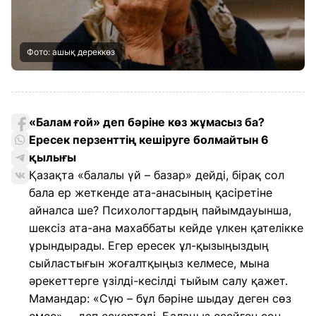
Фото: ашық дереккөз
«Балам ғой» деп бәріне көз жұмасыз ба?
Ересек перзенттің кешіруге болмайтын 6
қылығы
Қазақта «балалы үй – базар» дейді, бірақ сол
бала ер жеткенде ата-анасының қасіретіне
айналса ше? Психологтардың пайымдауынша,
шексіз ата-ана махаббаты кейде үлкен қателікке
ұрындырады. Егер ересек ұл-қызыңыздың
сыйластығын жоғалтқыңыз келмесе, мына
әрекеттерге үзілді-кесілді тыйым салу қажет.
Мамандар: «Сүю – бұл бәріне шыдау деген сөз