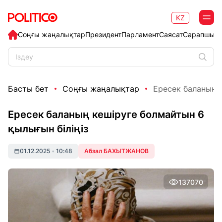
KZ
Соңғы жаңалықтар
Президент
Парламент
Саясат
Сарапшыл
Басты бет
Соңғы жаңалықтар
Ересек баланың к
Ересек баланың кешіруге болмайтын 6
қылығын біліңіз
01.12.2025
•
10:48
Абзал БАХЫТЖАНОВ
137070