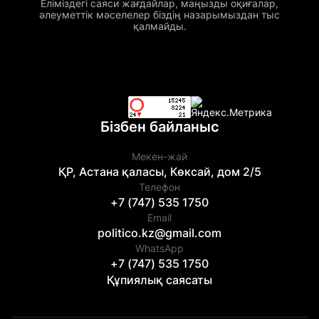
Еліміздегі саяси жағдайлар, маңызды оқиғалар,
әлеуметтік мәселелер біздің назарымыздан тыс
қалмайды.
Бізбен байланыс
Мекен-жай
ҚР, Астана қаласы, Көксай, дом 2/5
Телефон
+7 (747) 535 1750
Email
politico.kz@gmail.com
WhatsApp
+7 (747) 535 1750
Құпиялық саясаты