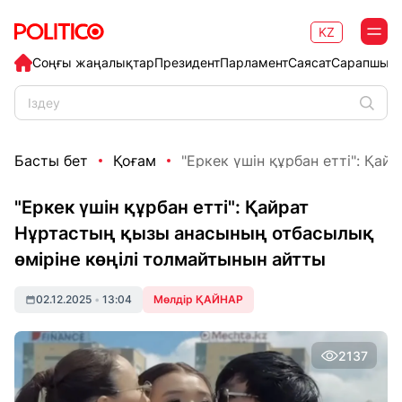
KZ
Соңғы жаңалықтар
Президент
Парламент
Саясат
Сарапшыл
Басты бет
Қоғам
"Еркек үшін құрбан етті": Қай
"Еркек үшін құрбан етті": Қайрат
Нұртастың қызы анасының отбасылық
өміріне көңілі толмайтынын айтты
02.12.2025
•
13:04
Мөлдір ҚАЙНАР
2137