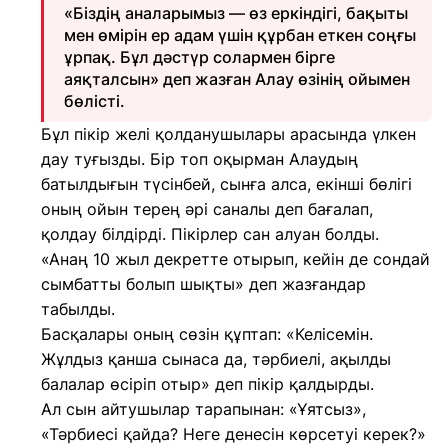
«Біздің аналарымыз — өз еркіндігі, бақыты
мен өмірін ер адам үшін құрбан еткен соңғы
ұрпақ. Бұл дәстүр солармен бірге
аяқталсын» деп жазған Алау өзінің ойымен
бөлісті.
Бұл пікір желі қолданушылары арасында үлкен
дау туғызды. Бір топ оқырман Алаудың
батылдығын түсінбей, сынға алса, екінші бөлігі
оның ойын терең әрі саналы деп бағалап,
қолдау білдірді. Пікірлер сан алуан болды.
«Анаң 10 жыл декретте отырып, кейін де сондай
сымбатты болып шықты» деп жазғандар
табылды.
Басқалары оның сөзін құптап: «Келісемін.
Жұлдыз қанша сынаса да, тәрбиелі, ақылды
балалар өсіріп отыр» деп пікір қалдырды.
Ал сын айтушылар тарапынан: «Ұятсыз»,
«Тәрбиесі қайда? Неге денесін көрсетуі керек?»