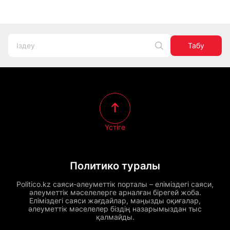
Табу
Үстіге
Политико туралы
Politico.kz саяси-әлеуметтік порталы – еліміздегі саяси,
әлеуметтік мәселелерге арналған бірегей жоба.
Еліміздегі саяси жағдайлар, маңызды оқиғалар,
әлеуметтік мәселелер біздің назарымыздан тыс
қалмайды.