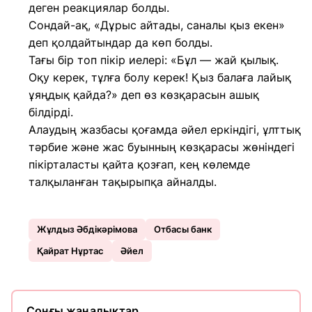
деген реакциялар болды.
Сондай-ақ, «Дұрыс айтады, саналы қыз екен»
деп қолдайтындар да көп болды.
Тағы бір топ пікір иелері: «Бұл — жай қылық.
Оқу керек, тұлға болу керек! Қыз балаға лайық
ұяңдық қайда?» деп өз көзқарасын ашық
білдірді.
Алаудың жазбасы қоғамда әйел еркіндігі, ұлттық
тәрбие және жас буынның көзқарасы жөніндегі
пікірталасты қайта қозғап, кең көлемде
талқыланған тақырыпқа айналды.
Жұлдыз Әбдікәрімова
Отбасы банк
Қайрат Нұртас
Әйел
Соңғы жаңалықтар