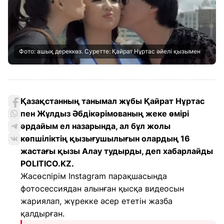
Фото: ашық дереккөз. Суретте: Қайрат Нұртас әйелі қызымен
Қазақстанның танымал жұбы Қайрат Нұртас
пен Жұлдыз Әбдікәрімованың жеке өмірі
әрдайым ел назарында, ал бұл жолы
көпшіліктің қызығушылығын олардың 16
жастағы қызы Алау тудырды, деп хабарлайды
POLITICO.KZ.
Жасөспірім Instagram парақшасында
фотосессиядан алынған қысқа видеосын
жариялап, жүрекке әсер ететін жазба
қалдырған.