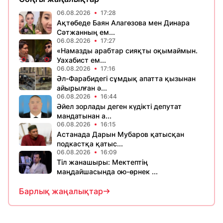
06.08.2026
17:28
Ақтөбеде Баян Алагөзова мен Динара
Сәтжанның ем...
06.08.2026
17:27
«Намазды арабтар сияқты оқымаймын.
Уахабист ем...
06.08.2026
17:16
Әл-Фарабидегі сұмдық апатта қызынан
айырылған ә...
06.08.2026
16:44
Әйел зорлады деген күдікті депутат
мандатынан а...
06.08.2026
16:15
Астанада Дарын Мубаров қатысқан
подкастқа қатыс...
06.08.2026
16:09
Тіл жанашыры: Мектептің
маңдайшасында ою-өрнек ...
Барлық жаңалықтар