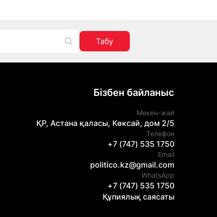
Табу
Бізбен байланыс
Мекен-жай
ҚР, Астана қаласы, Көксай, дом 2/5
Телефон
+7 (747) 535 1750
Email
politico.kz@gmail.com
WhatsApp
+7 (747) 535 1750
Құпиялық саясаты