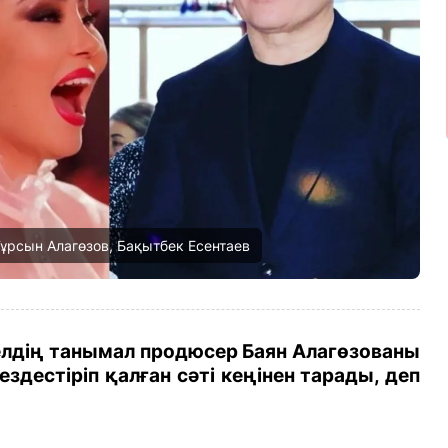
 Тұрсын Алагөзов, Бақытбек Есентаев
елдің танымал продюсер Баян Алагөзованы
здестіріп қалған сәті кеңінен тарады, деп