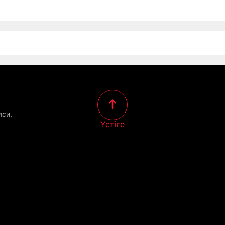
яси,
Үстіге