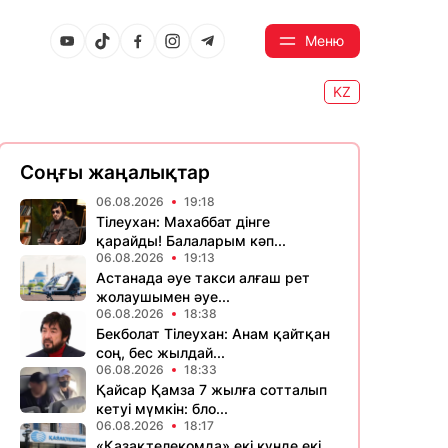
Меню
KZ
Соңғы жаңалықтар
06.08.2026
19:18
Тілеухан: Махаббат дінге
қарайды! Балаларым кәп...
06.08.2026
19:13
Астанада әуе такси алғаш рет
жолаушымен әуе...
06.08.2026
18:38
Бекболат Тілеухан: Анам қайтқан
соң, бес жылдай...
06.08.2026
18:33
Қайсар Қамза 7 жылға сотталып
кетуі мүмкін: бло...
06.08.2026
18:17
«Қазақтелекомда» екі күнде екі