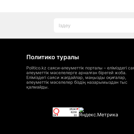
Политико туралы
Politico.kz саяси-әлеуметтік порталы – еліміздегі са
әлеуметтік мәселелерге арналған бірегей жоба.
Еліміздегі саяси жағдайлар, маңызды оқиғалар,
әлеуметтік мәселелер біздің назарымыздан тыс
қалмайды.