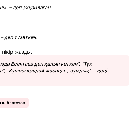
», – деп айқайлаған.
 – деп түзеткен.
 пікір жазды.
зда Есентаев деп қалып кеткен", "Түк
, "Күлкісі қандай жасанды, сұмдық", - деді
ын Алагөзов