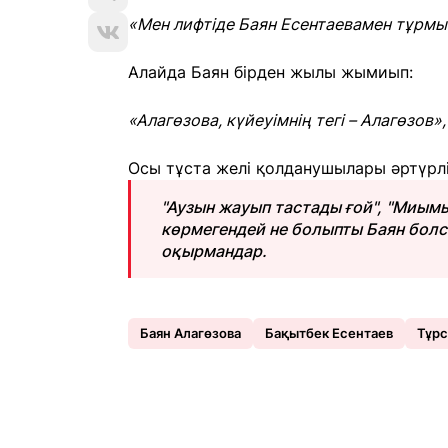
«Мен лифтіде Баян Есентаевамен тұрмын!
Алайда Баян бірден жылы жымиып:
«Алагөзова, күйеуімнің тегі – Алагөзов»,
Осы тұста желі қолданушылары әртүрлі
"Аузын жауып тастады ғой", "Миымы
көрмегендей не болыпты Баян болса"
оқырмандар.
Баян Алагөзова
Бақытбек Есентаев
Тұрс