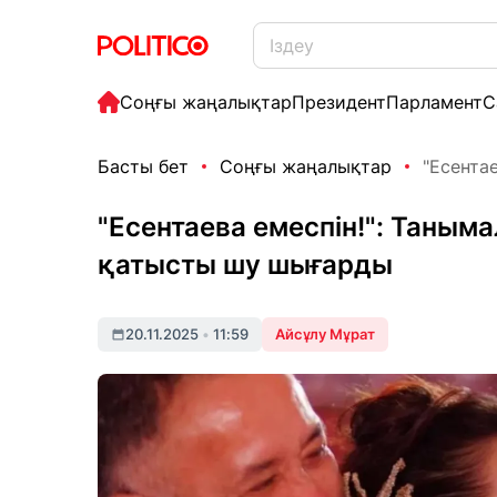
Соңғы жаңалықтар
Президент
Парламент
С
Басты бет
Соңғы жаңалықтар
"Есентае
"Есентаева емеспін!": Таныма
қатысты шу шығарды
20.11.2025
•
11:59
Айсұлу Мұрат