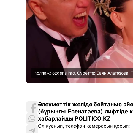
Коллаж: ozgeris.info. Суретте: Баян Алагөзова,
Әлеуметтік желіде бейтаныс әй
(бұрынғы Есенатаева) лифтіде ке
хабарлайды POLITICO.KZ
Ол қуанып, телефон камерасын қосып: