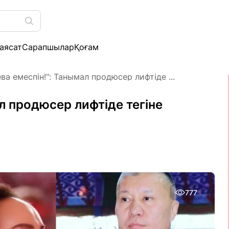
аясат
Сарапшылар
Қоғам
ва емеспін!": Танымал продюсер лифтіде ...
л продюсер лифтіде тегіне
777