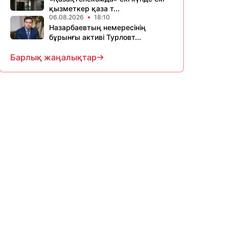
қызметкер қаза т...
06.08.2026
18:10
Назарбаевтың немересінің
бұрынғы активі Турловт...
Барлық жаңалықтар