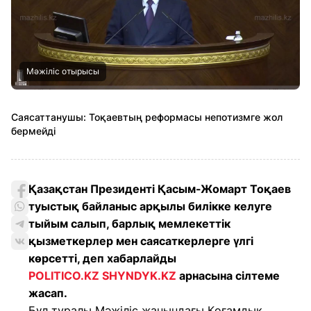
Мәжіліс отырысы
Саясаттанушы: Тоқаевтың реформасы непотизмге жол
бермейді
Қазақстан Президенті Қасым-Жомарт Тоқаев
туыстық байланыс арқылы билікке келуге
тыйым салып, барлық мемлекеттік
қызметкерлер мен саясаткерлерге үлгі
көрсетті, деп хабарлайды
POLITICO.KZ
SHYNDYK.KZ
арнасына сілтеме
жасап.
Бұл туралы Мәжіліс жанындағы Қоғамдық