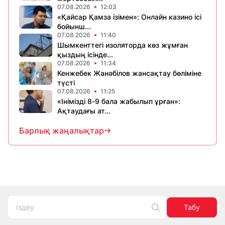
07.08.2026
12:03
«Қайсар Қамза ізімен»: Онлайн казино ісі
бойынш...
07.08.2026
11:40
Шымкенттегі изоляторда көз жұмған
қыздың ісінде...
07.08.2026
11:34
Кенжебек Жанәбілов жансақтау бөліміне
түсті
07.08.2026
11:25
«Інімізді 8-9 бала жабылып ұрған»:
Ақтаудағы ат...
Барлық жаңалықтар
Табу