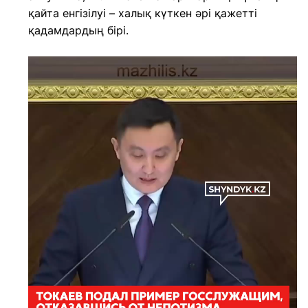
қайта енгізілуі – халық күткен әрі қажетті
қадамдардың бірі.