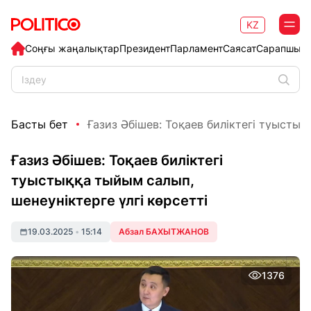
KZ
Соңғы жаңалықтар
Президент
Парламент
Саясат
Сарапшыл
Басты бет
Ғазиз Әбішев: Тоқаев биліктегі туыстыққ
Ғазиз Әбішев: Тоқаев биліктегі
туыстыққа тыйым салып,
шенеуніктерге үлгі көрсетті
19.03.2025
•
15:14
Абзал БАХЫТЖАНОВ
1376