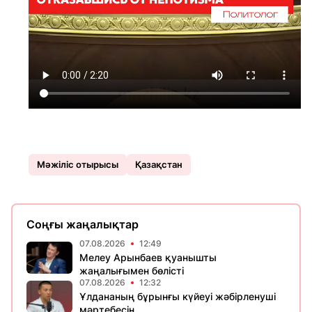
Мәжіліс отырысы
Қазақстан
Соңғы жаңалықтар
07.08.2026
12:49
Мелеу Арынбаев қуанышты
жаңалығымен бөлісті
07.08.2026
12:32
Ұлдананың бұрынғы күйеуі жәбірленуші
мәртебесін...