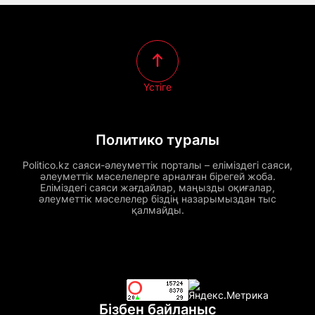
Үстіге
Политико туралы
Politico.kz саяси-әлеуметтік порталы – еліміздегі саяси,
әлеуметтік мәселелерге арналған бірегей жоба.
Еліміздегі саяси жағдайлар, маңызды оқиғалар,
әлеуметтік мәселелер біздің назарымыздан тыс
қалмайды.
Бізбен байланыс