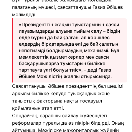
палатаның мүшесі, саясаттанушы Ғазиз Әбішев
мәлімдеді.
«Президенттің жақын туыстарының саяси
лауазымдарды алуына тыйым салу – біздің
елде бұрын да байқалған, ал көршілес
елдердің бірқатарында әлі де байқалатын
непотизмді болдырмаудың механизмі. Бұл
мемлекеттік қызметкерлер мен саяси
басқарушыларға туыстарын билікке
тартпауға үлгі болуы тиіс», – деді Ғазиз
Әбішев Мәжілістің жалпы отырысында.
Саясаттанушы Әбішев президенттің бұл шешімі
арқылы билікке келуде туысқандық және
таныстық факторына нақты тосқауыл
қойылғанын атап өтті.
Сондай-ақ, сарапшы сайлау жүйесіндегі
реформалар туралы да өз пікірін білдірді. Оның
айтуынша, Мәжіліске мажоритарлық жүйенің