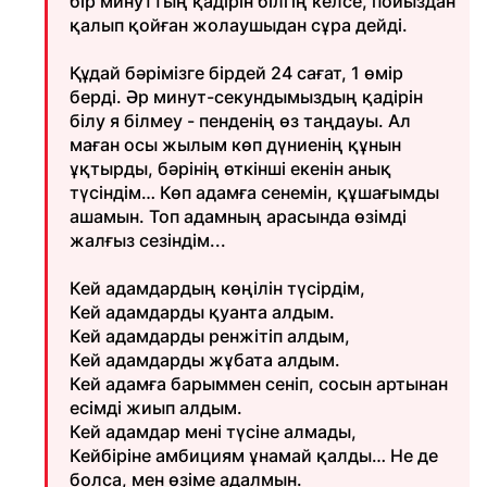
бір минуттың қадірін білгің келсе, пойыздан
қалып қойған жолаушыдан сұра дейді.
Құдай бәрімізге бірдей 24 сағат, 1 өмір
берді. Әр минут-секундымыздың қадірін
білу я білмеу - пенденің өз таңдауы. Ал
маған осы жылым көп дүниенің құнын
ұқтырды, бәрінің өткінші екенін анық
түсіндім… Көп адамға сенемін, құшағымды
ашамын. Топ адамның арасында өзімді
жалғыз сезіндім...
Кей адамдардың көңілін түсірдім,
Кей адамдарды қуанта алдым.
Кей адамдарды ренжітіп алдым,
Кей адамдарды жұбата алдым.
Кей адамға барыммен сеніп, сосын артынан
есімді жиып алдым.
Кей адамдар мені түсіне алмады,
Кейбіріне амбициям ұнамай қалды… Не де
болса, мен өзіме адалмын.