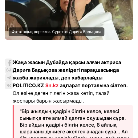
Фото: ашық дереккөз. Суретте: Дариға Бадықова
Жаңа жасын Дубайда қарсы алған актриса
Дариға Бадықова желідегі парақшасында
жазба жариялады, деп хабарлайды
POLITICO.KZ
Sn.kz
ақпарат порталына сілтеп.
Ол өзіне деген тілегін жаза кетіп, талай
жоспары барын жасырмады.
"Бір жылдың қадірін білгің келсе, келесі
сыныпқа өте алмай қалған оқушыдан сұра.
Бір айдың қадірін білгің келсе, 8 айлық
шарананы дүниеге әкелген анадан сұра… Ал