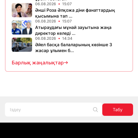
06.08.2026
15:07
Әнші Роза Әлқожа діни фанаттардың
қысымына тап ...
06.08.2026
15:07
Атыраудағы мұнай зауытына жаңа
директор келеді ...
06.08.2026
14:34
Әйел басқа балаларының көзінше 3
жасар ұлымен б...
Барлық жаңалықтар
Табу