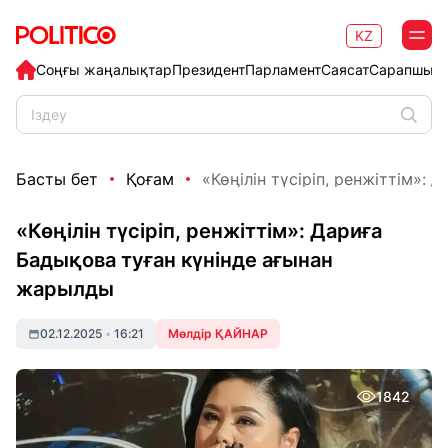
KZ
Соңғы жаңалықтар
Президент
Парламент
Саясат
Сарапшыл
Басты бет
Қоғам
«Көңілін түсіріп, ренжіттім»: Д
«Көңілін түсіріп, ренжіттім»: Дариға
Бадықова туған күнінде ағынан
жарылды
02.12.2025
•
16:21
Мөлдір ҚАЙНАР
1842