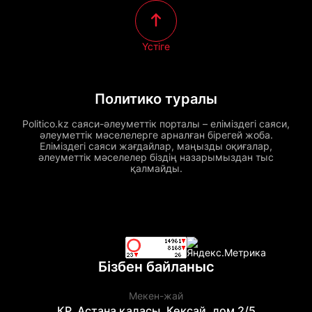
Үстіге
Политико туралы
Politico.kz саяси-әлеуметтік порталы – еліміздегі саяси,
әлеуметтік мәселелерге арналған бірегей жоба.
Еліміздегі саяси жағдайлар, маңызды оқиғалар,
әлеуметтік мәселелер біздің назарымыздан тыс
қалмайды.
Бізбен байланыс
Мекен-жай
ҚР, Астана қаласы, Көксай, дом 2/5