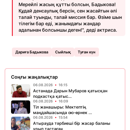
Мерейлі жасың құтты болсын, Бадыкова!
Құдай денсаулық берсін, сен жасайтын әлі
талай туынды, талай миссия бар. Өзіме шын
тілегім бар еді, жанымдағы жандар
адалынан болсыншы деген!", деді актриса.
Дариға Бадыкова
Сыйлық
Туған күн
Соңғы жаңалықтар
06.08.2026
16:15
Астанада Дарын Мубаров қатысқан
подкастқа қатыс...
06.08.2026
16:09
Тіл жанашыры: Мектептің
маңдайшасында ою-өрнек ...
06.08.2026
15:54
Атырауда тәрбиеші бір жасар баланы
ұрып тастаған