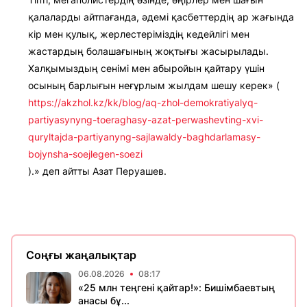
қалаларды айтпағанда, әдемі қасбеттердің ар жағында
кір мен қулық, жерлестеріміздің кедейлігі мен
жастардың болашағының жоқтығы жасырылады.
Халқымыздың сенімі мен абыройын қайтару үшін
осының барлығын неғұрлым жылдам шешу керек» (
https://akzhol.kz/kk/blog/aq-zhol-demokratiyalyq-
partiyasynyng-toeraghasy-azat-perwashevting-xvi-
quryltajda-partiyanyng-sajlawaldy-baghdarlamasy-
bojynsha-soejlegen-soezi
).» деп айтты Азат Перуашев.
Соңғы жаңалықтар
06.08.2026
08:17
«25 млн теңгені қайтар!»: Бишімбаевтың
анасы бұ...