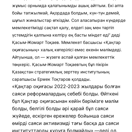
жұмыс орнымда қалатынымды ашық айттым. Екі апта
бойы тапжылмай, Ақордада болдым, күн-түн демей,
шұғыл жиналыстар өткіздім. Сол аласапыран күндерде
мемлекетімізді сақтап қалу, елдегі заң мен тәртіп
үстемдігін қалпына келтіру ең басты міндет еді” деді
Қасым-Жомарт Тоқаев. Мемлекет басшысы «Қаңтар
оқиғасының» халық көтерілісі емес екенін мәлімдеді.
Айтуынша, ол — жүзеге аспай қалған мемлекеттік
төңкеріс. Қасым-Жомарт Тоқаевтың бұл пікірін
Қазақстан стратегиялық зерттеу институтының
сарапшысы Ермек Тоқтаров қолдады.
«Қаңтар оқиғасы 2022-2023 жылдары болған
саяси реформалардың себебі болды. Өйткені
бұл Қаңтар оқиғасынан кейін бәрімізге мәлім
болды, белгілі болды әрі қарай бұл саяси
жүйеде, ескірген ережелер бойынша саяси
өмірді саяси активизмді тағы басқа да саяси
институттарды құруға болмайды»,—деді ол.