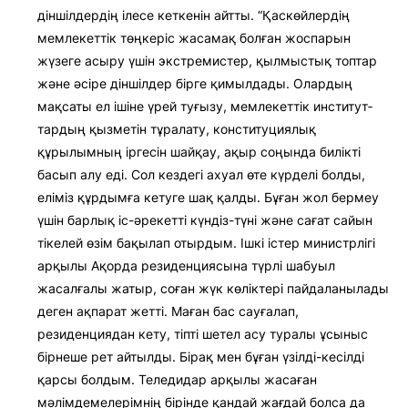
діншілдердің ілесе кеткенін айтты. “Қаскөйлердің
мемлекеттік төңкеріс жасамақ болған жоспарын
жүзеге асыру үшін экстремистер, қылмыстық топ­тар
және әсіре діншілдер бірге қи­мылдады. Олардың
мақсаты ел іші­не үрей туғызу, мемлекеттік инс­ти­тут­
тардың қызметін тұралату, конс­ти­туциялық
құрылымның іргесін шайқау, ақыр соңында билікті
басып алу еді. Сол кездегі ахуал өте күрделі болды,
еліміз құрдымға кетуге шақ қалды. Бұған жол бермеу
үшін барлық іс-әрекетті күндіз-түні және сағат сайын
тікелей өзім бақылап отырдым. Ішкі істер министрлігі
арқылы Ақорда резиденциясына түрлі шабуыл
жасалғалы жатыр, соған жүк көліктері пайдаланылады
деген ақпарат жетті. Маған бас сауғалап,
резиденциядан кету, тіпті шетел асу туралы ұсыныс
бірнеше рет айтылды. Бірақ мен бұған үзілді-кесілді
қарсы болдым. Теледидар арқылы жасаған
мәлімдемелерімнің бірінде қандай жағдай болса да