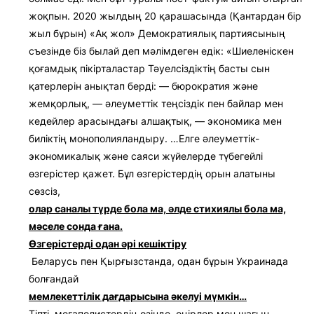
жоқпын. 2020 жылдың 20 қарашасында (Қантардан бір
жыл бұрын) «Ақ жол» Демократиялық партиясының
съезінде біз былай деп мәлімдеген едік: «Шиеленіскен
қоғамдық пікірталастар Тәуелсіздіктің басты сын
қатерлерін анықтап берді: — бюрократия және
жемқорлық, — әлеуметтік теңсіздік пен байлар мен
кедейлер арасындағы алшақтық, — экономика мен
биліктің монополияландыру. …Елге әлеуметтік-
экономикалық және саяси жүйелерде түбегейлі
өзгерістер қажет. Бұл өзгерістердің орын алатыны
сөзсіз,
олар саналы түрде бола ма, әлде стихиялы бола ма,
мәселе сонда ғана.
Өзгерістерді одан әрі кешіктіру
Беларусь пен Қырғызстанда, одан бұрын Украинада
болғандай
мемлекеттілік дағдарысына әкелуі мүмкін…
Тіпті, мегаполистердің өзінде, өңірлер мен шағын