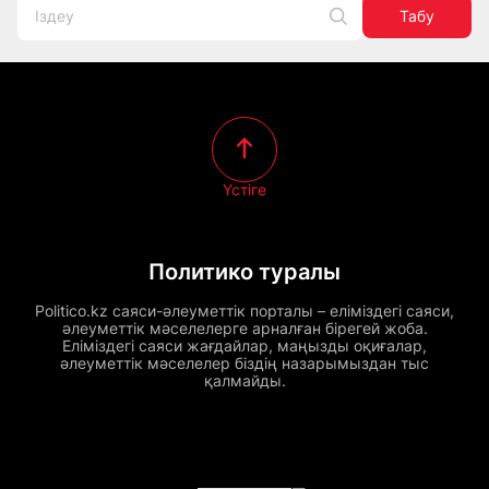
Табу
Үстіге
Политико туралы
Politico.kz саяси-әлеуметтік порталы – еліміздегі саяси,
әлеуметтік мәселелерге арналған бірегей жоба.
Еліміздегі саяси жағдайлар, маңызды оқиғалар,
әлеуметтік мәселелер біздің назарымыздан тыс
қалмайды.