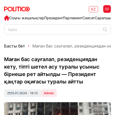
KZ
Соңғы жаңалықтар
Президент
Парламент
Саясат
Сарапшыл
Басты бет
Маған бас сауғалап, резиденциядан кету, 
Маған бас сауғалап, резиденциядан
кету, тіпті шетел асу туралы ұсыныс
бірнеше рет айтылды — Президент
қаңтар оқиғасы туралы айтты
05.01.2024
•
16:12
Admin
365