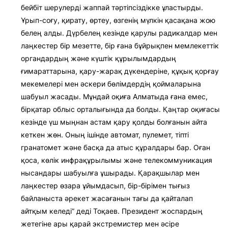
бейбіт шерулерді жаппай тәртіпсіздікке ұластырды.
Ұрып-соғу, қирату, өртеу, өзгенің мүлкін қасақана жою
белең алды. Дүрбелең кезінде қарулы радикалдар мен
лаңкес­тер бір мезетте, бір ғана бұйрықпен мем­лекеттік
органдардың және күштік құрылымдардың
ғимараттарына, қару-жарақ дүкендеріне, құқық қорғау
мекемелері мен әскери бөлімдердің қоймаларына
шабуыл жасады. Мұндай оқиға Алматыда ғана емес,
бірқатар облыс орталығында да болды. Қаңтар оқиғасы
кезінде үш мыңнан астам қару қолды болғанын айта
кеткен жөн. Оның ішінде автомат, пулемет, тіпті
гранатомет және басқа да атыс құ­ралдары бар. Оған
қоса, көлік ин­ф­ра­құрылымы және телекоммуникация
ны­сандары шабуылға ұшырады. Қарақ­шылар мен
лаңкестер өзара ұйым­дасып, бір-бірімен тығыз
байланыста әрекет жасағанын тағы да қайталап
айтқым келеді” деді Тоқаев. Президент жоспардың
жетегіне ары қарай экстремистер мен әсіре