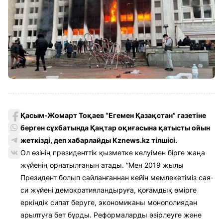
Қасым-Жомарт Тоқаев “Егемен Қазақстан” газетіне
берген сұхбатында Қаңтар оқиғасына қатысты ойын
жеткізді, деп хабарлайды Kznews.kz тілшісі.
Ол өзінің президенттік қызметке келуімен бірге жаңа
жүйенің орнатылғанын атады. “Мен 2019 жылы
Президент болып сайланғаннан кейін мемлекетіміз сая­
си жүйені демократияландыруға, қоғамдық өмірге
еркіндік сипат беруге, экономиканы монополиядан
арылтуға бет бұрды. Реформаларды әзірлеуге және