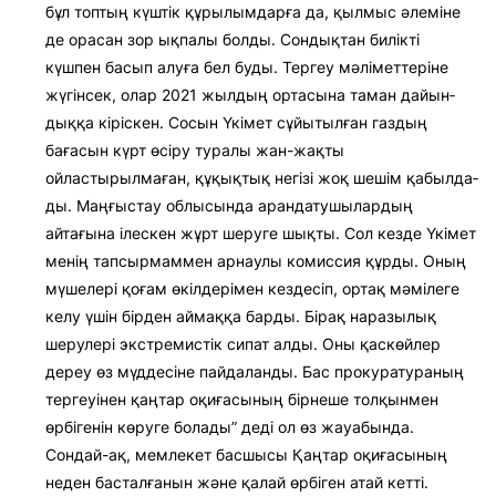
бұл топтың күштік құрылым­дарға да, қылмыс әлеміне
де орасан зор ықпалы болды. Сондықтан билік­ті
күшпен басып алуға бел буды. Тергеу мәліметтеріне
жүгінсек, олар 2021 жылдың ортасына таман да­йын­
дыққа кіріскен. Сосын Үкімет сұйы­тылған газдың
бағасын күрт өсіру туралы жан-жақты
ойластырылмаған, құқық­тық негізі жоқ шешім қабылда­
ды. Маң­ғыстау облысында арандатушы­лар­дың
айтағына ілескен жұрт шеруге шықты. Сол кезде Үкімет
менің тапсырмаммен арнаулы комиссия құрды. Оның
мүшелері қоғам өкілдерімен кездесіп, ортақ мәмілеге
келу үшін бірден ай­маққа барды. Бірақ наразылық
шеру­лері экстремистік сипат алды. Оны қас­көйлер
дереу өз мүддесіне пайдаланды. Бас прокуратураның
тергеуінен қаңтар оқиғасының бірнеше толқын­мен
өрбігенін көруге болады” деді ол өз жауабында.
Сондай-ақ, мемлекет басшысы Қаңтар оқиғасының
неден басталғанын және қалай өрбіген атай кетті.