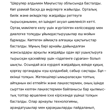
“Шерулер алдымен Маңғыстау облысында басталды.
Көп ұзамай басқа да өңірлерге жайылды. Орталық
билік және әкімдіктер жағдайды реттеуге
тырысқанымен, ел ішіндегі ахуал шие­­ленісіп кетті.
Ортақ мәмілеге келу үшін жүргізілген келіссөздер мен
диа­ло­г­ке толқуды ұйымдастырушылар еш мойын
бұрмады. Көптеген аймақта алғашқы қақты­ғыс­тар
басталды. Мұның бәрі арнайы дайындалған
жансыздары арқылы жағдайды одан әрі ушықтыруға
тырысқан қаскөйлер үшін «іздегенге сұраған» болып
шықты. Осындай аса күрделі жағдайдың өзінде құқық
қорғау органдары күш қолданбай, сабыр сақтады. Бұл –
екінші толқын. Жетекшілері ымыраласқан топтың
айтқанын екі етпейтін және лаңкес­тер­мен, оның ішінде
сырттан келген лаң­кестермен байланысы бар қыл­мыс­
тық топтар өршелене іске кіріс­кенде үшінші толқын
басталды. Олар арнаулы технологияны,
арандатушылар мен қарақшыларды пайдаланып,