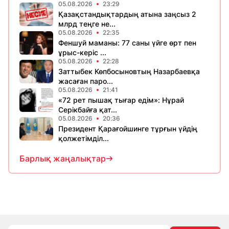
05.08.2026
23:29
Қазақстандықтардың атына заңсыз 2
млрд теңге не...
05.08.2026
22:35
Феншуй маманы: 77 саны үйге өрт пен
ұрыс-керіс ...
05.08.2026
22:28
Заттыбек Көпбосыновтың Назарбаевқа
жасаған паро...
05.08.2026
21:41
«72 рет пышақ тығар едім»: Нұрай
Серікбайға қат...
05.08.2026
20:36
Президент Қарағойшинге тұрғын үйдің
қолжетімділ...
Барлық жаңалықтар