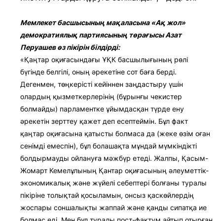
Мемлекет басшысының мақаласына «Ақ жол»
демократиялық партиясының төрағысы Азат
Перуашев өз пікірін білдірді:
«Қаңтар оқиғасындағы ҰҚК басшылығының рөлі
бүгінде белгілі, оның әрекетіне сот баға берді.
Дегенмен, төңкерісті кейіннен заңдастыру үшін
олардың қызметкерлерінің (бұрынғы чекистер
болмайды) парламентке ұйымдасқан түрде ену
әрекетін зерттеу қажет деп есептеймін. Бұл факт
қаңтар оқиғасына қатысты болмаса да (жеке өзім оған
сенімді емеспін), бұл болашақта мұндай мүмкіндікті
болдырмауды ойлануға мәжбүр етеді. Жалпы, Қасым-
Жомарт Кемелұлының Қантар оқиғасының әлеуметтік-
экономикалық және жүйелі себептері болғаны туралы
пікіріне толықтай қосыламын, онсыз қаскөйлердің
жоспары соншалықты жаппай және қанды сипатқа ие
болмас еді. Мен бұл туралы пост-фактум айтып отырған