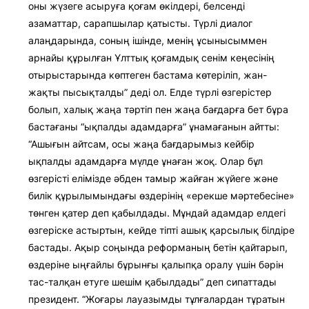
оны жүзеге асыруға қоғам өкілдері, белсенді
азаматтар, сарапшылар қатысты. Түрлі диалог
алаңдарында, соның ішінде, менің ұсы­нысыммен
арнайы құрылған Ұлт­тық қоғамдық сенім кеңесінің
отырыс­тарында көптеген бастама көтеріліп, жан-
жақты пысықталды” деді ол. Елде түрлі өзгерістер
болып, халық жаңа тәртіп пен жаңа бағдарға бет бұра
бастағаны “ықпалды адамдарға” ұнамағанын айтты:
“Ашығын айтсам, осы жаңа бағдары­мыз кейбір
ықпалды адамдарға мүлде ұнаған жоқ. Олар бұл
өзгерісті елімізде әбден тамыр жайған жүйеге және
билік құрылымындағы өздерінің «ерекше мәртебесіне»
төнген қатер деп қабылдады. Мұндай адамдар елдегі
өзгеріске астыртын, кейде тіпті ашық қарсылық білдіре
бастады. Ақыр соңында реформаның бетін қайтарып,
өздеріне ыңғайлы бұрынғы қалыпқа оралу үшін бәрін
тас-талқан етуге шешім қабылдады” деп сипаттады
президент. “Жоғары лауазымды тұлғалардан тұра­тын