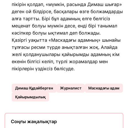
пікірін қолдап, «мүмкін, расында Димаш шығар»
деген ой білдірсе, басқалары өзге болжамдарды
алға тартты. Бірі бұл адамның елге белгісіз
меценат болуы мүмкін десе, енді бірі танымал
кәсіпкер болуы ықтимал деп болжады.
Қазіргі уақытта «Маскадағы адамның» шынайы
тұлғасы ресми түрде анықталған жоқ. Алайда
желі қолданушылары қайырымды адамның кім
екенін білгісі келіп, түрлі жорамалдар мен
пікірлерін үздіксіз бөлісуде.
Димаш Құдайберген
Журналист
Маскадағы адам
Қайырымдылық
Соңғы жаңалықтар