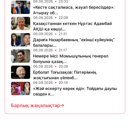
06.08.2026
23:32
«Кесте сақталмаса, жауап бересіздер»:
Атырау об...
06.08.2026
22:08
Қазақстаннан кеткен Нұртас Адамбай
АҚШ-қа көшуі...
06.08.2026
21:21
Дариға Назарбаевның “екінші куйеуінің”
балалары...
06.08.2026
21:17
Немере інісі: Момышұлының генерал
болуына қазақ...
06.08.2026
20:26
Ерболат Тоғызақов: Пәтерімнің
жоқтығынан үйленб...
06.08.2026
20:19
«Жәй ескерту керек еді»: Тойдағы даулы
сөзден к...
Барлық жаңалықтар