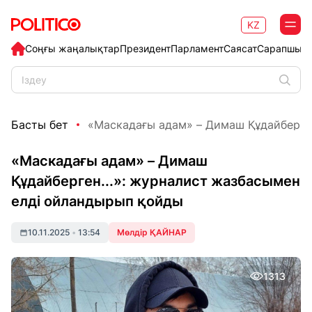
KZ
Соңғы жаңалықтар
Президент
Парламент
Саясат
Сарапшыл
Басты бет
«Маскадағы адам» – Димаш Құдайберген..
«Маскадағы адам» – Димаш
Құдайберген...»: журналист жазбасымен
елді ойландырып қойды
10.11.2025
•
13:54
Мөлдір ҚАЙНАР
1313