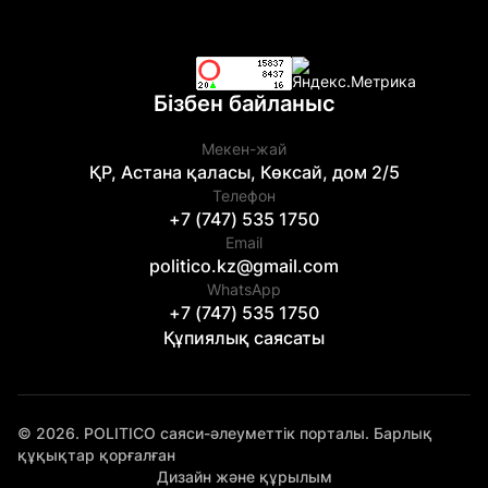
Бізбен байланыс
Мекен-жай
ҚР, Астана қаласы, Көксай, дом 2/5
Телефон
+7 (747) 535 1750
Email
politico.kz@gmail.com
WhatsApp
+7 (747) 535 1750
Құпиялық саясаты
© 2026. POLITICO саяси-әлеуметтік порталы. Барлық
құқықтар қорғалған
Дизайн және құрылым