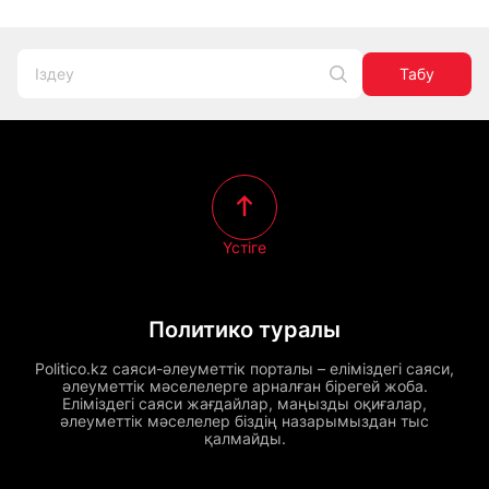
Табу
Үстіге
Политико туралы
Politico.kz саяси-әлеуметтік порталы – еліміздегі саяси,
әлеуметтік мәселелерге арналған бірегей жоба.
Еліміздегі саяси жағдайлар, маңызды оқиғалар,
әлеуметтік мәселелер біздің назарымыздан тыс
қалмайды.