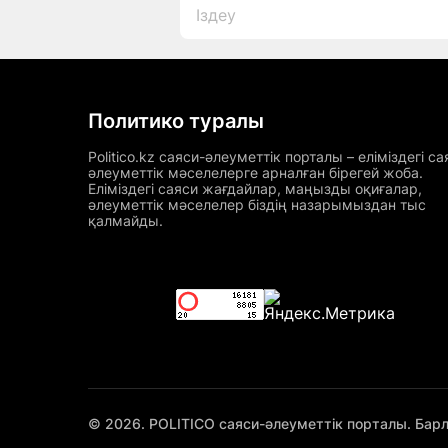
Политико туралы
Politico.kz саяси-әлеуметтік порталы – еліміздегі са
әлеуметтік мәселелерге арналған бірегей жоба.
Еліміздегі саяси жағдайлар, маңызды оқиғалар,
әлеуметтік мәселелер біздің назарымыздан тыс
қалмайды.
© 2026. POLITICO саяси-әлеуметтік порталы. Бар