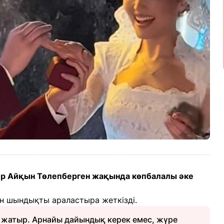
тер Айқын Төлепберген жақында көпбалалы әке
мен шындықты араластыра жеткізді.
п жатыр. Арнайы дайындық керек емес, жүре