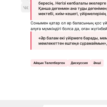
бересің. Негізі көпбалалы әкелерг
Қанша дегенмен ана туды дегенімен
мектебі, киім-кешегі, үйірмелеріні
Сонымен қатар ол әр баласының қос ү
алуға мүмкіндігі болса да, оған жүгінбей
«Әр балам екі үйірмеге барады, ме
мемлекеттен ештеңе сұрамаймын», 
Айқын Төлепберген
Дискуссия
Әнші