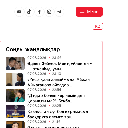
Меню
KZ
Соңғы жаңалықтар
07.08.2026
23:46
Әділет Зейнел: Менің үйленгенім
— өткенімді ұмы...
07.08.2026
23:10
«Үнсіз қала алмаймын»: Айжан
Аймағанова әйелдер...
07.08.2026
22:54
"Діндар болып көрінемін деп
қорықты ма?". Бекбо...
07.08.2026
22:25
Қазақстан футбол құрамасын
басқаруға әлемге тан...
07.08.2026
21:16
6 млрд теңгелік алаяқтық: