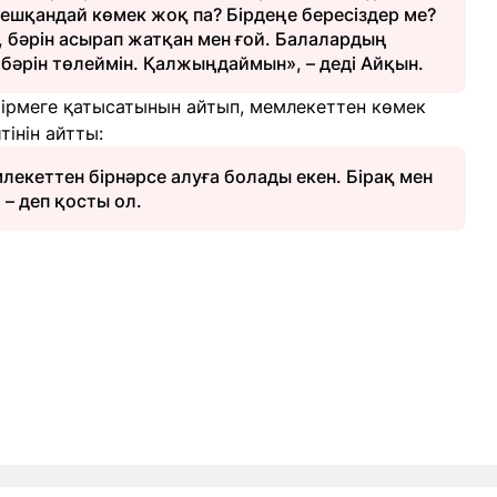
е ешқандай көмек жоқ па? Бірдеңе бересіздер ме?
, бәрін асырап жатқан мен ғой. Балалардың
ң бәрін төлеймін. Қалжыңдаймын», – деді Айқын.
йірмеге қатысатынын айтып, мемлекеттен көмек
тінін айтты:
млекеттен бірнәрсе алуға болады екен. Бірақ мен
– деп қосты ол.