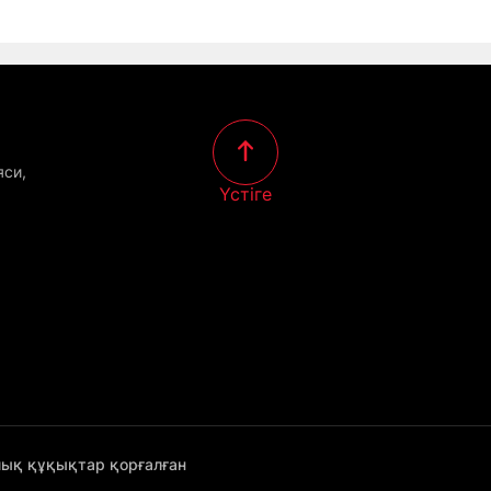
яси,
Үстіге
лық құқықтар қорғалған