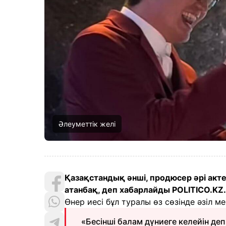
Әлеуметтік желі
Қазақстандық әнші, продюсер әрі ак
атанбақ, деп хабарлайды POLITICO.KZ.
Өнер иесі бұл туралы өз сөзінде әзіл 
«Бесінші балам дүниеге келейін де