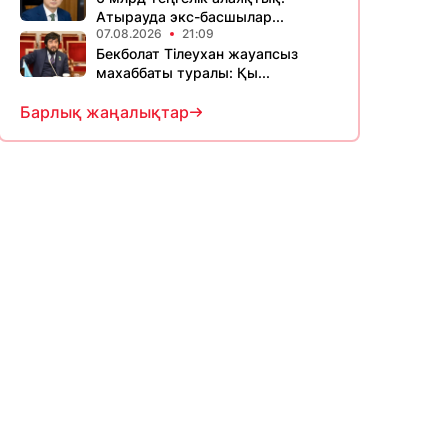
Атырауда экс-басшылар...
07.08.2026
21:09
Бекболат Тілеухан жауапсыз
махаббаты туралы: Қы...
Барлық жаңалықтар