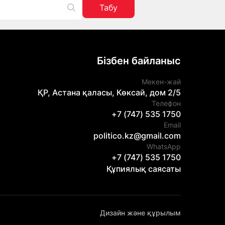
Табу
Бізбен байланыс
Мекен-жай
ҚР, Астана қаласы, Көксай, дом 2/5
Телефон
+7 (747) 535 1750
Email
politico.kz@gmail.com
WhatsApp
+7 (747) 535 1750
Құпиялық саясаты
Дизайн және құрылым