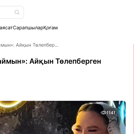
аясат
Сарапшылар
Қоғам
ын»: Айқын Төлепбер...
аймын»: Айқын Төлепберген
1141