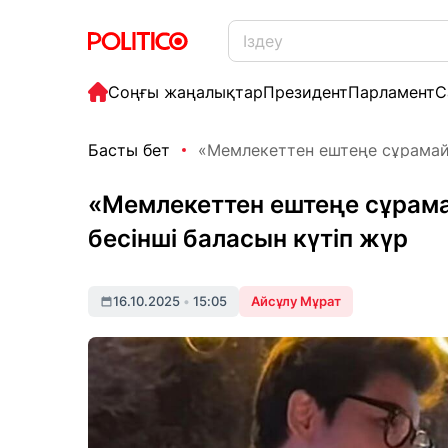
Соңғы жаңалықтар
Президент
Парламент
С
Басты бет
«Мемлекеттен ештеңе сұрамайм
«Мемлекеттен ештеңе сұрам
бесінші баласын күтіп жүр
16.10.2025
•
15:05
Айсұлу Мұрат