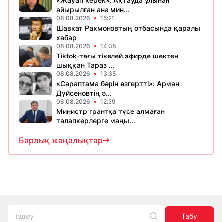
«Жауап керек»: Ақтауда ұлынан
айырылған ана мин...
08.08.2026
15:21
Шавкат Рахмоновтың отбасында қаралы
хабар
08.08.2026
14:38
Tiktok-тағы тікелей эфирде шектен
шыққан Тараз ...
08.08.2026
13:35
«Сараптама бәрін өзгертті»: Арман
Дүйсеновтің ә...
08.08.2026
12:39
Министр грантқа түсе алмаған
талапкерлерге маңы...
Барлық жаңалықтар
Табу