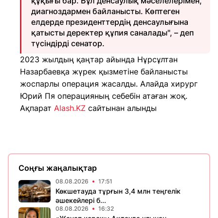
құқығы бар. Бұл денсаулық мәселелерімен,
диагноздармен байланысты. Көптеген
елдерде президенттердің денсаулығына
қатысты деректер құпия саналады", – деп
түсіндірді сенатор.
2023 жылдың қаңтар айында Нұрсұлтан
Назарбаевқа жүрек қызметіне байланысты
жоспарлы операция жасалды. Алайда хирург
Юрий Пя операцияның себебін атаған жоқ.
Ақпарат
Alash.KZ
сайтынан алынды
Соңғы жаңалықтар
08.08.2026
17:51
Көкшетауда тұрғын 3,4 млн теңгелік
әшекейлері б...
08.08.2026
16:32