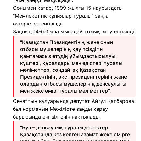
түзетулерді мақұлдады.
Сонымен қатар, 1999 жылғы 15 наурыздағы
"Мемлекеттік құпиялар туралы" заңға
өзгерістер енгізілді.
Заңның 14-бабына мынадай толықтыру енгізілді:
"Қазақстан Президентінің және оның
отбасы мүшелерінің қауіпсіздігін
қамтамасыз етудің ұйымдастырылуы,
күштері, құралдары мен әдістері туралы
мәліметтер, сондай-ақ Қазақстан
Президентінің, экс-президенттерінің және
олардың отбасы мүшелерінің денсаулығы
мен жеке өмірі туралы мәліметтер".
Сенаттың кулуарында депутат Айгүл Қапбарова
бұл норманың Мәжілісте заңды қарау
барысында енгізілгенін нақтылады.
"Бұл – денсаулық туралы деректер.
Қазақстанда кез келген азамат жеке өмірге