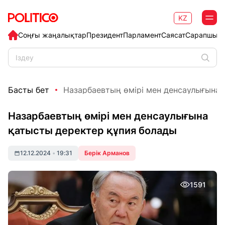
KZ
Соңғы жаңалықтар
Президент
Парламент
Саясат
Сарапшыл
Басты бет
Назарбаевтың өмірі мен денсаулығына қ
Назарбаевтың өмірі мен денсаулығына
қатысты деректер құпия болады
12.12.2024
•
19:31
Берік Арманов
1591