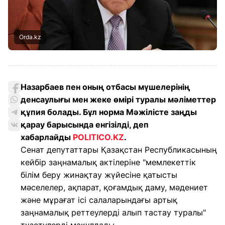
Orda.kz
Назарбаев пен оның отбасы мүшелерінің
денсаулығы мен жеке өмірі туралы мәліметтер
құпия болады. Бұл норма Мәжілісте заңды
қарау барысында енгізілді, деп
хабарлайды
POLITICO.KZ
.
Сенат депутаттары Қазақстан Республикасының
кейбір заңнамалық актілеріне "мемлекеттік
білім беру жинақтау жүйесіне қатысты
мәселелер, ақпарат, қоғамдық даму, мәдениет
және мұрағат ісі салаларындағы артық
заңнамалық реттеулерді алып тастау туралы"