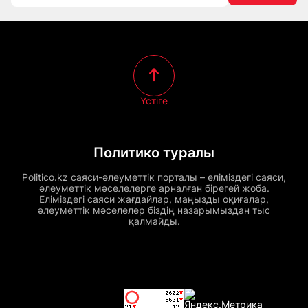
Үстіге
Политико туралы
Politico.kz саяси-әлеуметтік порталы – еліміздегі саяси,
әлеуметтік мәселелерге арналған бірегей жоба.
Еліміздегі саяси жағдайлар, маңызды оқиғалар,
әлеуметтік мәселелер біздің назарымыздан тыс
қалмайды.