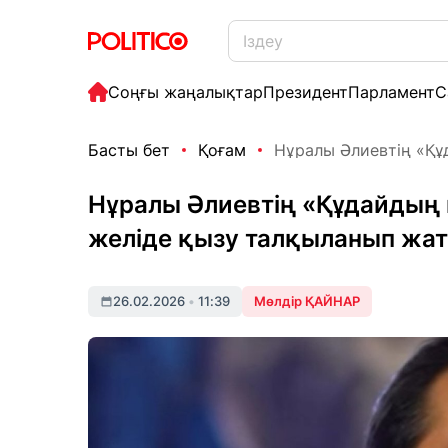
Соңғы жаңалықтар
Президент
Парламент
С
Басты бет
Қоғам
Нұралы Әлиевтің «Құ
Нұралы Әлиевтің «Құдайдың 
желіде қызу талқыланып жа
26.02.2026
•
11:39
Мөлдір ҚАЙНАР