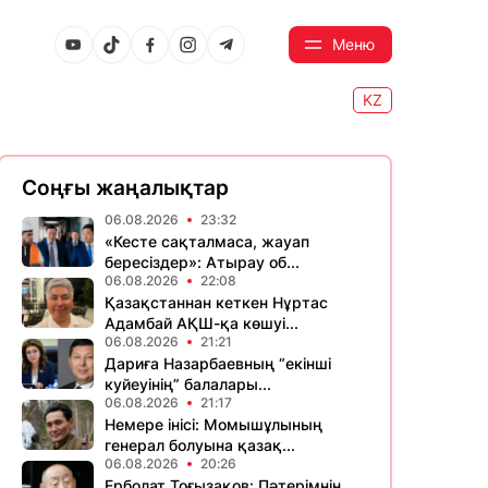
Меню
KZ
Соңғы жаңалықтар
06.08.2026
23:32
«Кесте сақталмаса, жауап
бересіздер»: Атырау об...
06.08.2026
22:08
Қазақстаннан кеткен Нұртас
Адамбай АҚШ-қа көшуі...
06.08.2026
21:21
Дариға Назарбаевның “екінші
куйеуінің” балалары...
06.08.2026
21:17
Немере інісі: Момышұлының
генерал болуына қазақ...
06.08.2026
20:26
Ерболат Тоғызақов: Пәтерімнің