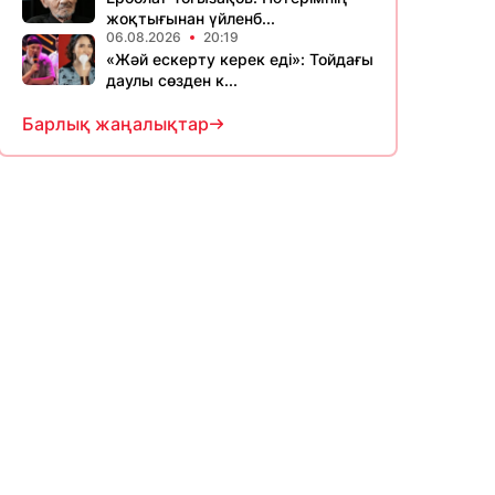
жоқтығынан үйленб...
06.08.2026
20:19
«Жәй ескерту керек еді»: Тойдағы
даулы сөзден к...
Барлық жаңалықтар