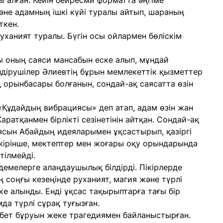
ы алған. Кейін бейресми форматта әңгіме
әне адамның ішкі күйі туралы айтып, шараның
ткен.
уханият туралы. Бүгін осы ойлармен бөліскім
ы оның саяси мансабын еске алып, мұндай
ілдірушілер Әлиевтің бұрын мемлекеттік қызметтер
ің орынбасары болғанын, сондай-ақ саясатта өзін
Құдайдың вибрациясы» деп атап, адам өзін жан
ратқанмен бірлікті сезінетінін айтқан. Сондай-ақ
ясын Абайдың идеяларымен ұқсастырып, қазіргі
пікірінше, мектептер мен жоғары оқу орындарында
тілмейді.
демелерге алаңдаушылық білдірді. Пікірлерде
 соңғы кезеңінде руханият, магия және түрлі
е алынды. Енді ұқсас тақырыптарға тағы бір
а түрлі сұрақ туғызған.
 бет бұруын жеке трагедиямен байланыстырған.