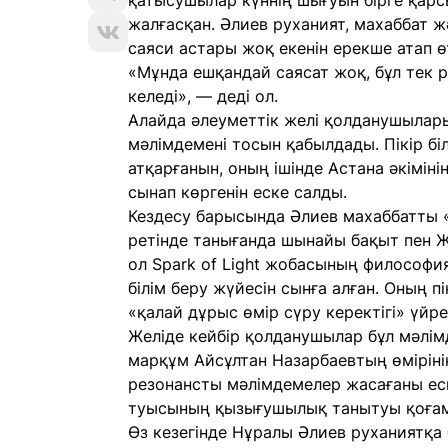
қатысушылар күннің шығуын бірге қарс
жалғасқан. Әлиев руханият, махаббат ж
саяси астары жоқ екенін ерекше атап ө
«Мұнда ешқандай саясат жоқ, бұл тек р
келеді», — деді ол.
Алайда әлеуметтік желі қолданушылар
мәлімдемені тосын қабылдады. Пікір б
атқарғанын, оның ішінде Астана әкімін
сынап көргенін еске салды.
Кездесу барысында Әлиев махаббатты «
ретінде танығанда шынайы бақыт пен Жа
ол Spark of Light жобасының философи
білім беру жүйесін сынға алған. Оның 
«қалай дұрыс өмір сүру керектігі» үйре
Желіде кейбір қолданушылар бұл мәлім
марқұм Айсұлтан Назарбаевтың өмірінің
резонансты мәлімдемелер жасағаны еск
туысының қызығушылық танытуы қоғамд
Өз кезегінде Нұралы Әлиев руханиятқа