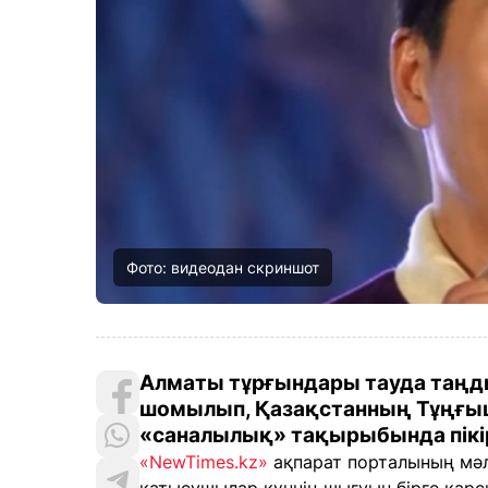
Фото: видеодан скриншот
Алматы тұрғындары тауда таңд
шомылып, Қазақстанның Тұңғыш
«саналылық» тақырыбында пікі
«NewTimes.kz»
ақпарат порталының мәлі