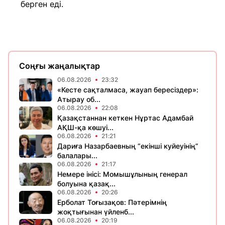
берген еді.
Соңғы жаңалықтар
06.08.2026
23:32
«Кесте сақталмаса, жауап бересіздер»:
Атырау об...
06.08.2026
22:08
Қазақстаннан кеткен Нұртас Адамбай
АҚШ-қа көшуі...
06.08.2026
21:21
Дариға Назарбаевның “екінші куйеуінің”
балалары...
06.08.2026
21:17
Немере інісі: Момышұлының генерал
болуына қазақ...
06.08.2026
20:26
Ерболат Тоғызақов: Пәтерімнің
жоқтығынан үйленб...
06.08.2026
20:19