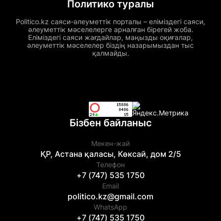
Политико туралы
Politico.kz саяси-әлеуметтік порталы – еліміздегі саяси,
әлеуметтік мәселелерге арналған бірегей жоба.
Еліміздегі саяси жағдайлар, маңызды оқиғалар,
әлеуметтік мәселелер біздің назарымыздан тыс
қалмайды.
Бізбен байланыс
Мекен-жай
ҚР, Астана қаласы, Көксай, дом 2/5
Телефон
+7 (747) 535 1750
Email
politico.kz@gmail.com
WhatsApp
+7 (747) 535 1750