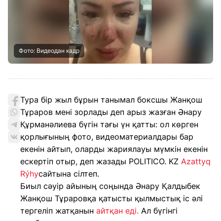
Фото: Видеодан кадр
Тура бір жыл бұрын танымал боксшы Жанқош
Тұраров мені зорлады деп арыз жазған Әнару
Құрманәлиева бүгін тағы үн қатты: ол көрген
қорлығының фото, видеоматериалдары бар
екенін айтып, оларды жариялауы мүмкін екенін
ескертіп отыр, деп жазады POLITICO. KZ
Azattyq
Rýhy
сайтына сілтеп.
Биыл сәуір айының соңында Әнару Қалдыбек
Жанқош Тұраровқа қатысты қылмыстық іс әлі
тергеліп жатқанын
айтқан еді.
Ал бүгінгі