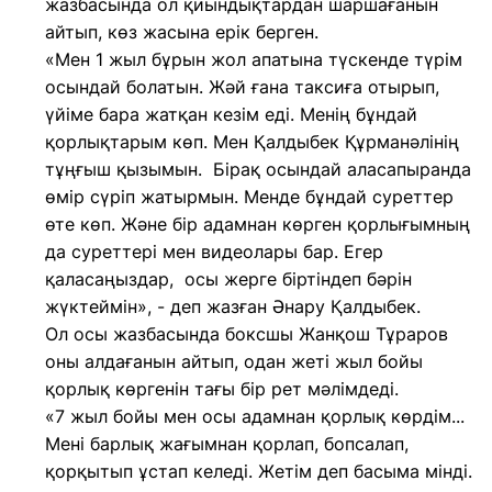
жазбасында ол қиындықтардан шаршағанын
айтып, көз жасына ерік берген.
«Мен 1 жыл бұрын жол апатына түскенде түрім
осындай болатын. Жәй ғана таксиға отырып,
үйіме бара жатқан кезім еді. Менің бұндай
қорлықтарым көп. Мен Қалдыбек Құрманәлінің
тұңғыш қызымын. Бірақ осындай аласапыранда
өмір сүріп жатырмын. Менде бұндай суреттер
өте көп. Және бір адамнан көрген қорлығымның
да суреттері мен видеолары бар. Егер
қаласаңыздар, осы жерге біртіндеп бәрін
жүктеймін», - деп жазған Әнару Қалдыбек.
Ол осы жазбасында боксшы Жанқош Тұраров
оны алдағанын айтып, одан жеті жыл бойы
қорлық көргенін тағы бір рет мәлімдеді.
«7 жыл бойы мен осы адамнан қорлық көрдім...
Мені барлық жағымнан қорлап, бопсалап,
қорқытып ұстап келеді. Жетім деп басыма мінді.