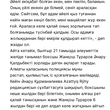
Әйелі екіқабат болған екен, мен пәкпін, баламын.
Оның үйлі екенін де білмей, сеніп араласқан
едім. Сөйтсем, бұл адам әйелі қыз туғаннан
кейін маған көңіл бөліп, мені маңайлап жүр екен
ғой. Араласа келе қалай оның зорлығына тап
болғанымды түсінбей қалдым. Осы адамға
жолыққаннан бері өмірім құлдырап кетті», - деп
жазды ол.
Айта кетейік, былтыр 21 тамызда әлеуметтік
желіде танымал боксшы Жанқош Тұраров Әнару
Қалдыбекті зорлады деген ақпарат тарады.
Алматы қаласының полициясы мұны
растап, қылмыстық іс қозғалғанын мәлімдеді.
Кейін Әнару Құрманәлиева Azattyq Rýhy
редакциясын сұхбаттасуға шақырып, боксшыны
неше жылдан бері білетінін, онымен алғаш рет
қалай танысқанын және Жанқош Тұраров 6
жылдан бері не деп алдап келе жатқанын айтып