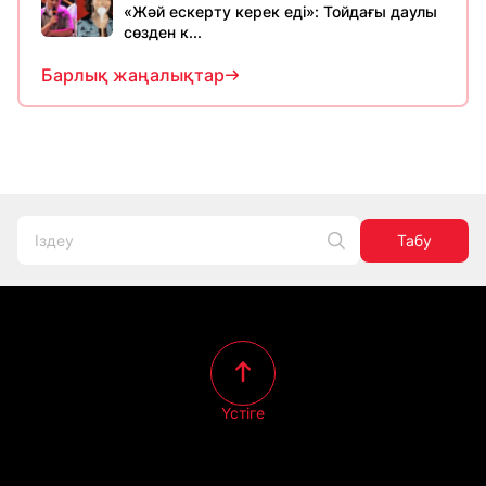
«Жәй ескерту керек еді»: Тойдағы даулы
сөзден к...
Барлық жаңалықтар
Табу
Үстіге