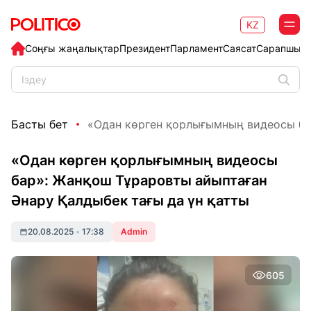
KZ
Соңғы жаңалықтар
Президент
Парламент
Саясат
Сарапшыл
Басты бет
«Одан көрген қорлығымның видеосы бар
«Одан көрген қорлығымның видеосы
бар»: Жанқош Тұраровты айыптаған
Әнару Қалдыбек тағы да үн қатты
20.08.2025
•
17:38
Admin
605