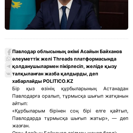
Павлодар облысының әкімі Асайын Байханов
әлеуметтік желі Threads платформасында
қолданушылармен пікірлесіп, желіде қызу
талқыланған жазба қалдырды, деп
хабарлайды POLITICO.KZ
Бір қыз өзінің құрбыларының Астанадан
Павлодарға оралып, тұрмысқа шығып жатқанын
айтып:
«Құрбыларым бірінен соң бірі елге қайтып,
Павлодарда тұрмысқа шығып жатыр», — деп
жазған.