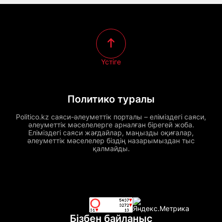
Үстіге
Политико туралы
Politico.kz саяси-әлеуметтік порталы – еліміздегі саяси,
әлеуметтік мәселелерге арналған бірегей жоба.
Еліміздегі саяси жағдайлар, маңызды оқиғалар,
әлеуметтік мәселелер біздің назарымыздан тыс
қалмайды.
Бізбен байланыс