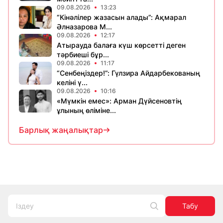
09.08.2026
13:23
“Кінәлілер жазасын алады”: Ақмарал
Әлназарова М...
09.08.2026
12:17
Атырауда балаға күш көрсетті деген
тәрбиеші бұр...
09.08.2026
11:17
“Сенбеңіздер!”: Гүлзира Айдарбекованың
келіні ү...
09.08.2026
10:16
«Мүмкін емес»: Арман Дүйсеновтің
ұлының өліміне...
Барлық жаңалықтар
Табу