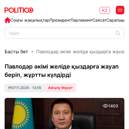
KZ
Соңғы жаңалықтар
Президент
Парламент
Саясат
Сарапшыл
Басты бет
Павлодар әкімі желіде қыздарға жауап бе
Павлодар әкімі желіде қыздарға жауап
беріп, жұртты күлдірді
07.11.2025
•
13:55
Айсұлу Мұрат
1403