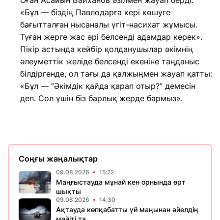
Оған Асайын Байханов әзілмен жауап берді:
«Бұл — біздің Павлодарға кері көшуге
бағытталған нысаналы үгіт-насихат жұмысы.
Туған жерге жас әрі белсенді адамдар керек».
Пікір астында кейбір қолданушылар әкімнің
әлеуметтік желіде белсенді екеніне таңданыс
білдіргенде, ол тағы да қалжыңмен жауап қатты:
«Бұл — “Әкімдік қайда қарап отыр?” демесін
деп. Сол үшін біз барлық жерде бармыз».
Соңғы жаңалықтар
09.08.2026
15:22
Маңғыстауда мұнай кен орнында өрт
шықты
09.08.2026
14:30
Ақтауда көпқабатты үй маңынан әйелдің
мәйіті та...