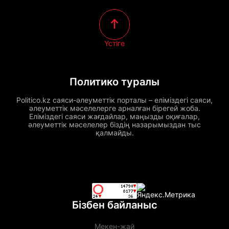
Үстіге
Политико туралы
Politico.kz саяси-әлеуметтік порталы – еліміздегі саяси,
әлеуметтік мәселелерге арналған бірегей жоба.
Еліміздегі саяси жағдайлар, маңызды оқиғалар,
әлеуметтік мәселелер біздің назарымыздан тыс
қалмайды.
Бізбен байланыс
Мекен-жай