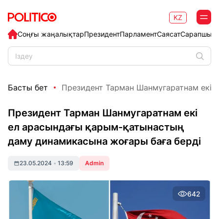
KZ
Соңғы жаңалықтар
Президент
Парламент
Саясат
Сарапшыл
Басты бет
Президент Тарман Шанмугаратнам екі ел
Президент Тарман Шанмугаратнам екі
ел арасындағы қарым-қатынастың
даму динамикасына жоғары баға берді
23.05.2024
•
13:59
Admin
642