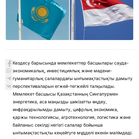
Кездесу барысында мемлекеттер басшылары сауда-
экономикалық, инвестициялық және мәдени-
гуманитарлық салалардағы ынтымақтастықты дамыту
перспективаларын егжей-тегжейлі талқылады.
Мемлекет басшысы Қазақстанның Сингапурмен
энергетика, аса маңызды шикізатты өңдеу,
инфрақұрылымды дамыту, цифрлық экономика,
қаржы технологиясы, агротехнология, логистика және
байланыс секілді негізгі салалар бойынша
ынтымақтастықты кеңейтуге мүдделі екенін мәлімдеді.