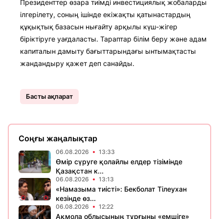
Президенттер өзара тиімді инвестициялық жобаларды
ілгерілету, соның ішінде екіжақты қатынастардың
құқықтық базасын нығайту арқылы күш-жігер
біріктіруге уағдаласты. Тараптар білім беру және адам
капиталын дамыту бағыттарындағы ынтымақтасты
жандандыру қажет деп санайды.
Басты ақпарат
Соңғы жаңалықтар
06.08.2026
13:33
Өмір сүруге қолайлы елдер тізімінде
Қазақстан к...
06.08.2026
13:13
«Намазыма тиісті»: Бекболат Тілеухан
кезінде өз...
06.08.2026
12:22
Ақмола облысының тұрғыны «емшіге»