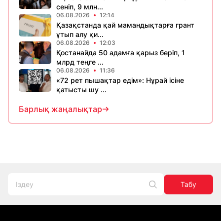
сеніп, 9 млн...
06.08.2026
12:14
Қазақстанда қай мамандықтарға грант
ұтып алу қи...
06.08.2026
12:03
Қостанайда 50 адамға қарыз беріп, 1
млрд теңге ...
06.08.2026
11:36
«72 рет пышақтар едім»: Нұрай ісіне
қатысты шу ...
Барлық жаңалықтар
Табу