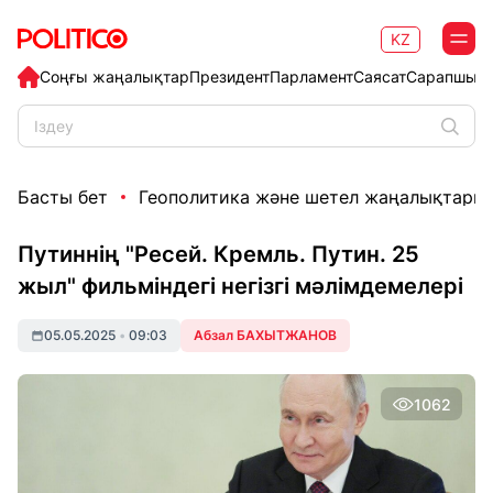
KZ
Соңғы жаңалықтар
Президент
Парламент
Саясат
Сарапшыл
Басты бет
Геополитика және шетел жаңалықтары
Путиннің "Ресей. Кремль. Путин. 25
жыл" фильміндегі негізгі мәлімдемелері
05.05.2025
•
09:03
Абзал БАХЫТЖАНОВ
1062