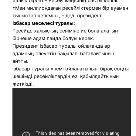
Халық бірлігі – Ресей жеңісінің басты кепілі.
«Мен миллиондаған ресейліктермен бір ауамен
тыныстап келемін», – деді президент.
Ізбасар мәселесі туралы:
Ресейде халықтың сеніміне ие бола алатын
бірнеше адам пайда болуы керек.
Президент ізбасар туралы ойлағанда әр
адамның әлеуетін бақылап, бағалайтынын
айтты.
Ізбасар туралы үнемі ойланатынын, бірақ соңғы
шешімді ресейліктердің өзі қабылдайтынын
жеткізді.