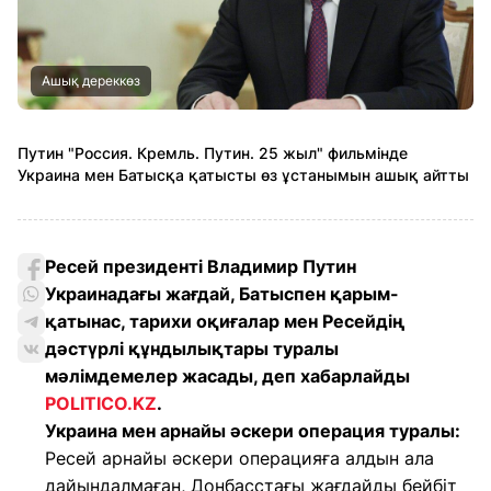
Ашық дереккөз
Путин "Россия. Кремль. Путин. 25 жыл" фильмінде
Украина мен Батысқа қатысты өз ұстанымын ашық айтты
Ресей президенті Владимир Путин
Украинадағы жағдай, Батыспен қарым-
қатынас, тарихи оқиғалар мен Ресейдің
дәстүрлі құндылықтары туралы
мәлімдемелер жасады, деп хабарлайды
POLITICO.KZ
.
Украина мен арнайы әскери операция туралы:
Ресей арнайы әскери операцияға алдын ала
дайындалмаған, Донбасстағы жағдайды бейбіт