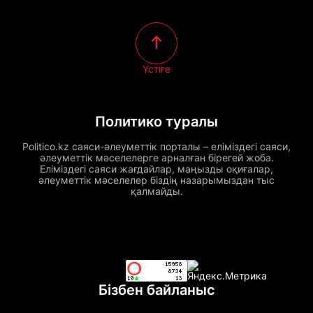
Үстіге
Политико туралы
Politico.kz саяси-әлеуметтік порталы – еліміздегі саяси,
әлеуметтік мәселелерге арналған бірегей жоба.
Еліміздегі саяси жағдайлар, маңызды оқиғалар,
әлеуметтік мәселелер біздің назарымыздан тыс
қалмайды.
Бізбен байланыс