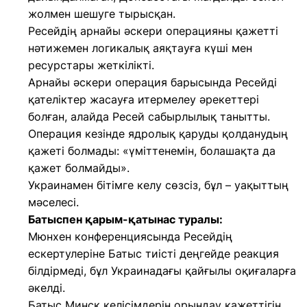
жолмен шешуге тырысқан.
Ресейдің арнайы әскери операцияны қажетті
нәтижемен логикалық аяқтауға күші мен
ресурстары жеткілікті.
Арнайы әскери операция барысында Ресейді
қателіктер жасауға итермелеу әрекеттері
болған, алайда Ресей сабырлылық танытты.
Операция кезінде ядролық қаруды қолданудың
қажеті болмады: «үміттенемін, болашақта да
қажет болмайды».
Украинамен бітімге келу сөзсіз, бұл – уақыттың
мәселесі.
Батыспен қарым-қатынас туралы:
Мюнхен конференциясында Ресейдің
ескертулеріне Батыс тиісті деңгейде реакция
білдірмеді, бұл Украинадағы қайғылы оқиғаларға
әкелді.
Батыс Минск келісімдерін орындау қажеттігін