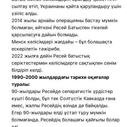
сылтау етіп, Украинаны қайта қаруландыру үшін
үзіліс алды.
2014 жылы арнайы операцияны бастау мүмкін
болмаған, өйткені Ресей Батыспен тікелей
қарсыласуға дайын болмады.
Минск келісімдері жағдайы – бұл болашақта
ескерілетін тәжірибе.
2022 жылға дейін Ресей батыстық
серіктестермен келісімдерге сақтықпен сенім
білдіріп келді.
1990–2000 жылдардағы тарихи оқиғалар
туралы:
90-жылдары Ресейде сепаратистік үрдістер
күшті болды, бұл тек Солтүстік Кавказда ғана
емес, жалпы Ресейдің өзінде де байқалды.
Егер 90-жылдары елді ұстап тұру мүмкін
болмағанда, Ресейдің болашағы қайғылы болар
еді.