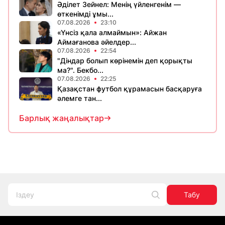
Әділет Зейнел: Менің үйленгенім —
өткенімді ұмы...
07.08.2026
23:10
«Үнсіз қала алмаймын»: Айжан
Аймағанова әйелдер...
07.08.2026
22:54
"Діндар болып көрінемін деп қорықты
ма?". Бекбо...
07.08.2026
22:25
Қазақстан футбол құрамасын басқаруға
әлемге тан...
Барлық жаңалықтар
Табу