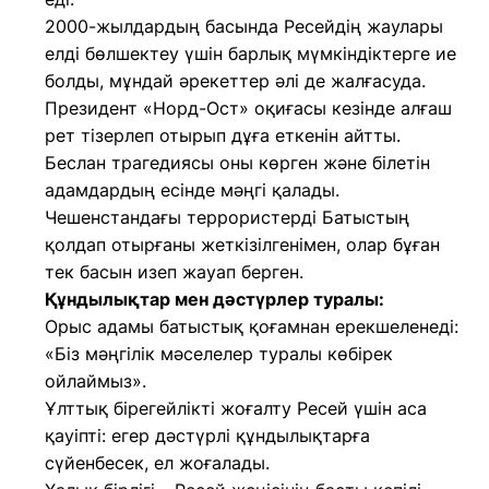
2000-жылдардың басында Ресейдің жаулары
елді бөлшектеу үшін барлық мүмкіндіктерге ие
болды, мұндай әрекеттер әлі де жалғасуда.
Президент «Норд-Ост» оқиғасы кезінде алғаш
рет тізерлеп отырып дұға еткенін айтты.
Беслан трагедиясы оны көрген және білетін
адамдардың есінде мәңгі қалады.
Чешенстандағы террористерді Батыстың
қолдап отырғаны жеткізілгенімен, олар бұған
тек басын изеп жауап берген.
Құндылықтар мен дәстүрлер туралы:
Орыс адамы батыстық қоғамнан ерекшеленеді:
«Біз мәңгілік мәселелер туралы көбірек
ойлаймыз».
Ұлттық бірегейлікті жоғалту Ресей үшін аса
қауіпті: егер дәстүрлі құндылықтарға
сүйенбесек, ел жоғалады.