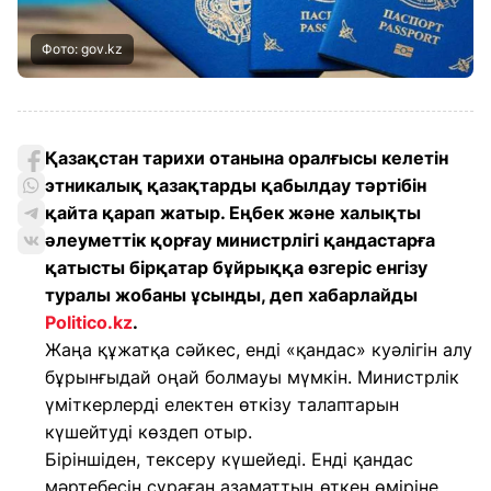
Фото: gov.kz
Қазақстан тарихи отанына оралғысы келетін
этникалық қазақтарды қабылдау тәртібін
қайта қарап жатыр. Еңбек және халықты
әлеуметтік қорғау министрлігі қандастарға
қатысты бірқатар бұйрыққа өзгеріс енгізу
туралы жобаны ұсынды, деп хабарлайды
Politico.kz
.
Жаңа құжатқа сәйкес, енді «қандас» куәлігін алу
бұрынғыдай оңай болмауы мүмкін. Министрлік
үміткерлерді електен өткізу талаптарын
күшейтуді көздеп отыр.
Біріншіден, тексеру күшейеді. Енді қандас
мәртебесін сұраған азаматтың өткен өміріне