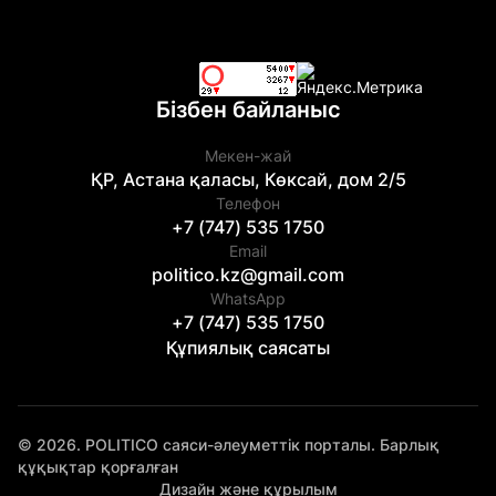
Бізбен байланыс
Мекен-жай
ҚР, Астана қаласы, Көксай, дом 2/5
Телефон
+7 (747) 535 1750
Email
politico.kz@gmail.com
WhatsApp
+7 (747) 535 1750
Құпиялық саясаты
© 2026. POLITICO саяси-әлеуметтік порталы. Барлық
құқықтар қорғалған
Дизайн және құрылым