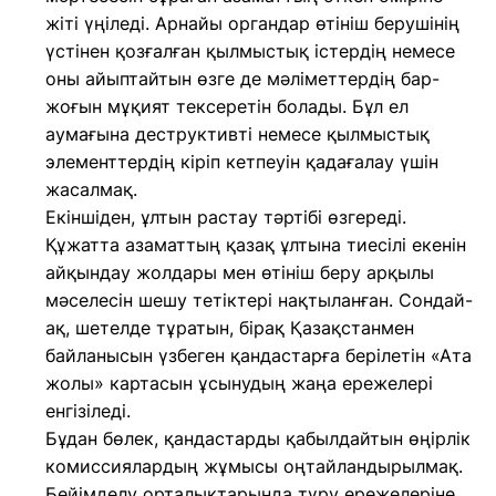
жіті үңіледі. Арнайы органдар өтініш берушінің
үстінен қозғалған қылмыстық істердің немесе
оны айыптайтын өзге де мәліметтердің бар-
жоғын мұқият тексеретін болады. Бұл ел
аумағына деструктивті немесе қылмыстық
элементтердің кіріп кетпеуін қадағалау үшін
жасалмақ.
Екіншіден, ұлтын растау тәртібі өзгереді.
Құжатта азаматтың қазақ ұлтына тиесілі екенін
айқындау жолдары мен өтініш беру арқылы
мәселесін шешу тетіктері нақтыланған. Сондай-
ақ, шетелде тұратын, бірақ Қазақстанмен
байланысын үзбеген қандастарға берілетін «Ата
жолы» картасын ұсынудың жаңа ережелері
енгізіледі.
Бұдан бөлек, қандастарды қабылдайтын өңірлік
комиссиялардың жұмысы оңтайландырылмақ.
Бейімделу орталықтарында тұру ережелеріне