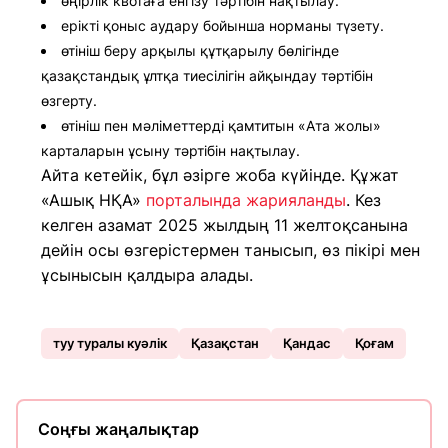
өңірлік квотаға енгізу тәртібін нақтылау.
ерікті қоныс аудару бойынша норманы түзету.
өтініш беру арқылы құтқарылу бөлігінде
қазақстандық ұлтқа тиесілігін айқындау тәртібін
өзгерту.
өтініш пен мәліметтерді қамтитын «Ата жолы»
карталарын ұсыну тәртібін нақтылау.
Айта кетейік, бұл әзірге жоба күйінде. Құжат
«Ашық НҚА»
порталында жарияланды
. Кез
келген азамат 2025 жылдың 11 желтоқсанына
дейін осы өзгерістермен танысып, өз пікірі мен
ұсынысын қалдыра алады.
туу туралы куәлік
Қазақстан
Қандас
Қоғам
Соңғы жаңалықтар