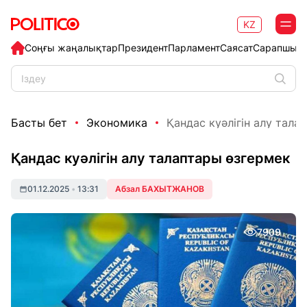
KZ
Соңғы жаңалықтар
Президент
Парламент
Саясат
Сарапшыл
Басты бет
Экономика
Қандас куәлігін алу тала
Қандас куәлігін алу талаптары өзгермек
01.12.2025
•
13:31
Абзал БАХЫТЖАНОВ
7909