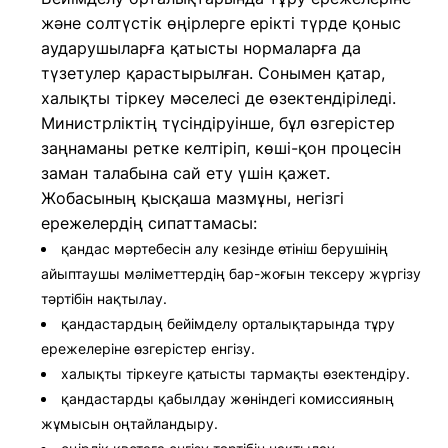
және солтүстік өңірлерге ерікті түрде қоныс
аударушыларға қатысты нормаларға да
түзетулер қарастырылған. Сонымен қатар,
халықты тіркеу мәселесі де өзектендіріледі.
Министрліктің түсіндіруінше, бұл өзгерістер
заңнаманы ретке келтіріп, көші-қон процесін
заман талабына сай ету үшін қажет.
Жобасының қысқаша мазмұны, негізгі
ережелердің сипаттамасы:
қандас мәртебесін алу кезінде өтініш берушінің
айыптаушы мәліметтердің бар-жоғын тексеру жүргізу
тәртібін нақтылау.
қандастардың бейімделу орталықтарында тұру
ережелеріне өзгерістер енгізу.
халықты тіркеуге қатысты тармақты өзектендіру.
қандастарды қабылдау жөніндегі комиссияның
жұмысын оңтайландыру.