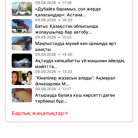
09.08.2026
17:28
«Дубайға барамыз, сол жерде
қаласыңдар»: Астана...
09.08.2026
16:30
Батыс Қазақстан облысында
жолаушылар бар автобу...
09.08.2026
15:22
Маңғыстауда мұнай кен орнында өрт
шықты
09.08.2026
14:30
Ақтауда көпқабатты үй маңынан әйелдің
мәйіті та...
09.08.2026
13:23
“Кінәлілер жазасын алады”: Ақмарал
Әлназарова М...
09.08.2026
12:17
Атырауда балаға күш көрсетті деген
тәрбиеші бұр...
Барлық жаңалықтар