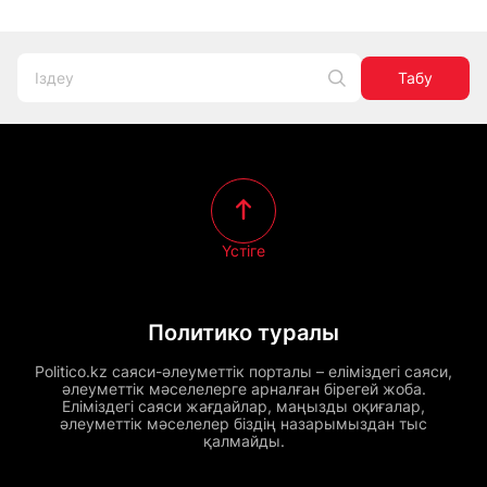
Табу
Үстіге
Политико туралы
Politico.kz саяси-әлеуметтік порталы – еліміздегі саяси,
әлеуметтік мәселелерге арналған бірегей жоба.
Еліміздегі саяси жағдайлар, маңызды оқиғалар,
әлеуметтік мәселелер біздің назарымыздан тыс
қалмайды.