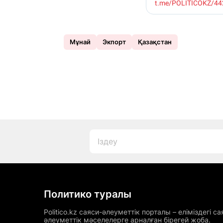
Мұнай
Экпорт
Қазақстан
Политико туралы
Politico.kz саяси-әлеуметтік порталы – еліміздегі са
әлеуметтік мәселелерге арналған бірегей жоба.