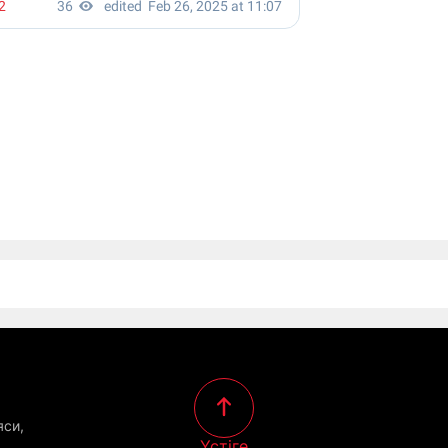
яси,
Үстіге