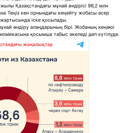
 жылы Қазақстандағы мұнай өндірісі 96,2 млн
уына Теңіз кен орнындағы кеңейту жобасы әсер
 жартысында іске қосылады.
мұнай өндіру алаңдарының бірі. Жобаның кеңеюі
ономикасына қосымша табыс әкеледі деп күтілуде.