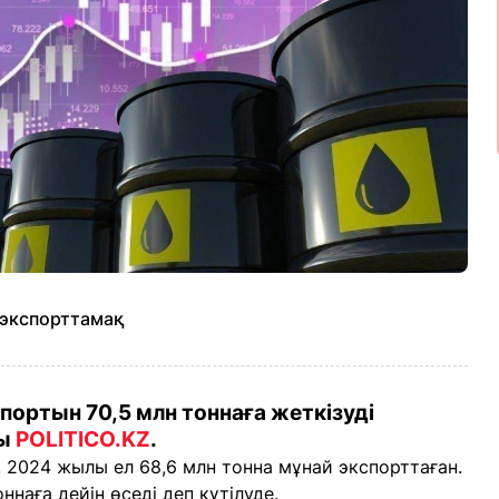
 экспорттамақ
ортын 70,5 млн тоннаға жеткізуді
ды
POLITICO.KZ
.
, 2024 жылы ел 68,6 млн тонна мұнай экспорттаған.
наға дейін өседі деп күтілуде.