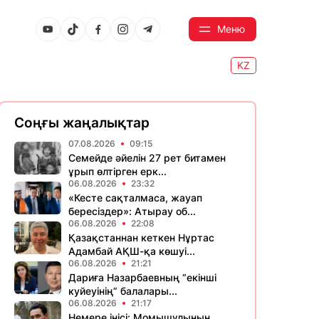
Меню
KZ
Соңғы жаңалықтар
07.08.2026
09:15
Семейде әйелін 27 рет битамен
ұрып өлтірген ерк...
06.08.2026
23:32
«Кесте сақталмаса, жауап
бересіздер»: Атырау об...
06.08.2026
22:08
Қазақстаннан кеткен Нұртас
Адамбай АҚШ-қа көшуі...
06.08.2026
21:21
Дариға Назарбаевның “екінші
куйеуінің” балалары...
06.08.2026
21:17
Немере інісі: Момышұлының