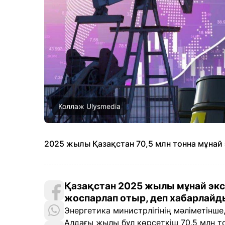
Коллаж Ulysmedia
2025 жылы Қазақстан 70,5 млн тонна мұнай
Қазақстан 2025 жылы мұнай эксп
жоспарлап отыр, деп хабарлай
Энергетика министрлігінің мәліметінше
Алдағы жылы бұл көрсеткіш 70,5 млн тон