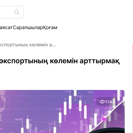
аясат
Сарапшылар
Қоғам
спортының көлемін а...
 экспортының көлемін арттырмақ
1143