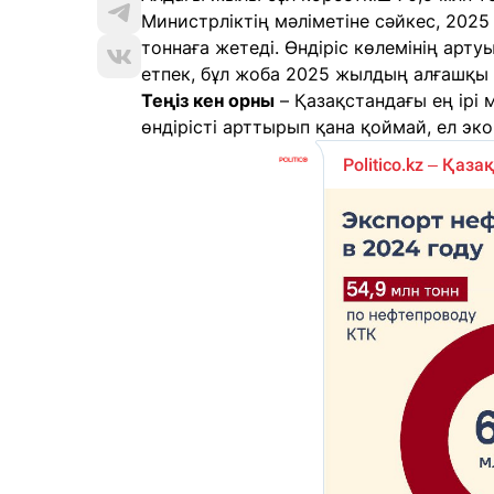
Министрліктің мәліметіне сәйкес, 2025
тоннаға жетеді. Өндіріс көлемінің арт
етпек, бұл жоба 2025 жылдың алғашқы
Теңіз кен орны
– Қазақстандағы ең ірі 
өндірісті арттырып қана қоймай, ел эк