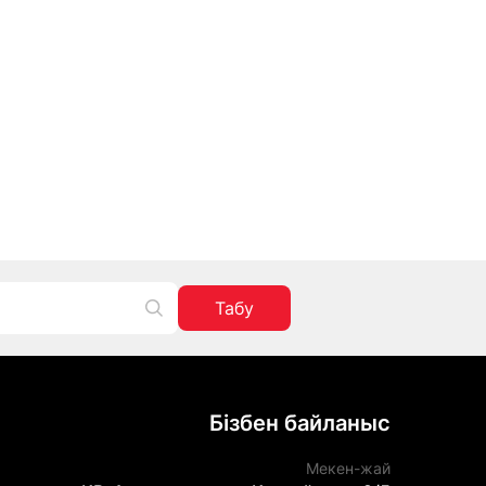
Табу
Бізбен байланыс
Мекен-жай