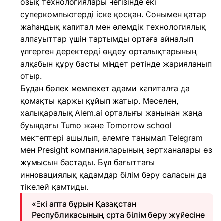
озық технологиялары негізінде екі
суперкомпьютерді іске қосқан. Сонымен қатар
жаһандық капитал мен әлемдік технологиялық
алпауыттар үшін тартымды ортаға айналып
үлгерген деректерді өңдеу орталықтарының
алқабын құру басты міндет ретінде жарияланып
отыр.
Бұдан бөлек мемлекет адами капиталға да
қомақты қаржы құйып жатыр. Мәселен,
халықаралық Alem.ai орталығы жанынан жаңа
буындағы Tumo және Tomorrow school
мектептері ашылып, әлемге танымал Telegram
мен Presight компанияларының зертханалары өз
жұмысын бастады. Бұл бағыттағы
инновациялық қадамдар білім беру саласын да
тікелей қамтиды.
«Екі апта бұрын Қазақстан
Республикасының орта білім беру жүйесіне