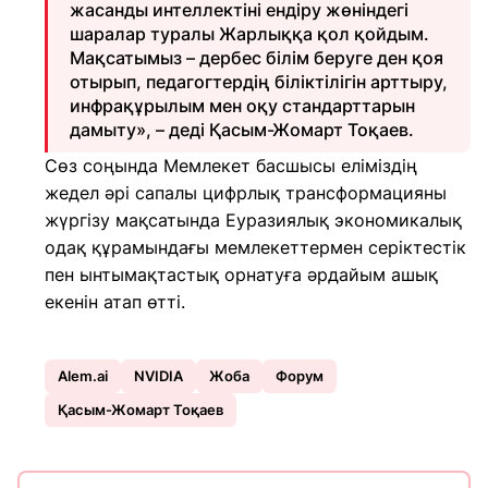
жасанды интеллектіні ендіру жөніндегі
шаралар туралы Жарлыққа қол қойдым.
Мақсатымыз – дербес білім беруге ден қоя
отырып, педагогтердің біліктілігін арттыру,
инфрақұрылым мен оқу стандарттарын
дамыту», – деді Қасым-Жомарт Тоқаев.
Сөз соңында Мемлекет басшысы еліміздің
жедел әрі сапалы цифрлық трансформацияны
жүргізу мақсатында Еуразиялық экономикалық
одақ құрамындағы мемлекеттермен серіктестік
пен ынтымақтастық орнатуға әрдайым ашық
екенін атап өтті.
Alem.ai
NVIDIA
Жоба
Форум
Қасым-Жомарт Тоқаев