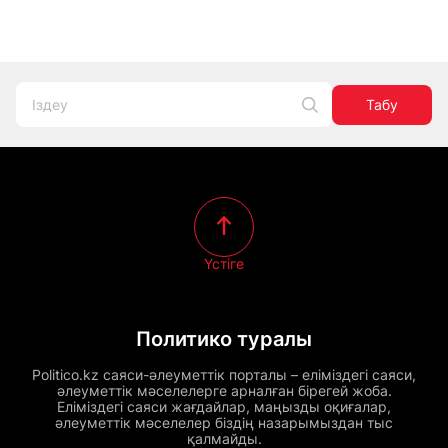
Табу
Үстіге
Политико туралы
Politico.kz саяси-әлеуметтік порталы – еліміздегі саяси,
әлеуметтік мәселелерге арналған бірегей жоба.
Еліміздегі саяси жағдайлар, маңызды оқиғалар,
әлеуметтік мәселелер біздің назарымыздан тыс
қалмайды.