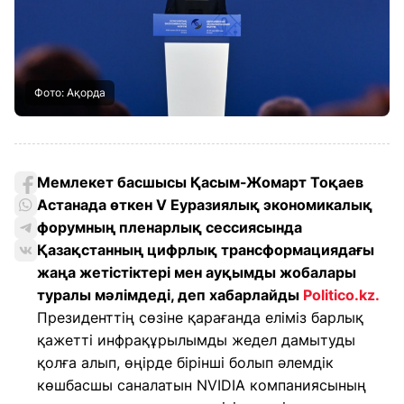
Фото: Ақорда
Мемлекет басшысы Қасым-Жомарт Тоқаев
Астанада өткен V Еуразиялық экономикалық
форумның пленарлық сессиясында
Қазақстанның цифрлық трансформациядағы
жаңа жетістіктері мен ауқымды жобалары
туралы мәлімдеді, деп хабарлайды
Politico.kz.
Президенттің сөзіне қарағанда еліміз барлық
қажетті инфрақұрылымды жедел дамытуды
қолға алып, өңірде бірінші болып әлемдік
көшбасшы саналатын NVIDIA компаниясының