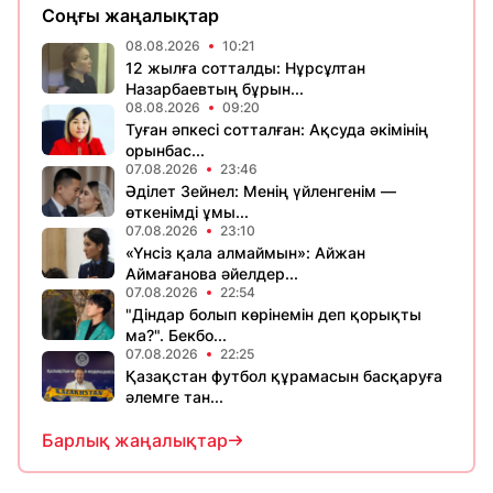
Соңғы жаңалықтар
08.08.2026
10:21
12 жылға сотталды: Нұрсұлтан
Назарбаевтың бұрын...
08.08.2026
09:20
Туған әпкесі сотталған: Ақсуда әкімінің
орынбас...
07.08.2026
23:46
Әділет Зейнел: Менің үйленгенім —
өткенімді ұмы...
07.08.2026
23:10
«Үнсіз қала алмаймын»: Айжан
Аймағанова әйелдер...
07.08.2026
22:54
"Діндар болып көрінемін деп қорықты
ма?". Бекбо...
07.08.2026
22:25
Қазақстан футбол құрамасын басқаруға
әлемге тан...
Барлық жаңалықтар