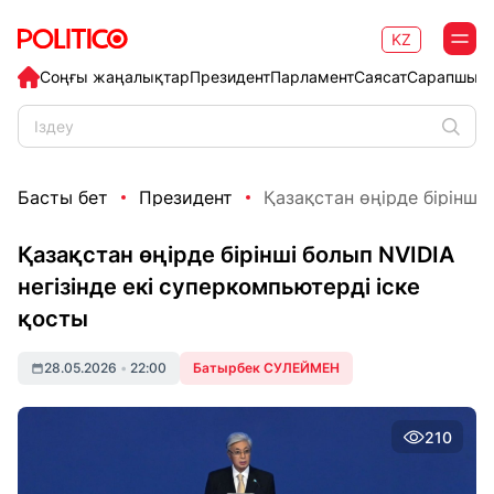
KZ
Соңғы жаңалықтар
Президент
Парламент
Саясат
Сарапшыл
Басты бет
Президент
Қазақстан өңірде бірінші б
Қазақстан өңірде бірінші болып NVIDIA
негізінде екі суперкомпьютерді іске
қосты
28.05.2026
•
22:00
Батырбек СУЛЕЙМЕН
210