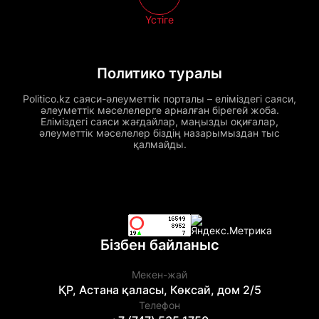
Үстіге
Политико туралы
Politico.kz саяси-әлеуметтік порталы – еліміздегі саяси,
әлеуметтік мәселелерге арналған бірегей жоба.
Еліміздегі саяси жағдайлар, маңызды оқиғалар,
әлеуметтік мәселелер біздің назарымыздан тыс
қалмайды.
Бізбен байланыс
Мекен-жай
ҚР, Астана қаласы, Көксай, дом 2/5
Телефон