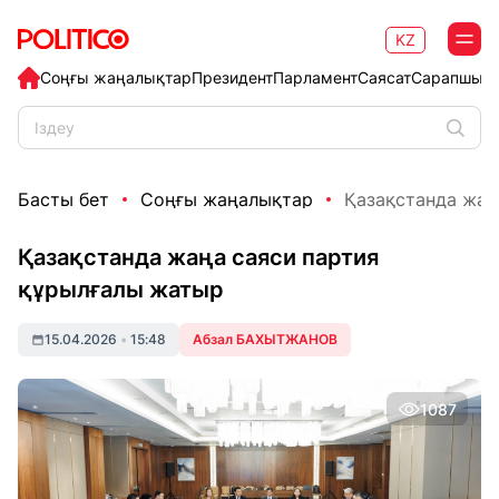
KZ
Соңғы жаңалықтар
Президент
Парламент
Саясат
Сарапшыл
Басты бет
Соңғы жаңалықтар
Қазақстанда жаң
Қазақстанда жаңа саяси партия
құрылғалы жатыр
15.04.2026
•
15:48
Абзал БАХЫТЖАНОВ
1087