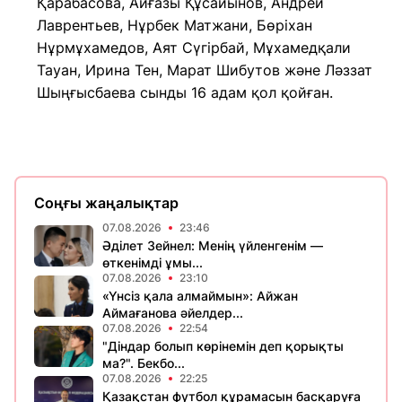
Қарабасова, Айғазы Құсайынов, Андрей
Лаврентьев, Нұрбек Матжани, Бөріхан
Нұрмұхамедов, Аят Сүгірбай, Мұхамедқали
Тауан, Ирина Тен, Марат Шибутов және Ләззат
Шыңғысбаева сынды 16 адам қол қойған.
Соңғы жаңалықтар
07.08.2026
23:46
Әділет Зейнел: Менің үйленгенім —
өткенімді ұмы...
07.08.2026
23:10
«Үнсіз қала алмаймын»: Айжан
Аймағанова әйелдер...
07.08.2026
22:54
"Діндар болып көрінемін деп қорықты
ма?". Бекбо...
07.08.2026
22:25
Қазақстан футбол құрамасын басқаруға