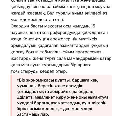
қоймай заң үстемдігін нығайтуға және шешім
қабылдау ісіне қарапайым халықтың қатысуына
жағдай жасамақ. Бұл туралы ұйым өкілдері өз
мәлімдемесінде атап өтті.
Олардың басты мақсаты осы жылдың 15
наурызында өткен референдумда қабылданған
жаңа Конституция ережелерінің мүлтіксіз
орындалуын қадағалап азаматтардың құқығын
қорғау болып табылады. Ұйым прогрессивті
жастарды және түрлі сала мамандарымен қатар
қала мен ауыл тұрғындарын бір арнаға
тоғыстыруды көздеп отыр.
«Біз экономикасы қуатты, баршаға кең
мүмкіндік беретін және әлемдік
қоғамдастықта абыройлы да беделді,
Әділетті мемлекет құру және оны нығайтуға
мүдделі барлық азаматтардың күш-жігерін
біріктіргіміз келеді», – деп мәлімдеді
бастамашылар.