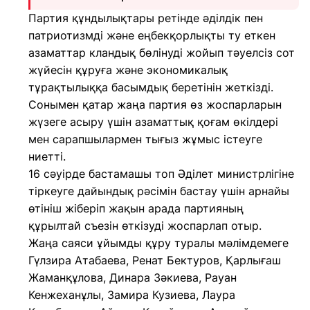
Партия құндылықтары ретінде әділдік пен
патриотизмді және еңбекқорлықты ту еткен
азаматтар кландық бөлінуді жойып тәуелсіз сот
жүйесін құруға және экономикалық
тұрақтылыққа басымдық беретінін жеткізді.
Сонымен қатар жаңа партия өз жоспарларын
жүзеге асыру үшін азаматтық қоғам өкілдері
мен сарапшылармен тығыз жұмыс істеуге
ниетті.
16 сәуірде бастамашы топ Әділет министрлігіне
тіркеуге дайындық рәсімін бастау үшін арнайы
өтініш жіберіп жақын арада партияның
құрылтай съезін өткізуді жоспарлап отыр.
Жаңа саяси ұйымды құру туралы мәлімдемеге
Гүлзира Атабаева, Ренат Бектуров, Қарлығаш
Жаманқұлова, Динара Зәкиева, Рауан
Кенжеханұлы, Замира Кузиева, Лаура