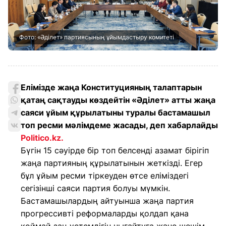
Фото: «Әділет» партиясының ұйымдастыру комитеті
Елімізде жаңа Конституцияның талаптарын
қатаң сақтауды көздейтін «Әділет» атты жаңа
саяси ұйым құрылатыны туралы бастамашыл
топ ресми мәлімдеме жасады, деп хабарлайды
Politico.kz.
Бүгін 15 сәуірде бір топ белсенді азамат бірігіп
жаңа партияның құрылатынын жеткізді. Егер
бұл ұйым ресми тіркеуден өтсе еліміздегі
сегізінші саяси партия болуы мүмкін.
Бастамашылардың айтуынша жаңа партия
прогрессивті реформаларды қолдап қана