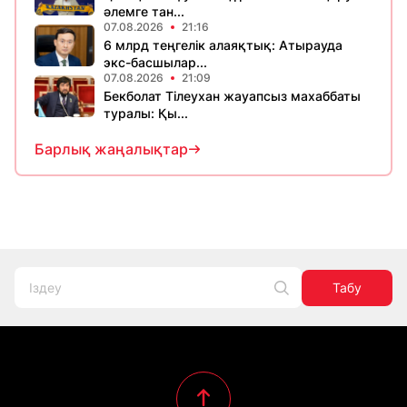
әлемге тан...
07.08.2026
21:16
6 млрд теңгелік алаяқтық: Атырауда
экс-басшылар...
07.08.2026
21:09
Бекболат Тілеухан жауапсыз махаббаты
туралы: Қы...
Барлық жаңалықтар
Табу