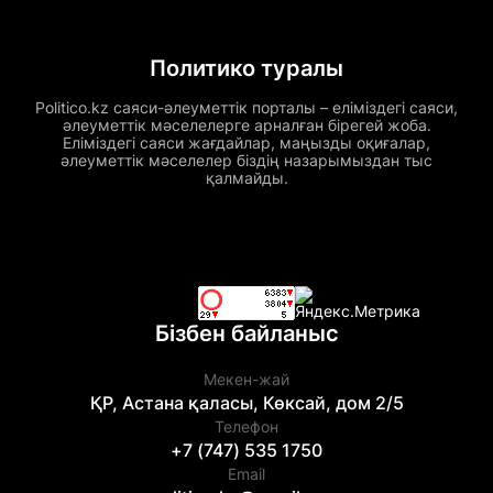
Политико туралы
Politico.kz саяси-әлеуметтік порталы – еліміздегі саяси,
әлеуметтік мәселелерге арналған бірегей жоба.
Еліміздегі саяси жағдайлар, маңызды оқиғалар,
әлеуметтік мәселелер біздің назарымыздан тыс
қалмайды.
Бізбен байланыс
Мекен-жай
ҚР, Астана қаласы, Көксай, дом 2/5
Телефон
+7 (747) 535 1750
Email