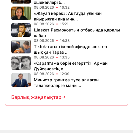
әшекейлері б...
08.08.2026
16:32
«Жауап керек»: Ақтауда ұлынан
айырылған ана мин...
08.08.2026
15:21
Шавкат Рахмоновтың отбасында қаралы
хабар
08.08.2026
14:38
Tiktok-тағы тікелей эфирде шектен
шыққан Тараз ...
08.08.2026
13:35
«Сараптама бәрін өзгертті»: Арман
Дүйсеновтің ә...
08.08.2026
12:39
Министр грантқа түсе алмаған
талапкерлерге маңы...
Барлық жаңалықтар