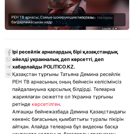
РЕН ТВ арнасы: Самые шокирующие гипотезы
бағдарламасынан кадр
Ірі ресейлік арналардың бірі қазақстандық
әйелді украиналық деп көрсетті, деп
хабарлайды
.
POLITICO.KZ
Қазақстан тұрғыны Татьяна Демина ресейлік
РЕН ТВ арнасының оның бейнесін келісімінсіз
пайдалануына қарсылық білдірді. Телеарна
жариялаған сюжетте ол Украина тұрғыны
ретінде
көрсетілген
.
Алғашқы бейнежазбада Демина Қазақстандағы
көкөніс бағасының қымбаттығы туралы пікірін
айтқан. Алайда телеарна бұл видеоны басқа