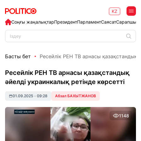
KZ
Соңғы жаңалықтар
Президент
Парламент
Саясат
Сарапшыл
Басты бет
Ресейлік РЕН ТВ арнасы қазақстандық әй
Ресейлік РЕН ТВ арнасы қазақстандық
әйелді украинкалық ретінде көрсетті
01.09.2025
•
09:28
Абзал БАХЫТЖАНОВ
1148