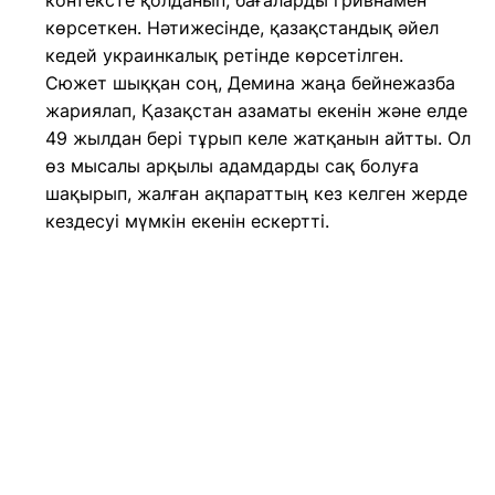
контексте қолданып, бағаларды гривнамен
көрсеткен. Нәтижесінде, қазақстандық әйел
кедей украинкалық ретінде көрсетілген.
Сюжет шыққан соң, Демина жаңа бейнежазба
жариялап, Қазақстан азаматы екенін және елде
49 жылдан бері тұрып келе жатқанын айтты. Ол
өз мысалы арқылы адамдарды сақ болуға
шақырып, жалған ақпараттың кез келген жерде
кездесуі мүмкін екенін ескертті.