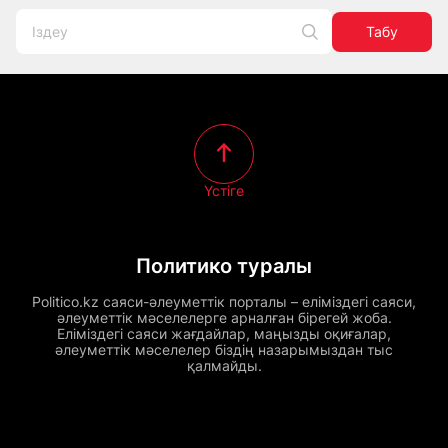
Табу
Үстіге
Политико туралы
Politico.kz саяси-әлеуметтік порталы – еліміздегі саяси,
әлеуметтік мәселелерге арналған бірегей жоба.
Еліміздегі саяси жағдайлар, маңызды оқиғалар,
әлеуметтік мәселелер біздің назарымыздан тыс
қалмайды.