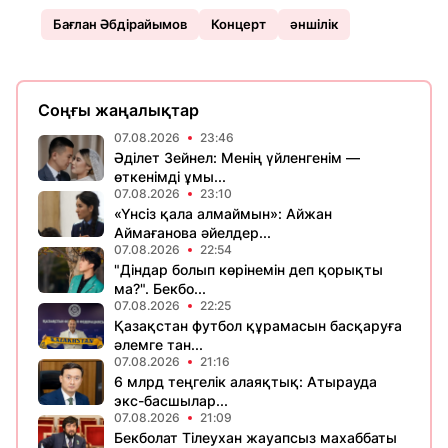
Бағлан Әбдірайымов
Концерт
әншілік
Соңғы жаңалықтар
07.08.2026
23:46
Әділет Зейнел: Менің үйленгенім —
өткенімді ұмы...
07.08.2026
23:10
«Үнсіз қала алмаймын»: Айжан
Аймағанова әйелдер...
07.08.2026
22:54
"Діндар болып көрінемін деп қорықты
ма?". Бекбо...
07.08.2026
22:25
Қазақстан футбол құрамасын басқаруға
әлемге тан...
07.08.2026
21:16
6 млрд теңгелік алаяқтық: Атырауда
экс-басшылар...
07.08.2026
21:09
Бекболат Тілеухан жауапсыз махаббаты