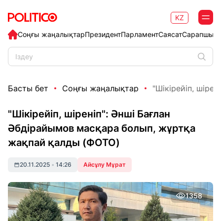
KZ
Соңғы жаңалықтар
Президент
Парламент
Саясат
Сарапшыл
Басты бет
Соңғы жаңалықтар
"Шікірейіп, шірен
"Шікірейіп, шіреніп": Әнші Бағлан
Әбдірайымов масқара болып, жұртқа
жақпай қалды (ФОТО)
20.11.2025
•
14:26
Айсұлу Мұрат
1358