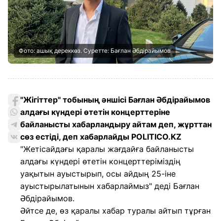
Фото: ашық дереккөз. Суретте: Бағлан Әбдірайымов
"Жігіттер" тобының әншісі Бағлан Әбдірайымов
алдағы күндері өтетін концерттеріне
байланысты хабарландыру айтам деп, жұрттан
сөз естіді, деп хабарлайды POLITICO.KZ
"Жетісайдағы қаралы жағдайға байланысты
алдағы күндері өтетін концерттеріміздің
уақытын ауыстырып, осы айдың 25-іне
ауыстырылатынын хабарлаймыз" деді Бағлан
Әбдірайымов.
Әйтсе де, өз қаралы хабар туралы айтып тұрған