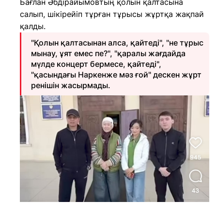
Бағлан Әбдірайымовтың қолын қалтасына
салып, шікірейіп тұрған тұрысы жұртқа жақпай
қалды.
"Қолын қалтасынан алса, қайтеді", "не тұрыс
мынау, ұят емес пе?", "қаралы жағдайда
мүлде концерт бермесе, қайтеді",
"қасындағы Наркенже мәз ғой" дескен жұрт
ренішін жасырмады.