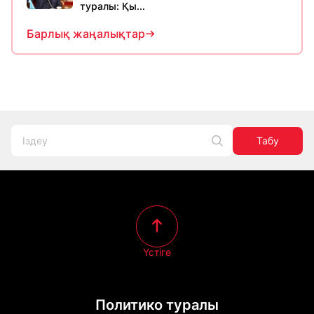
туралы: Қы...
Барлық жаңалықтар
Табу
Үстіге
Политико туралы