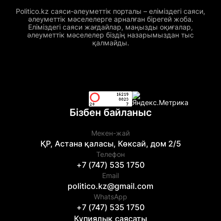
Politico.kz саяси-әлеуметтік порталы – еліміздегі саяси,
әлеуметтік мәселелерге арналған бірегей жоба.
Еліміздегі саяси жағдайлар, маңызды оқиғалар,
әлеуметтік мәселелер біздің назарымыздан тыс
қалмайды.
Бізбен байланыс
Мекен-жай
ҚР, Астана қаласы, Көксай, дом 2/5
Телефон
+7 (747) 535 1750
Email
politico.kz@gmail.com
WhatsApp
+7 (747) 535 1750
Құпиялық саясаты