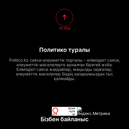
Үстіге
Политико туралы
Politico.kz саяси-әлеуметтік порталы – еліміздегі саяси,
әлеуметтік мәселелерге арналған бірегей жоба.
Еліміздегі саяси жағдайлар, маңызды оқиғалар,
әлеуметтік мәселелер біздің назарымыздан тыс
қалмайды.
Бізбен байланыс