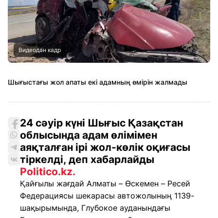
Видеодан кадр
Шығыстағы жол апаты екі адамның өмірін жалмады
24 сәуір күні Шығыс Қазақстан
облысында адам өлімімен
аяқталған ірі жол-көлік оқиғасы
тіркелді, деп хабарлайды
Politico.kz.
Қайғылы жағдай Алматы – Өскемен – Ресей
Федерациясы шекарасы автожолының 1139-
шақырымында, Глубокое ауданындағы