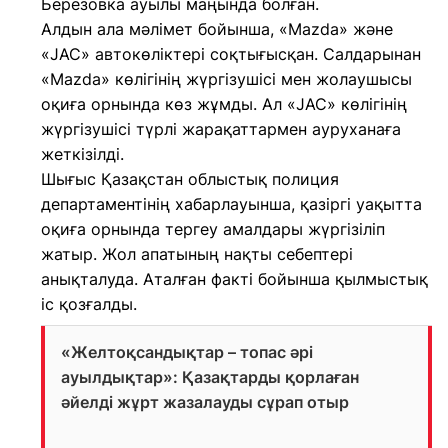
Березовка ауылы маңында болған.
Алдын ала мәлімет бойынша, «Mazda» және
«JAC» автокөліктері соқтығысқан. Салдарынан
«Mazda» көлігінің жүргізушісі мен жолаушысы
оқиға орнында көз жұмды. Ал «JAC» көлігінің
жүргізушісі түрлі жарақаттармен ауруханаға
жеткізілді.
Шығыс Қазақстан облыстық полиция
департаментінің хабарлауынша, қазіргі уақытта
оқиға орнында тергеу амалдары жүргізіліп
жатыр. Жол апатының нақты себептері
анықталуда. Аталған факті бойынша қылмыстық
іс қозғалды.
«Желтоқсандықтар – топас әрі
ауылдықтар»: Қазақтарды қорлаған
әйелді жұрт жазалауды сұрап отыр