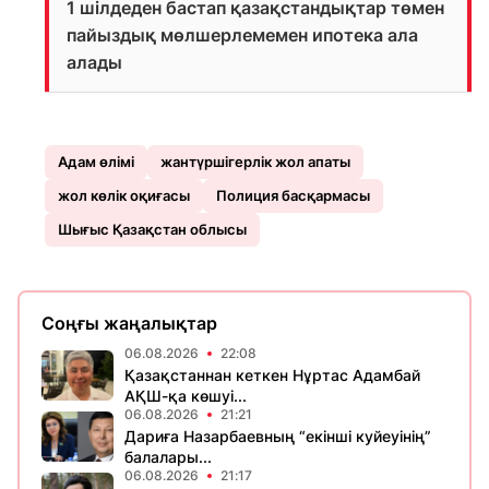
1 шілдеден бастап қазақстандықтар төмен
пайыздық мөлшерлемемен ипотека ала
алады
Адам өлімі
жантүршігерлік жол апаты
жол көлік оқиғасы
Полиция басқармасы
Шығыс Қазақстан облысы
Соңғы жаңалықтар
06.08.2026
22:08
Қазақстаннан кеткен Нұртас Адамбай
АҚШ-қа көшуі...
06.08.2026
21:21
Дариға Назарбаевның “екінші куйеуінің”
балалары...
06.08.2026
21:17