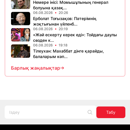
Немере інісі: Момышұлының генерал
болуына қазақ...
06.08.2026
20:26
Ерболат Тоғызақов: Пәтерімнің
жоқтығынан үйленб...
06.08.2026
20:19
«Жәй ескерту керек еді»: Тойдағы даулы
сөзден к...
06.08.2026
19:18
Тілеухан: Махаббат дінге қарайды,
балаларым кәп...
Барлық жаңалықтар
Табу