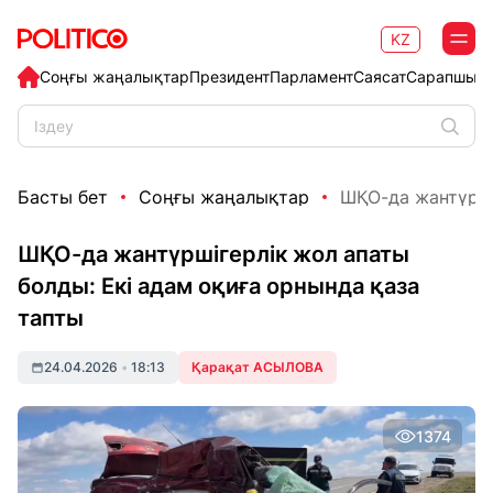
KZ
Соңғы жаңалықтар
Президент
Парламент
Саясат
Сарапшыл
Басты бет
Соңғы жаңалықтар
ШҚО-да жантүршіг
ШҚО-да жантүршігерлік жол апаты
болды: Екі адам оқиға орнында қаза
тапты
24.04.2026
•
18:13
Қарақат АСЫЛОВА
1374