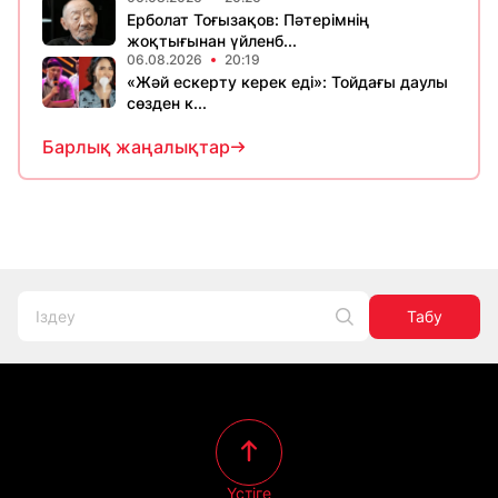
Ерболат Тоғызақов: Пәтерімнің
жоқтығынан үйленб...
06.08.2026
20:19
«Жәй ескерту керек еді»: Тойдағы даулы
сөзден к...
Барлық жаңалықтар
Табу
Үстіге