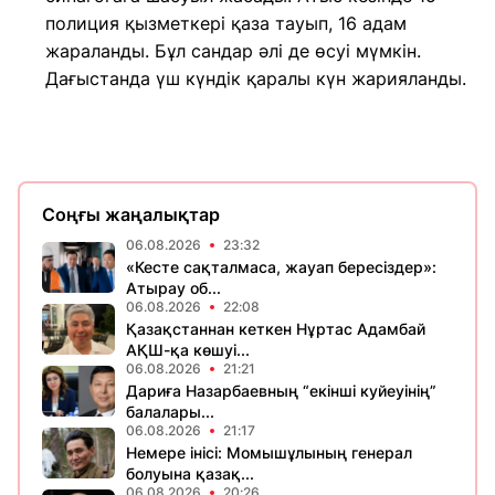
полиция қызметкері қаза тауып, 16 адам
жараланды. Бұл сандар әлі де өсуі мүмкін.
Дағыстанда үш күндік қаралы күн жарияланды.
Соңғы жаңалықтар
06.08.2026
23:32
«Кесте сақталмаса, жауап бересіздер»:
Атырау об...
06.08.2026
22:08
Қазақстаннан кеткен Нұртас Адамбай
АҚШ-қа көшуі...
06.08.2026
21:21
Дариға Назарбаевның “екінші куйеуінің”
балалары...
06.08.2026
21:17
Немере інісі: Момышұлының генерал
болуына қазақ...
06.08.2026
20:26