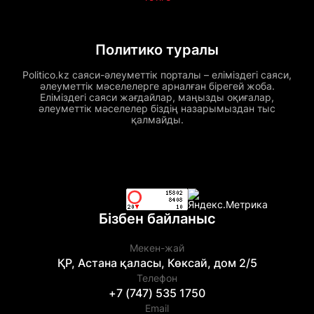
Политико туралы
Politico.kz саяси-әлеуметтік порталы – еліміздегі саяси,
әлеуметтік мәселелерге арналған бірегей жоба.
Еліміздегі саяси жағдайлар, маңызды оқиғалар,
әлеуметтік мәселелер біздің назарымыздан тыс
қалмайды.
Бізбен байланыс
Мекен-жай
ҚР, Астана қаласы, Көксай, дом 2/5
Телефон
+7 (747) 535 1750
Email