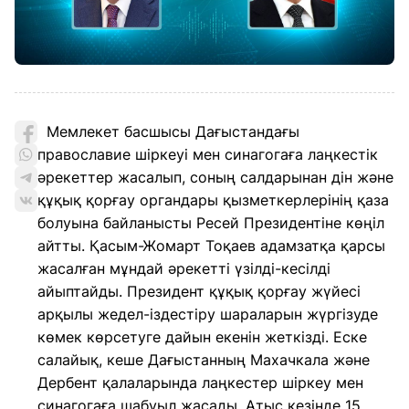
Мемлекет басшысы Дағыстандағы
православие шіркеуі мен синагогаға лаңкестік
әрекеттер жасалып, соның салдарынан дін және
құқық қорғау органдары қызметкерлерінің қаза
болуына байланысты Ресей Президентіне көңіл
айтты. Қасым-Жомарт Тоқаев адамзатқа қарсы
жасалған мұндай әрекетті үзілді-кесілді
айыптайды. Президент құқық қорғау жүйесі
арқылы жедел-іздестіру шараларын жүргізуде
көмек көрсетуге дайын екенін жеткізді. Еске
салайық, кеше Дағыстанның Махачкала және
Дербент қалаларында лаңкестер шіркеу мен
синагогаға шабуыл жасады. Атыс кезінде 15