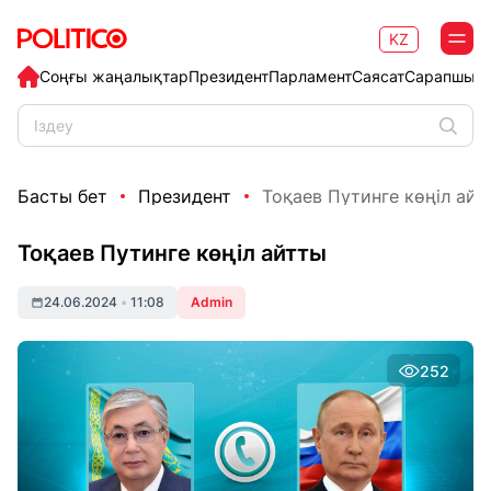
KZ
Соңғы жаңалықтар
Президент
Парламент
Саясат
Сарапшыл
Басты бет
Президент
Тоқаев Путинге көңіл айт
Тоқаев Путинге көңіл айтты
24.06.2024
•
11:08
Admin
252