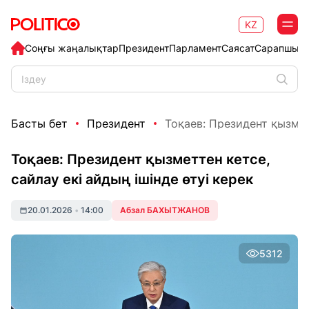
KZ
Соңғы жаңалықтар
Президент
Парламент
Саясат
Сарапшыл
Басты бет
Президент
Тоқаев: Президент қызметт
Тоқаев: Президент қызметтен кетсе,
сайлау екі айдың ішінде өтуі керек
20.01.2026
•
14:00
Абзал БАХЫТЖАНОВ
5312