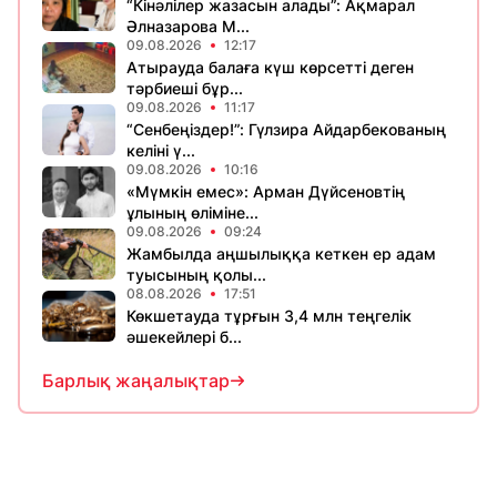
“Кінәлілер жазасын алады”: Ақмарал
Әлназарова М...
09.08.2026
12:17
Атырауда балаға күш көрсетті деген
тәрбиеші бұр...
09.08.2026
11:17
“Сенбеңіздер!”: Гүлзира Айдарбекованың
келіні ү...
09.08.2026
10:16
«Мүмкін емес»: Арман Дүйсеновтің
ұлының өліміне...
09.08.2026
09:24
Жамбылда аңшылыққа кеткен ер адам
туысының қолы...
08.08.2026
17:51
Көкшетауда тұрғын 3,4 млн теңгелік
әшекейлері б...
Барлық жаңалықтар