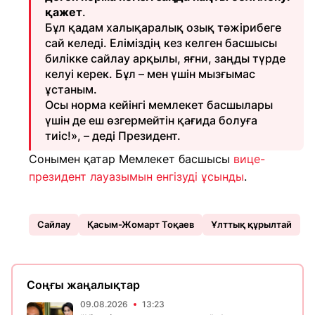
қажет
.
Бұл қадам халықаралық озық тәжірибеге
сай келеді. Еліміздің кез келген басшысы
билікке сайлау арқылы, яғни, заңды түрде
келуі керек. Бұл – мен үшін мызғымас
ұстаным.
Осы норма кейінгі мемлекет басшылары
үшін де еш өзгермейтін қағида болуға
тиіс!», – деді Президент.
Сонымен қатар Мемлекет басшысы
вице-
президент лауазымын енгізуді ұсынды
.
Сайлау
Қасым-Жомарт Тоқаев
Ұлттық құрылтай
Соңғы жаңалықтар
09.08.2026
13:23