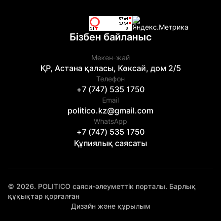
Бізбен байланыс
Мекен-жай
ҚР, Астана қаласы, Көксай, дом 2/5
Телефон
+7 (747) 535 1750
Email
politico.kz@gmail.com
WhatsApp
+7 (747) 535 1750
Құпиялық саясаты
© 2026. POLITICO саяси-әлеуметтік порталы. Барлық
құқықтар қорғалған
Дизайн және құрылым