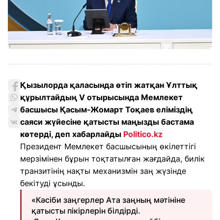
Қызылорда қаласында өтіп жатқан Ұлттық
құрылтайдың V отырысында Мемлекет
басшысы Қасым-Жомарт Тоқаев еліміздің
саяси жүйесіне қатысты маңызды бастама
көтерді, деп хабарлайды
Politico.kz
Президент Мемлекет басшысының өкілеттігі
мерзімінен бұрын тоқтатылған жағдайда, билік
транзитінің нақты механизмін заң жүзінде
бекітуді ұсынды.
«Кәсіби заңгерлер Ата заңның мәтініне
қатысты пікірлерін білдірді.