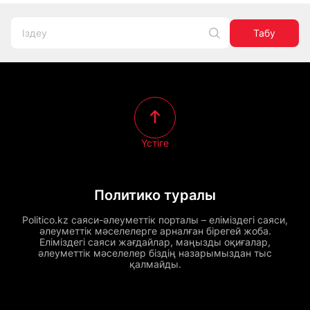
Табу
Үстіге
Политико туралы
Politico.kz саяси-әлеуметтік порталы – еліміздегі саяси,
әлеуметтік мәселелерге арналған бірегей жоба.
Еліміздегі саяси жағдайлар, маңызды оқиғалар,
әлеуметтік мәселелер біздің назарымыздан тыс
қалмайды.