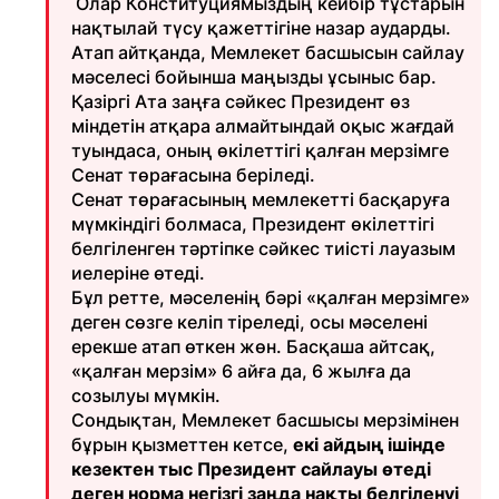
Олар Конституциямыздың кейбір тұстарын
нақтылай түсу қажеттігіне назар аударды.
Атап айтқанда, Мемлекет басшысын сайлау
мәселесі бойынша маңызды ұсыныс бар.
Қазіргі Ата заңға сәйкес Президент өз
міндетін атқара алмайтындай оқыс жағдай
туындаса, оның өкілеттігі қалған мерзімге
Сенат төрағасына беріледі.
Сенат төрағасының мемлекетті басқаруға
мүмкіндігі болмаса, Президент өкілеттігі
белгіленген тәртіпке сәйкес тиісті лауазым
иелеріне өтеді.
Бұл ретте, мәселенің бәрі «қалған мерзімге»
деген сөзге келіп тіреледі, осы мәселені
ерекше атап өткен жөн. Басқаша айтсақ,
«қалған мерзім» 6 айға да, 6 жылға да
созылуы мүмкін.
Сондықтан, Мемлекет басшысы мерзімінен
бұрын қызметтен кетсе,
екі айдың ішінде
кезектен тыс Президент сайлауы өтеді
деген норма негізгі заңда нақты белгіленуі