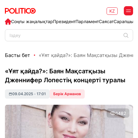
KZ
Соңғы жаңалықтар
Президент
Парламент
Саясат
Сарапшыл
Басты бет
«Ұят қайда?»: Баян Мақсатқызы Дженниф
«Ұят қайда?»: Баян Мақсатқызы
Дженнифер Лопестің концерті туралы
09.04.2025
•
17:01
Берік Арманов
1482