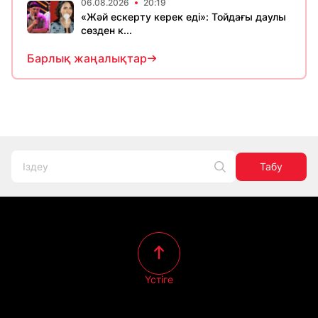
06.08.2026
20:19
«Жәй ескерту керек еді»: Тойдағы даулы
сөзден к...
Барлық жаңалықтар
Табу
Үстіге