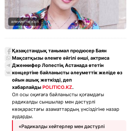
әлеуметтік желі
Қазақстандық танымал продюсер Баян
Мақсатқызы әлемге әйгілі әнші, актриса
Дженнифер Лопестің Астанада өтетін
концертіне байланысты әлеуметтік желіде өз
ойын ашық жеткізді, деп
хабарлайды
POLITICO.KZ
.
Ол осы оқиғаға байланысты қоғамдағы
радикалды сыншылар мен дәстүрлі
көзқарастағы азаматтардың үнсіздігіне назар
аударды.
«Радикалды хейтерлер мен дәстүрлі