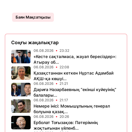
Баян Мақсатқызы
Соңғы жаңалықтар
06.08.2026
23:32
«Кесте сақталмаса, жауап бересіздер»:
Атырау об...
06.08.2026
22:08
Қазақстаннан кеткен Нұртас Адамбай
АҚШ-қа көшуі...
06.08.2026
21:21
Дариға Назарбаевның “екінші куйеуінің”
балалары...
06.08.2026
21:17
Немере інісі: Момышұлының генерал
болуына қазақ...
06.08.2026
20:26
Ерболат Тоғызақов: Пәтерімнің
жоқтығынан үйленб...