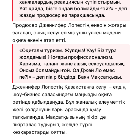
ханжалардың реакциясын күтіп отырмын.
Ұят қайда, бізге ондай болмайды ғой?» – деп
жазды продюсер өз парақшасында.
Продюсер Дженнифер Лопестің өнерін жоғары
бағалап, оның келуі еліміз үшін үлкен мәдени
оқиға екенін атап өтті.
«Оқиғалы туризм. Жұлдыз! Уау! Біз тура
жолдамыз! Жоғары профиссионализм.
Харизма, талант және ашық сексуалдылық.
Онсыз болмайды ғой. Ол Джей Ло емес
пе?!» – деп пікір білдірді Баян Мақсатқызы.
Дженнифер Лопестің Қазақстанға келуі – елдің
шоу-бизнес саласындағы маңызды оқиға
ретінде қабылдануда. Бұл жаңалық әлеуметтік
желі қолданушылары арасында қызу
талқылануда. Мақсатқызының пікірі де
пікірталас тудырып, желіде түрлі
көзқарастарды оятты.