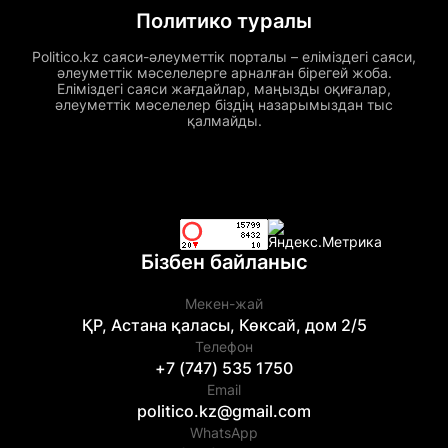
Политико туралы
Politico.kz саяси-әлеуметтік порталы – еліміздегі саяси,
әлеуметтік мәселелерге арналған бірегей жоба.
Еліміздегі саяси жағдайлар, маңызды оқиғалар,
әлеуметтік мәселелер біздің назарымыздан тыс
қалмайды.
Бізбен байланыс
Мекен-жай
ҚР, Астана қаласы, Көксай, дом 2/5
Телефон
+7 (747) 535 1750
Email
politico.kz@gmail.com
WhatsApp