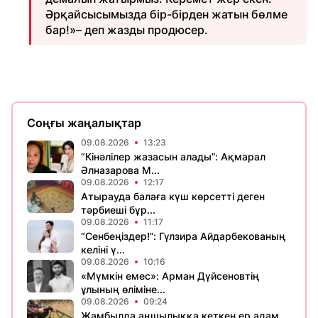
Әрқайсысымызда бір-бірден жатын бөлме
бар!»– деп жазды продюсер.
Соңғы жаңалықтар
09.08.2026
13:23
“Кінәлілер жазасын алады”: Ақмарал
Әлназарова М...
09.08.2026
12:17
Атырауда балаға күш көрсетті деген
тәрбиеші бұр...
09.08.2026
11:17
“Сенбеңіздер!”: Гүлзира Айдарбекованың
келіні ү...
09.08.2026
10:16
«Мүмкін емес»: Арман Дүйсеновтің
ұлының өліміне...
09.08.2026
09:24
Жамбылда аңшылыққа кеткен ер адам