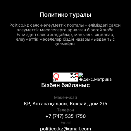
Политико туралы
Politico.kz саяси-әлеуметтік порталы – еліміздегі саяси,
әлеуметтік мәселелерге арналған бірегей жоба.
Еліміздегі саяси жағдайлар, маңызды оқиғалар,
әлеуметтік мәселелер біздің назарымыздан тыс
қалмайды.
Бізбен байланыс
Мекен-жай
ҚР, Астана қаласы, Көксай, дом 2/5
Телефон
+7 (747) 535 1750
Email
politico.kz@gmail.com