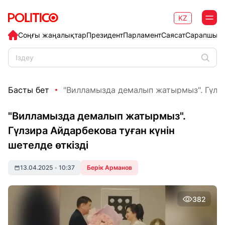
KZ
Соңғы жаңалықтар
Президент
Парламент
Саясат
Сарапшыл
Басты бет
"Вилламызда демалып жатырмыз". Гүлзи
"Вилламызда демалып жатырмыз".
Гүлзира Айдарбекова туған күнін
шетелде өткізді
13.04.2025
•
10:37
Берік Арманов
382