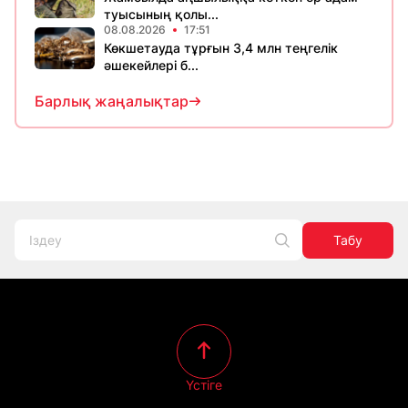
туысының қолы...
08.08.2026
17:51
Көкшетауда тұрғын 3,4 млн теңгелік
әшекейлері б...
Барлық жаңалықтар
Табу
Үстіге