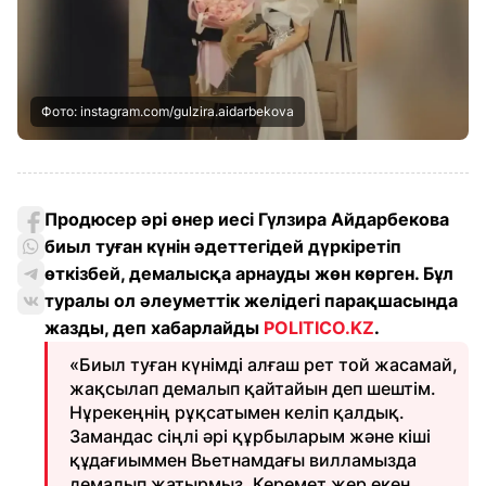
Фото: instagram.com/gulzira.aidarbekova
Продюсер әрі өнер иесі Гүлзира Айдарбекова
биыл туған күнін әдеттегідей дүркіретіп
өткізбей, демалысқа арнауды жөн көрген. Бұл
туралы ол әлеуметтік желідегі парақшасында
жазды, деп хабарлайды
POLITICO.KZ
.
«Биыл туған күнімді алғаш рет той жасамай,
жақсылап демалып қайтайын деп шештім.
Нұрекеңнің рұқсатымен келіп қалдық.
Замандас сіңлі әрі құрбыларым және кіші
құдағиыммен Вьетнамдағы вилламызда
демалып жатырмыз. Керемет жер екен.