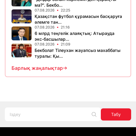
ма?". Бекбо...
07.08.2026
22:25
Қазақстан футбол құрамасын басқаруға
әлемге тан...
07.08.2026
21:16
6 млрд теңгелік алаяқтық: Атырауда
экс-басшылар...
07.08.2026
21:09
Бекболат Тілеухан жауапсыз махаббаты
туралы: Қы...
Барлық жаңалықтар
Табу