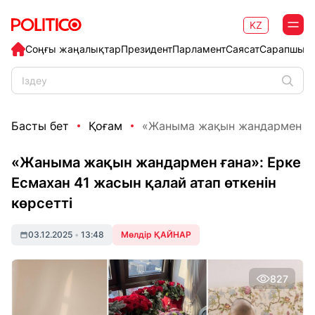
KZ
Соңғы жаңалықтар
Президент
Парламент
Саясат
Сарапшыл
Басты бет
Қоғам
«Жаныма жақын жандармен ғана
«Жаныма жақын жандармен ғана»: Ерке
Есмахан 41 жасын қалай атап өткенін
көрсетті
03.12.2025
•
13:48
Мөлдір ҚАЙНАР
827