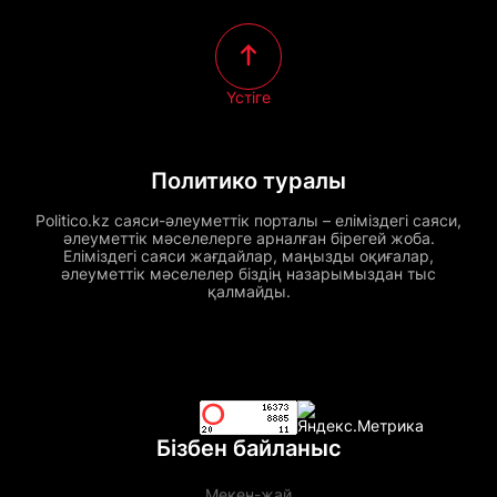
Үстіге
Политико туралы
Politico.kz саяси-әлеуметтік порталы – еліміздегі саяси,
әлеуметтік мәселелерге арналған бірегей жоба.
Еліміздегі саяси жағдайлар, маңызды оқиғалар,
әлеуметтік мәселелер біздің назарымыздан тыс
қалмайды.
Бізбен байланыс
Мекен-жай