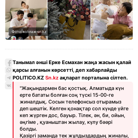
Фото: коллаж sn.kz
Танымал әнші Ерке Есмахан жаңа жасын қалай
қарсы алғанын көрсетті, деп хабарлайды
POLITICO.KZ
Sn.kz
ақпарат порталына сілтеп.
"Жақындармен бас қостық. Алматыда күн
ерте бататы болған соң түскі 15-00-ге
жиналдық. Сосын телефонсыз отырамыз
деп шештік. Келген қонақтар сол күнде үйге
кеп жүрген дос, бауыр. Тілек, ән, би, ойын,
әңгіме , қуаныштан жылау, күлу бәәрі
болды.
Қазіргі заманда тек жұлдыздардың жиналы,