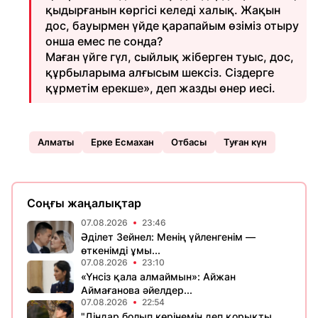
қыдырғанын көргісі келеді халық. Жақын
дос, бауырмен үйде қарапайым өзіміз отыру
онша емес пе сонда?
Маған үйге гүл, сыйлық жіберген туыс, дос,
құрбыларыма алғысым шексіз. Сіздерге
құрметім ерекше», деп жазды өнер иесі.
Алматы
Ерке Есмахан
Отбасы
Туған күн
Соңғы жаңалықтар
07.08.2026
23:46
Әділет Зейнел: Менің үйленгенім —
өткенімді ұмы...
07.08.2026
23:10
«Үнсіз қала алмаймын»: Айжан
Аймағанова әйелдер...
07.08.2026
22:54
"Діндар болып көрінемін деп қорықты