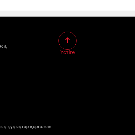
яси,
Үстіге
лық құқықтар қорғалған