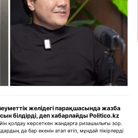
леуметтік желідегі парақшасында жазба
н білдірді, деп хабарлайды Politico.kz
ейін қолдау көрсеткен жандарға ризашылығы зор.
дардың да бар екенін атап өтіп, мұндай пікірлерді