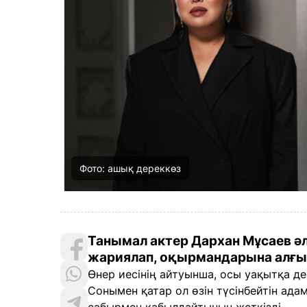
Фото: ашық дереккөз
Танымал актер Дархан Мұсаев ә
жариялап, оқырмандарына алғысы
Өнер иесінің айтуынша, осы уақытқа д
Сонымен қатар ол өзін түсінбейтін адам