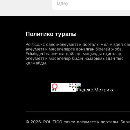
Политико туралы
Politico.kz саяси-әлеуметтік порталы – еліміздегі са
әлеуметтік мәселелерге арналған бірегей жоба.
Еліміздегі саяси жағдайлар, маңызды оқиғалар,
әлеуметтік мәселелер біздің назарымыздан тыс
қалмайды.
© 2026. POLITICO саяси-әлеуметтік порталы. Бар