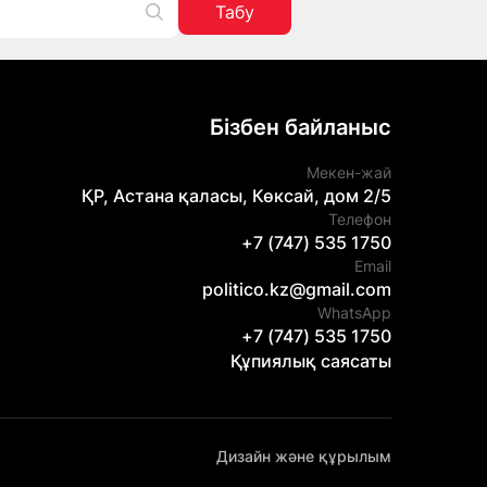
Табу
Бізбен байланыс
Мекен-жай
ҚР, Астана қаласы, Көксай, дом 2/5
Телефон
+7 (747) 535 1750
Email
politico.kz@gmail.com
WhatsApp
+7 (747) 535 1750
Құпиялық саясаты
Дизайн және құрылым