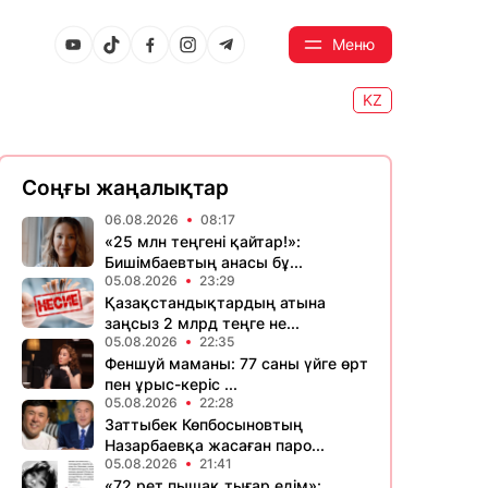
Меню
KZ
Соңғы жаңалықтар
06.08.2026
08:17
«25 млн теңгені қайтар!»:
Бишімбаевтың анасы бұ...
05.08.2026
23:29
Қазақстандықтардың атына
заңсыз 2 млрд теңге не...
05.08.2026
22:35
Феншуй маманы: 77 саны үйге өрт
пен ұрыс-керіс ...
05.08.2026
22:28
Заттыбек Көпбосыновтың
Назарбаевқа жасаған паро...
05.08.2026
21:41
«72 рет пышақ тығар едім»: