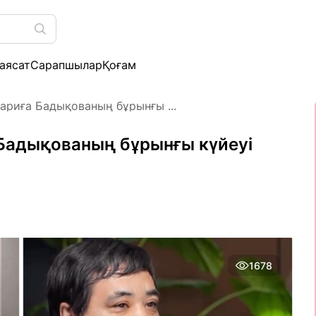
аясат
Сарапшылар
Қоғам
Дариға Бадықованың бұрынғы ...
 Бадықованың бұрынғы күйеуі
1678