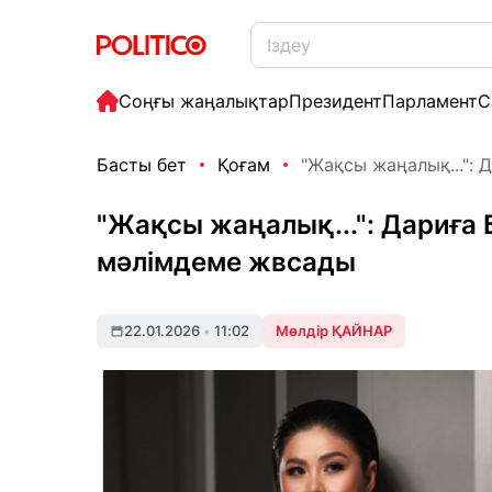
Соңғы жаңалықтар
Президент
Парламент
С
Басты бет
Қоғам
"Жақсы жаңалық...": 
"Жақсы жаңалық...": Дариға
мәлімдеме жвсады
22.01.2026
•
11:02
Мөлдір ҚАЙНАР