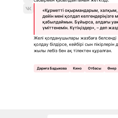
сабырмен қабылдайтынын жеткізді.
«Құрметті оқырмандарым, халқым, 
дейін мені қолдап келгендеріңізге 
қабылдаймын. Бұйырса, алдағы уа
үміттенемін. Күтіңіздер», – деп жаз
Желі қолданушылары жазбаға белсенді пі
қолдау білдірсе, кейбірі сын пікірлерін
жылы лебіз бен ақ тілектен құралған.
Дариға Бадыкова
Кино
Отбасы
Өнер