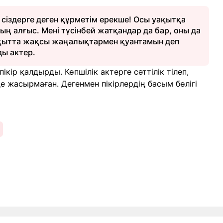
сіздерге деген құрметім ерекше! Осы уақытқа
мың алғыс. Мені түсінбей жатқандар да бар, оны да
қытта жақсы жаңалықтармен қуантамын деп
ды актер.
кір қалдырды. Көпшілік актерге сәттілік тілеп,
 де жасырмаған. Дегенмен пікірлердің басым бөлігі