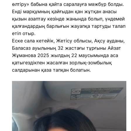
өлтіру» бабына қайта саралауға мәжбүр болды.
Енді марқұмның қайғыдан қан жұтқан анасы
қызын азаптау кезінде жанында болып, үндемей
қалғандардың барлығын жауапқа тартуды талап
етіп отыр.
Еске сала кетейік, Жетісу облысы, Ақсу ауданы,
Баласаз ауылының 32 жастағы тұрғыны Айзат
Жұманова 2025 жылдың 22 маусымында аса
қатыгездікпен жасалған зорлық-зомбылық
салдарынан қаза тапқан болатын.