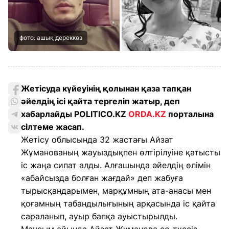
фото: ашық дереккөз
Жетісуда күйеуінің қолынан қаза тапқан
әйелдің ісі қайта тергеліп жатыр, деп
хабарлайды POLITICO.KZ
ORDA.KZ
порталына
сілтеме жасап.
Жетісу облысында 32 жастағы Айзат
Жұманованың жауыздықпен өлтірілуіне қатысты
іс жаңа сипат алды. Алғашында әйелдің өлімін
«абайсызда болған жағдай» деп жабуға
тырысқандарымен, марқұмның ата-анасы мен
қоғамның табандылығының арқасында іс қайта
сараланып, ауыр бапқа ауыстырылды.