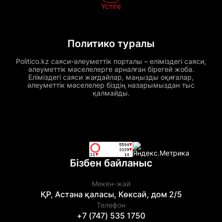
Үстіге
Политико туралы
Politico.kz саяси-әлеуметтік порталы – еліміздегі саяси,
әлеуметтік мәселелерге арналған бірегей жоба.
Еліміздегі саяси жағдайлар, маңызды оқиғалар,
әлеуметтік мәселелер біздің назарымыздан тыс
қалмайды.
Бізбен байланыс
Мекен-жай
ҚР, Астана қаласы, Көксай, дом 2/5
Телефон
+7 (747) 535 1750