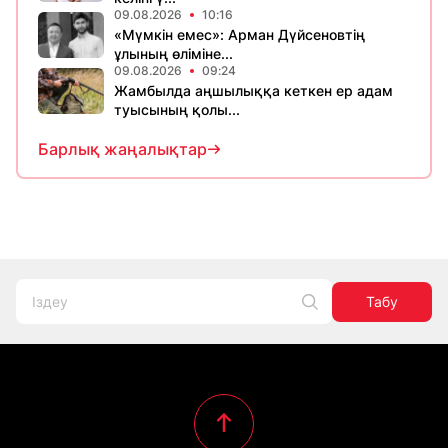
09.08.2026
10:16
«Мүмкін емес»: Арман Дүйсеновтің
ұлының өліміне...
09.08.2026
09:24
Жамбылда аңшылыққа кеткен ер адам
туысының қолы...
Барлық жаңалықтар
Табу