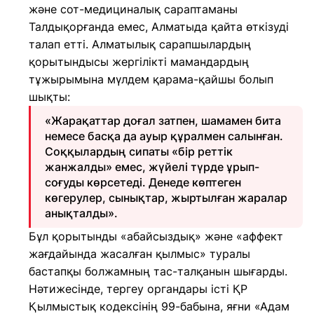
және сот-медициналық сараптаманы
Талдықорғанда емес, Алматыда қайта өткізуді
талап етті. Алматылық сарапшылардың
қорытындысы жергілікті мамандардың
тұжырымына мүлдем қарама-қайшы болып
шықты:
«Жарақаттар доғал затпен, шамамен бита
немесе басқа да ауыр құралмен салынған.
Соққылардың сипаты «бір реттік
жанжалды» емес, жүйелі түрде ұрып-
соғуды көрсетеді. Денеде көптеген
көгерулер, сынықтар, жыртылған жаралар
анықталды».
Бұл қорытынды «абайсыздық» және «аффект
жағдайында жасалған қылмыс» туралы
бастапқы болжамның тас-талқанын шығарды.
Нәтижесінде, тергеу органдары істі ҚР
Қылмыстық кодексінің 99-бабына, яғни «Адам