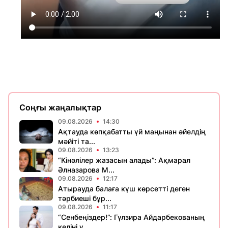
Соңғы жаңалықтар
09.08.2026
14:30
Ақтауда көпқабатты үй маңынан әйелдің
мәйіті та...
09.08.2026
13:23
“Кінәлілер жазасын алады”: Ақмарал
Әлназарова М...
09.08.2026
12:17
Атырауда балаға күш көрсетті деген
тәрбиеші бұр...
09.08.2026
11:17
“Сенбеңіздер!”: Гүлзира Айдарбекованың
келіні ү...