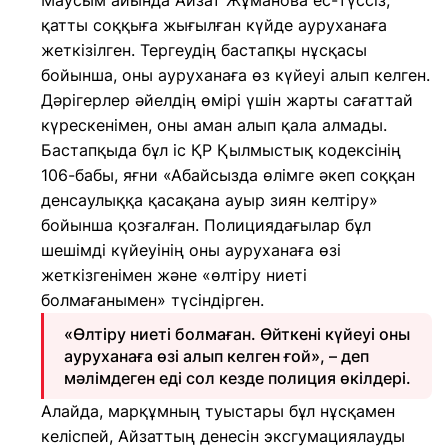
Маусым айында Айзат Жұманова ес-түссіз,
қатты соққыға жығылған күйде ауруханаға
жеткізілген. Тергеудің бастапқы нұсқасы
бойынша, оны ауруханаға өз күйеуі алып келген.
Дәрігерлер әйелдің өмірі үшін жарты сағаттай
күрескенімен, оны аман алып қала алмады.
Бастапқыда бұл іс ҚР Қылмыстық кодексінің
106-бабы, яғни «Абайсызда өлімге әкеп соққан
денсаулыққа қасақана ауыр зиян келтiру»
бойынша қозғалған. Полициядағылар бұл
шешімді күйеуінің оны ауруханаға өзі
жеткізгенімен және «өлтіру ниеті
болмағанымен» түсіндірген.
«Өлтіру ниеті болмаған. Өйткені күйеуі оны
ауруханаға өзі алып келген ғой», – деп
мәлімдеген еді сол кезде полиция өкілдері.
Алайда, марқұмның туыстары бұл нұсқамен
келіспей, Айзаттың денесін эксгумациялауды