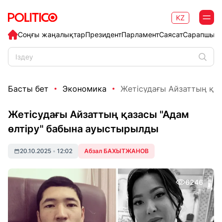
KZ
Соңғы жаңалықтар
Президент
Парламент
Саясат
Сарапшыл
Басты бет
Экономика
Жетісудағы Айзаттың қаза
Жетісудағы Айзаттың қазасы "Адам
өлтіру" бабына ауыстырылды
20.10.2025
•
12:02
Абзал БАХЫТЖАНОВ
6246