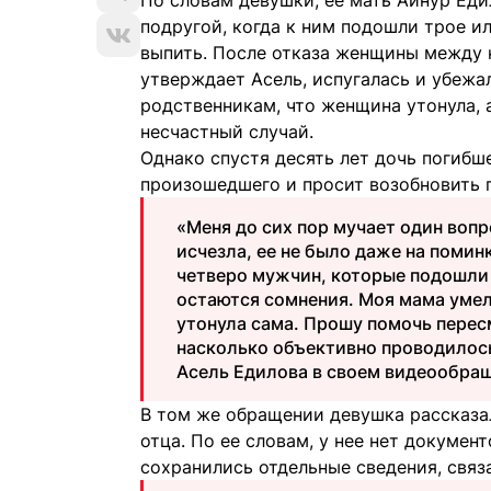
По словам девушки, ее мать Айнур Еди
подругой, когда к ним подошли трое 
выпить. После отказа женщины между н
утверждает Асель, испугалась и убеж
родственникам, что женщина утонула,
несчастный случай.
Однако спустя десять лет дочь погибш
произошедшего и просит возобновить 
«Меня до сих пор мучает один вопр
исчезла, ее не было даже на поминк
четверо мужчин, которые подошли к
остаются сомнения. Моя мама умела
утонула сама. Прошу помочь пересм
насколько объективно проводилось
Асель Едилова в своем видеообра
В том же обращении девушка рассказал
отца. По ее словам, у нее нет докуме
сохранились отдельные сведения, связ