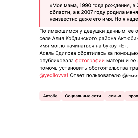
«Моя мама, 1990 года рождения, в
области, а в 2007 году родила меня.
неизвестно даже его имя. Но я наде
По имеющимся у девушки данным, ее от
селе Алия Кобдинского района Актюбин
имя могло начинаться на букву «Е».
Асель Едилова обратилась за помощью
опубликовала
фотографии
матери и ее 
помочь установить обстоятельства тра
@yedilovva1
Ответ пользователю @𝓫𝓪𝓷
Актобе
Социальные сети
семья
проп