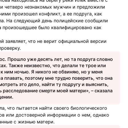
лова находилась на берегу реки Илек вместе с
или четверо незнакомых мужчин и предложили
ими произошел конфликт, а ее подруга, как
ала. На следующий день полицейские сообщили
 а произошедшее было квалифицировано как
ей заявляет, что не верит официальной версии
проверку.
ос. Прошло уже десять лет, но та подруга словно
ах. Также неизвестно, что делали те трое или
 ним ночью. Я никого не обвиняю, но у меня
 плавать, поэтому мне трудно поверить, что она
отреть это дело, найти ту подругу и выяснить,
 расследование смерти моей матери», – сказала
щении.
а, что пытается найти своего биологического
нтов или достоверной информации о нем, однако
анные с жизнью матери.