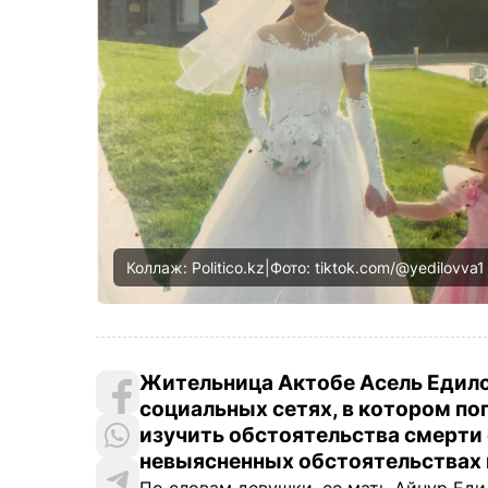
Коллаж: Politico.kz|Фото: tiktok.com/@yedilovva1
Жительница Актобе Асель Едил
социальных сетях, в котором п
изучить обстоятельства смерти 
невыясненных обстоятельствах в