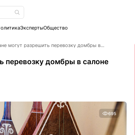
олитика
Эксперты
Общество
ане могут разрешить перевозку домбры в...
ь перевозку домбры в салоне
695