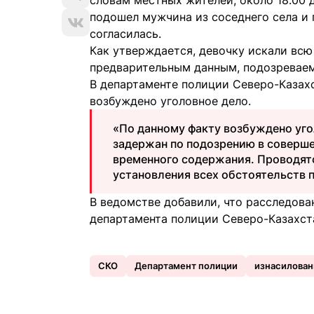
словам местных жителей, около 18.00 д
подошел мужчина из соседнего села и 
согласилась.
Как утверждается, девочку искали всю 
предварительным данным, подозреваем
В департаменте полиции Северо-Казах
возбуждено уголовное дело.
«По данному факту возбуждено уго
задержан по подозрению в соверше
временного содержания. Проводят
установления всех обстоятельств 
В ведомстве добавили, что расследова
департамента полиции Северо-Казахст
СКО
Департамент полиции
изнасилован